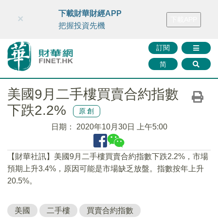
財華智庫網
FINTV
FINMETA
財華證券
媒體矩陣
下載財華財經APP
×
下載APP
智庫沙龍
聯絡我們
把握投資先機
訂閱
简
美國9月二手樓買賣合約指數
下跌2.2%
原創
日期：
2020年10月30日 上午5:00
【財華社訊】美國9月二手樓買賣合約指數下跌2.2%，市場
預期上升3.4%，原因可能是市場缺乏放盤。指數按年上升
20.5%。
美國
二手樓
買賣合約指數