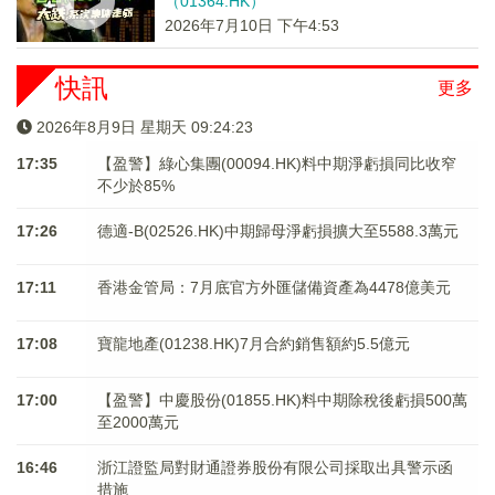
（01364.HK）
2026年7月10日 下午4:53
快訊
更多
2026年8月9日 星期天 09:24:23
17:35
【盈警】綠心集團(00094.HK)料中期淨虧損同比收窄
不少於85%
17:26
德適-B(02526.HK)中期歸母淨虧損擴大至5588.3萬元
17:11
香港金管局：7月底官方外匯儲備資產為4478億美元
17:08
寶龍地產(01238.HK)7月合約銷售額約5.5億元
17:00
【盈警】中慶股份(01855.HK)料中期除稅後虧損500萬
至2000萬元
16:46
浙江證監局對財通證券股份有限公司採取出具警示函
措施