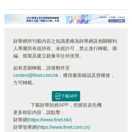
財華網所刊載內容之知識產權為財華網及相關權利
人專屬所有或持有。未經許可，禁止進行轉載、摘
編、複製及建立鏡像等任何使用。
如有意願轉載，請發郵件至
content@finet.com.hk
，獲得書面確認及授權後，
方可轉載。
下載APP
下載財華財經APP，把握投資先機
更多精彩内容，請點擊：
財華網
(https://www.finet.hk/)
財華智庫網
(https://www.finet.com.cn)