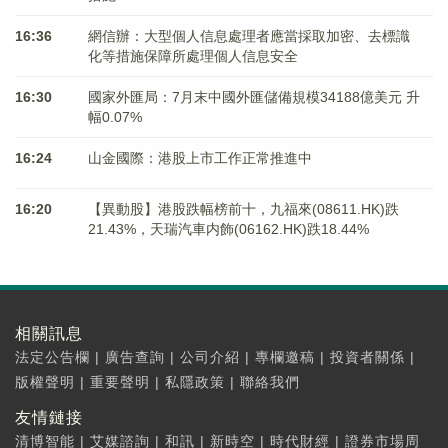
16:36
網信辦：大型個人信息處理者應當採取加密、去標識
化等措施保障所處理個人信息安全
16:30
國家外匯局：7月末中國外匯儲備規模34188億美元 升
幅0.07%
16:24
山金國際：港股上市工作正常推進中
16:20
【異動股】港股跌幅榜前十，九福來(08611.HK)跌
21.43%，天瑞汽車内飾(06162.HK)跌18.44%
相關訊息
法定公告欄
|
廣告查詢
|
公司介紹
|
專欄邀稿
|
投資者關係
|
版權聲明
|
重要聲明
|
私隱政策
|
聯絡我們
友情鏈接
清博智能
|
艾媒諮詢
|
和訊
|
新時空
|
時代財經
|
證券市場周