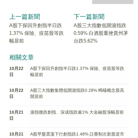
上一篇新聞
下一篇新聞
A股下探回升創指半日跌
A股三大指數低開滬指跌
1.37% 保險、疫苗股等跌
0.59% 白酒股重挫貴州茅
幅居前
台跌5.62%
相關文章
10月22
A股下探回升創指半日跌1.37% 保險、疫苗股等跌
日
幅居前
10月22
A股三大指數集體低開滬指跌0.28% 螞蟻概念股高
日
開居前
10月21
滬指微跌創指、深成指跌逾1% 大金融股漲幅居前
日
10月21
A股早盤震蕩下行創指跌1.48% 註冊制次新股逆市