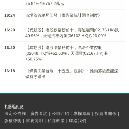
25.84%至6757.2萬元
16:24
市場監管總局印發《廣告業統計調查制度》
16:20
【異動股】港股跌幅榜前十，賽迪顧問(02176.HK)跌
40.96%，天瑞汽車内飾(06162.HK)跌26.09%
16:20
【異動股】港股漲幅榜前十，易居企業控股
(02048.HK)漲+52.63%，天潤雲(02167.HK)漲
+50.75%
16:18
《煤炭工業發展「十五五」規劃》：推動落後產能煤
礦有序退出
相關訊息
法定公告欄
|
廣告查詢
|
公司介紹
|
專欄邀稿
|
投資者關係
|
版權聲明
|
重要聲明
|
私隱政策
|
聯絡我們