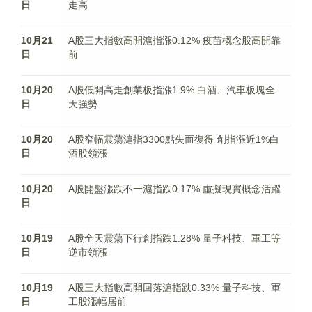
日
走高
10月21
A股三大指數高開滬指漲0.12% 疫苗概念股高開靠
日
前
10月20
A股低開高走創業板指漲1.9% 白酒、汽車板塊全
日
天強勢
10月20
A股窄幅震蕩滬指3300點失而復得 創指漲近1%白
日
酒股領漲
10月20
A股開盤漲跌不一滬指跌0.17% 虛擬現實概念活躍
日
10月19
A股全天震蕩下行創指跌1.28% 量子科技、軍工等
日
逆市領漲
10月19
A股三大指數高開回落滬指跌0.33% 量子科技、軍
日
工股漲幅居前