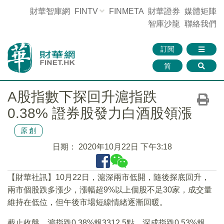
財華智庫網
FINTV
FINMETA
財華證券
媒體矩陣
智庫沙龍
聯絡我們
訂閱
简
A股指數下探回升滬指跌
0.38% 證券股發力白酒股領漲
原創
日期：
2020年10月22日 下午3:18
【財華社訊】10月22日，滬深兩市低開，隨後探底回升，
兩市個股跌多漲少，漲幅超9%以上個股不足30家，成交量
維持在低位，但午後市場短線情緒逐漸回暖。
截止收盤，滬指跌0.38%報3312.5點，深成指跌0.53%報