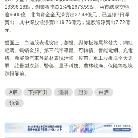
13396.18點，創業板指跌1%報2673.59點。兩市總成交額
逾6600億；北向資金全天淨賣出27.48億元，已連續7日淨
賣出；其中深股通淨賣出19.76億元，滬股通淨賣出7.72億
元。
盤面上，白酒股表現突出，創投、證券板塊尾盤發力，網紅
經濟、螞蟻金服、第三代半導體、可轉債、智能電網、充電
樁、新能源汽車等題材表現活躍，疫苗、軍工股板塊全天走
弱，註冊製次新、醫藥、量子科技、農林牧漁、保險等板塊
跌幅靠前。
A股
下探回升
滬指
證券
白酒
領漲