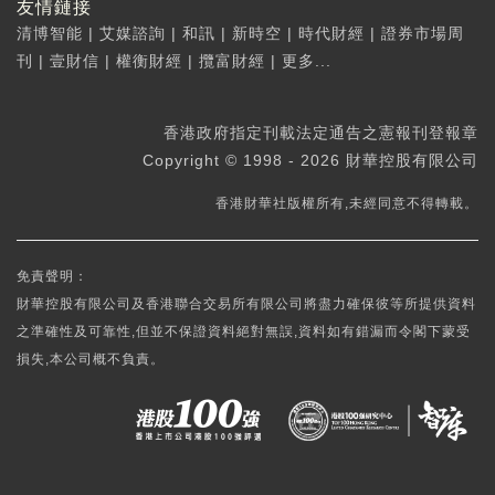
友情鏈接
清博智能
|
艾媒諮詢
|
和訊
|
新時空
|
時代財經
|
證券市場周
刊
|
壹財信
|
權衡財經
|
攬富財經
|
更多...
香港政府指定刊載法定通告之憲報刊登報章
Copyright © 1998 - 2026 財華控股有限公司
香港財華社版權所有,未經同意不得轉載。
免責聲明：
財華控股有限公司及香港聯合交易所有限公司將盡力確保彼等所提供資料
之準確性及可靠性,但並不保證資料絕對無誤,資料如有錯漏而令閣下蒙受
損失,本公司概不負責。