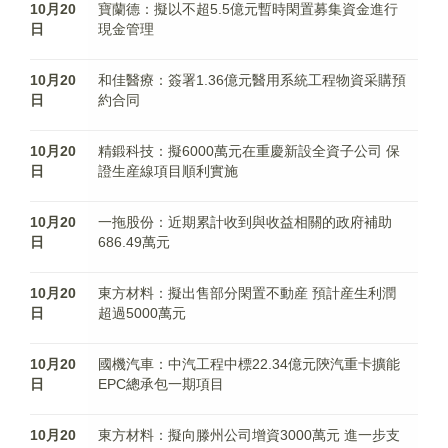
10月20
寶蘭德：擬以不超5.5億元暫時閑置募集資金進行
日
現金管理
10月20
和佳醫療：簽署1.36億元醫用系統工程物資采購預
日
約合同
10月20
精鍛科技：擬6000萬元在重慶新設全資子公司 保
日
證生産線項目順利實施
10月20
一拖股份：近期累計收到與收益相關的政府補助
日
686.49萬元
10月20
東方材料：擬出售部分閑置不動産 預計産生利潤
日
超過5000萬元
10月20
國機汽車：中汽工程中標22.34億元陝汽重卡擴能
日
EPC總承包一期項目
10月20
東方材料：擬向滕州公司增資3000萬元 進一步支