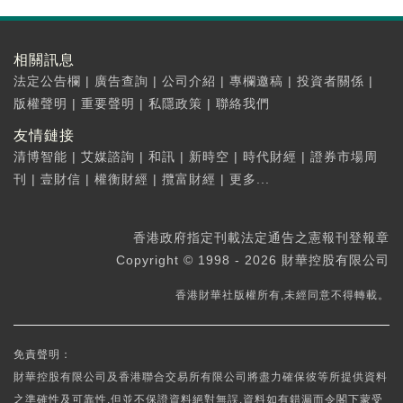
相關訊息
法定公告欄
|
廣告查詢
|
公司介紹
|
專欄邀稿
|
投資者關係
|
版權聲明
|
重要聲明
|
私隱政策
|
聯絡我們
友情鏈接
清博智能
|
艾媒諮詢
|
和訊
|
新時空
|
時代財經
|
證券市場周
刊
|
壹財信
|
權衡財經
|
攬富財經
|
更多...
香港政府指定刊載法定通告之憲報刊登報章
Copyright © 1998 - 2026 財華控股有限公司
香港財華社版權所有,未經同意不得轉載。
免責聲明：
財華控股有限公司及香港聯合交易所有限公司將盡力確保彼等所提供資料
之準確性及可靠性,但並不保證資料絕對無誤,資料如有錯漏而令閣下蒙受