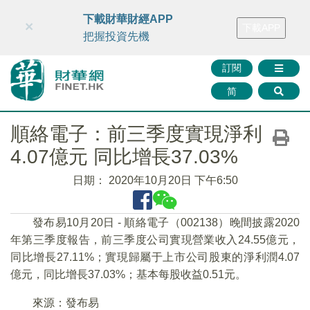
財華智庫網
FINTV
FINMETA
財華證券
媒體矩陣
下載財華財經APP
×
下載APP
智庫沙龍
聯絡我們
把握投資先機
訂閱
简
順絡電子：前三季度實現淨利
4.07億元 同比增長37.03%
日期：
2020年10月20日 下午6:50
發布易10月20日 - 順絡電子（002138）晚間披露2020
年第三季度報告，前三季度公司實現營業收入24.55億元，
同比增長27.11%；實現歸屬于上市公司股東的淨利潤4.07
億元，同比增長37.03%；基本每股收益0.51元。
來源：發布易