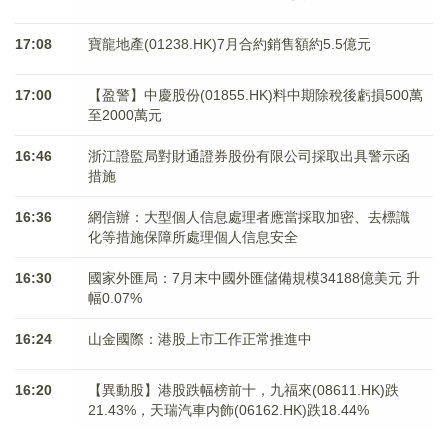
17:08
寶龍地產(01238.HK)7月合約銷售額約5.5億元
17:00
【盈警】中慶股份(01855.HK)料中期除稅後虧損500萬
至2000萬元
16:46
浙江證監局對財通證券股份有限公司採取出具警示函
措施
16:36
網信辦：大型個人信息處理者應當採取加密、去標識
化等措施保障所處理個人信息安全
16:30
國家外匯局：7月末中國外匯儲備規模34188億美元 升
幅0.07%
16:24
山金國際：港股上市工作正常推進中
16:20
【異動股】港股跌幅榜前十，九福來(08611.HK)跌
21.43%，天瑞汽車内飾(06162.HK)跌18.44%