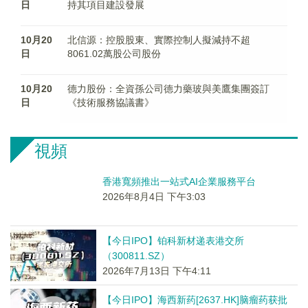
日
持其項目建設發展
10月20
北信源：控股股東、實際控制人擬減持不超
日
8061.02萬股公司股份
10月20
德力股份：全資孫公司德力藥玻與美鷹集團簽訂
日
《技術服務協議書》
視頻
香港寬頻推出一站式AI企業服務平台
2026年8月4日 下午3:03
【今日IPO】铂科新材递表港交所
（300811.SZ）
2026年7月13日 下午4:11
【今日IPO】海西新药[2637.HK]脑瘤药获批