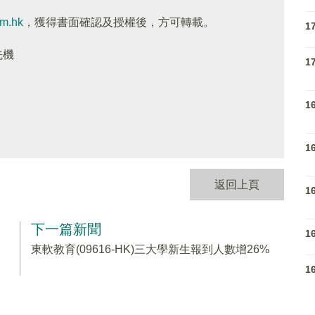
om.hk
，獲得書面確認及授權後，方可轉載。
1
先機
1
1
1
返回上頁
1
下一篇新聞
1
東軟教育(09616-HK)三大學新生報到人數增26%
1