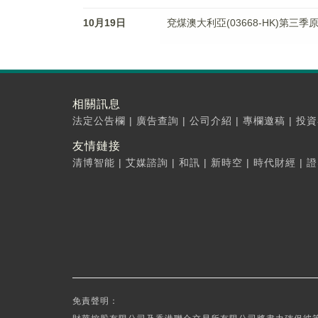
10月19日
兗煤澳大利亞(03668-HK)第三季
相關訊息
法定公告欄
|
廣告查詢
|
公司介紹
|
專欄邀稿
|
投資
友情鏈接
清博智能
|
艾媒諮詢
|
和訊
|
新時空
|
時代財經
|
證
免責聲明：