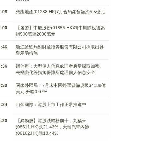
7:08
寶龍地產(01238.HK)7月合約銷售額約5.5億元
7:00
【盈警】中慶股份(01855.HK)料中期除稅後虧
損500萬至2000萬元
6:46
浙江證監局對財通證券股份有限公司採取出具
警示函措施
6:36
網信辦：大型個人信息處理者應當採取加密、
去標識化等措施保障所處理個人信息安全
6:30
國家外匯局：7月末中國外匯儲備規模34188億
美元 升幅0.07%
6:24
山金國際：港股上市工作正常推進中
6:20
【異動股】港股跌幅榜前十，九福來
(08611.HK)跌21.43%，天瑞汽車内飾
(06162.HK)跌18.44%