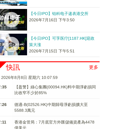
【今日IPO】铂科电子递表港交所
2026年7月16日 下午3:50
【今日IPO】可孚医疗[1187.HK]迎政
策大涨
2026年7月15日 下午5:51
快訊
更多
2026年8月8日 星期六 10:07:59
7:35
【盈警】綠心集團(00094.HK)料中期淨虧損同
比收窄不少於85%
7:26
德適-B(02526.HK)中期歸母淨虧損擴大至
5588.3萬元
7:11
香港金管局：7月底官方外匯儲備資產為4478
億美元