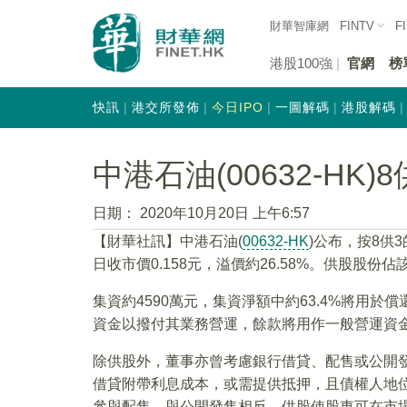
財華智庫網
FINTV
F
港股100強
官網
榜
快訊
港交所發佈
今日IPO
一圖解碼
港股解碼
中港石油(00632-HK)
日期：
2020年10月20日 上午6:57
【財華社訊】中港石油(
00632-HK
)公布，按8供
日收市價0.158元，溢價約26.58%。供股股份佔
集資約4590萬元，集資淨額中約63.4%將用於
資金以撥付其業務營運，餘款將用作一般營運資
除供股外，董事亦曾考慮銀行借貸、配售或公開
借貸附帶利息成本，或需提供抵押，且債權人地
參與配售。與公開發售相反，供股使股東可在市