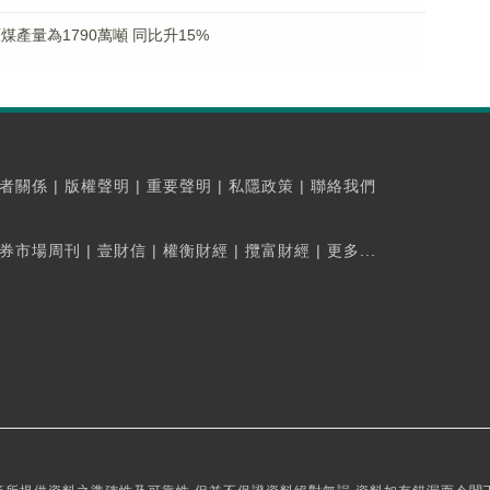
原煤產量為1790萬噸 同比升15%
者關係
|
版權聲明
|
重要聲明
|
私隱政策
|
聯絡我們
券市場周刊
|
壹財信
|
權衡財經
|
攬富財經
|
更多...