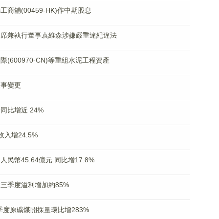
工商舖(00459-HK)作中期股息
通知主席兼執行董事袁維森涉嫌嚴重違紀違法
國際(600970-CN)等重組水泥工程資產
人事變更
量同比增近 24%
收入增24.5%
人民幣45.64億元 同比增17.8%
料前三季度溢利增加約85%
K)三季度原礦煤開採量環比增283%