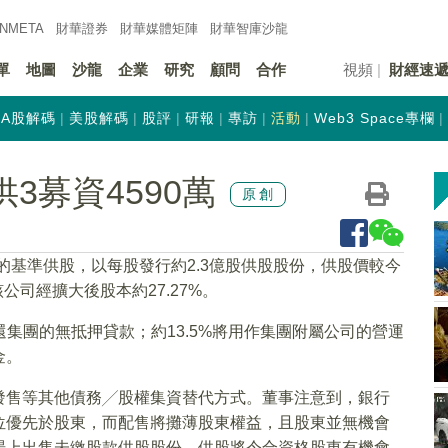
INMETA
財華證券
財華
媒體矩陣
財華
智庫沙龍
單
地圖
沙龍
企業
研究
顧問
合作
視頻
財經速
A股解碼
美股解碼
股評
研報
專訪
活動
Web3 Space專欄
8供3募資4590萬
原創
3的基準供股，以每股發行約2.3億股供股股份，供股價較今
該公司經擴大後股本約27.27%。
償還集團的無抵押貸款；約13.5%將用作集團附屬公司的營運
金。
發售等其他債務╱股權集資替代方式。董事注意到，銀行
位優先於股東，而配售將攤薄股東權益，且股東並無機會
場上出售未繳股款供股股份。供股將令合資格股東有機會