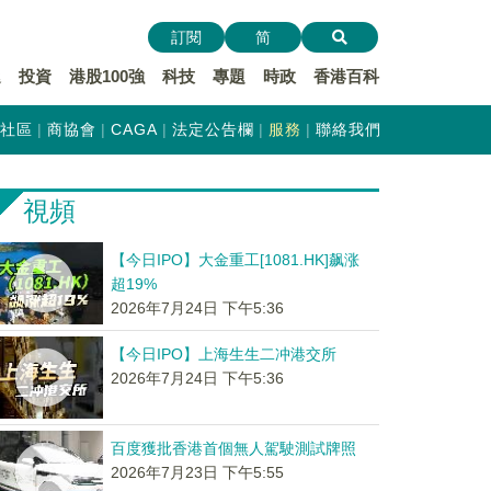
訂閱
简
遞
投資
港股100強
科技
專題
時政
香港百科
社區
商協會
CAGA
法定公告欄
服務
聯絡我們
視頻
【今日IPO】大金重工[1081.HK]飙涨
超19%
2026年7月24日 下午5:36
【今日IPO】上海生生二冲港交所
2026年7月24日 下午5:36
百度獲批香港首個無人駕駛測試牌照
2026年7月23日 下午5:55