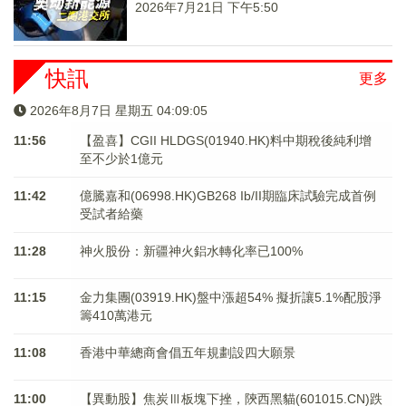
2026年7月21日 下午5:50
快訊
更多
2026年8月7日 星期五 04:09:05
11:56
【盈喜】CGII HLDGS(01940.HK)料中期稅後純利增
至不少於1億元
11:42
億騰嘉和(06998.HK)GB268 Ib/II期臨床試驗完成首例
受試者給藥
11:28
神火股份：新疆神火鋁水轉化率已100%
11:15
金力集團(03919.HK)盤中漲超54% 擬折讓5.1%配股淨
籌410萬港元
11:08
香港中華總商會倡五年規劃設四大願景
11:00
【異動股】焦炭Ⅲ板塊下挫，陝西黑貓(601015.CN)跌