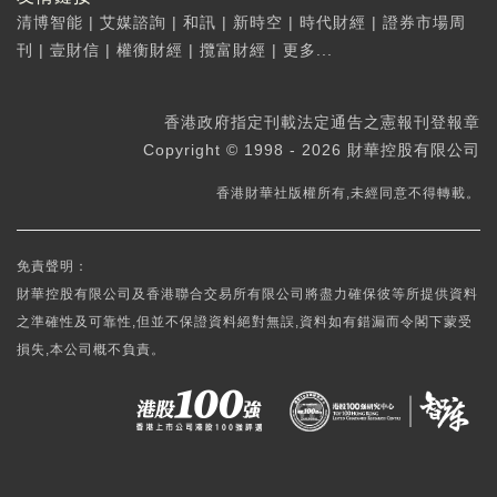
清博智能
|
艾媒諮詢
|
和訊
|
新時空
|
時代財經
|
證券市場周
刊
|
壹財信
|
權衡財經
|
攬富財經
|
更多...
香港政府指定刊載法定通告之憲報刊登報章
Copyright © 1998 - 2026 財華控股有限公司
香港財華社版權所有,未經同意不得轉載。
免責聲明：
財華控股有限公司及香港聯合交易所有限公司將盡力確保彼等所提供資料
之準確性及可靠性,但並不保證資料絕對無誤,資料如有錯漏而令閣下蒙受
損失,本公司概不負責。