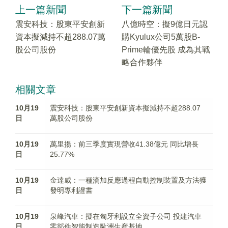
上一篇新聞
下一篇新聞
震安科技：股東平安創新
八億時空：擬9億日元認
資本擬減持不超288.07萬
購Kyulux公司5萬股B-
股公司股份
Prime輪優先股 成為其戰
略合作夥伴
相關文章
10月19
震安科技：股東平安創新資本擬減持不超288.07
日
萬股公司股份
10月19
萬里揚：前三季度實現營收41.38億元 同比增長
日
25.77%
10月19
金達威：一種滴加反應過程自動控制裝置及方法獲
日
發明專利證書
10月19
泉峰汽車：擬在匈牙利設立全資子公司 投建汽車
日
零部件智能制造歐洲生産基地