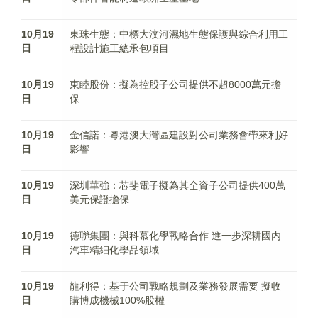
10月19
東珠生態：中標大汶河濕地生態保護與綜合利用工
日
程設計施工總承包項目
10月19
東睦股份：擬為控股子公司提供不超8000萬元擔
日
保
10月19
金信諾：粵港澳大灣區建設對公司業務會帶來利好
日
影響
10月19
深圳華強：芯斐電子擬為其全資子公司提供400萬
日
美元保證擔保
10月19
德聯集團：與科慕化學戰略合作 進一步深耕國内
日
汽車精細化學品領域
10月19
龍利得：基于公司戰略規劃及業務發展需要 擬收
日
購博成機械100%股權