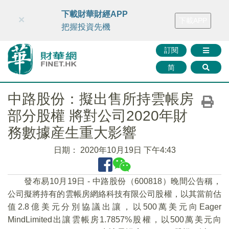
財華智庫網
FINTV
FINMETA
財華證券
媒體矩陣
下載財華財經APP
×
下載APP
智庫沙龍
聯絡我們
把握投資先機
訂閱
简
中路股份：擬出售所持雲帳房
部分股權 將對公司2020年財
務數據産生重大影響
日期：
2020年10月19日 下午4:43
發布易10月19日 - 中路股份（600818）晚間公告稱，
公司擬將持有的雲帳房網絡科技有限公司股權，以其當前估
值2.8億美元分別協議出讓，以500萬美元向Eager
MindLimited出讓雲帳房1.7857%股權，以500萬美元向