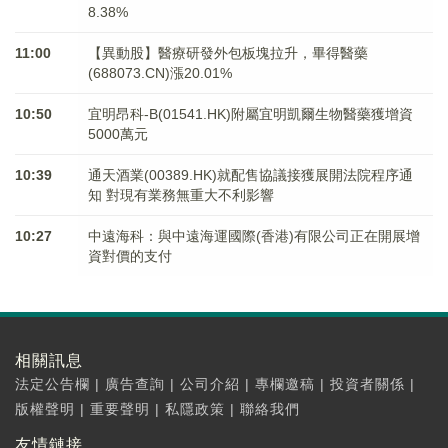
8.38%
11:00
【異動股】醫療研發外包板塊拉升，畢得醫藥
(688073.CN)漲20.01%
10:50
宜明昂科-B(01541.HK)附屬宜明凱爾生物醫藥獲增資
5000萬元
10:39
通天酒業(00389.HK)就配售協議接獲展開法院程序通
知 對現有業務無重大不利影響
10:27
中遠海科：與中遠海運國際(香港)有限公司正在開展增
資對價的支付
相關訊息
法定公告欄
|
廣告查詢
|
公司介紹
|
專欄邀稿
|
投資者關係
|
版權聲明
|
重要聲明
|
私隱政策
|
聯絡我們
友情鏈接