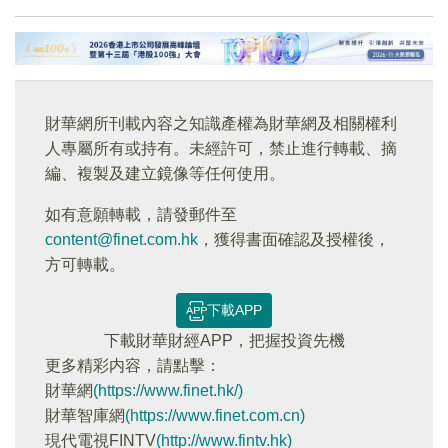
財華網所刊載內容之知識產權為財華網及相關權利
人專屬所有或持有。未經許可，禁止進行轉載、摘
編、複製及建立鏡像等任何使用。
如有意願轉載，請發郵件至
content@finet.com.hk
，獲得書面確認及授權後，
方可轉載。
下載APP
下載財華財經APP，把握投資先機
更多精彩内容，請點擊：
財華網
(https://www.finet.hk/)
財華智庫網
(https://www.finet.com.cn)
現代電視FINTV
(http://www.fintv.hk)