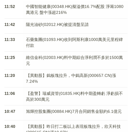
11:52
中國智能健康(00348.HK)擬溢價16.7%配股 淨籌1080
萬港元 ​​​​​​​盤中漲超216%
11:42
陽光油砂(02012.HK)被提清盤呈請
11:33
石藥集團(01093.HK)收到阿斯利康1000萬美元里程碑
付款
11:25
維信金科(02003.HK)料中期綜合淨利潤不多於1500萬
元
11:20
【異動股】鎢板塊拉升，中鎢高新(000657.CN)漲
7.24%
11:06
【盈警】瑞威資管(01835.HK)料中期盈轉虧 淨虧損不
高於300萬元
10:47
旭輝控股集團(00884.HK)7月合同銷售金額約6.1億元
10:40
【異動股】昨日打二板以上表現板塊拉升，欣天科技