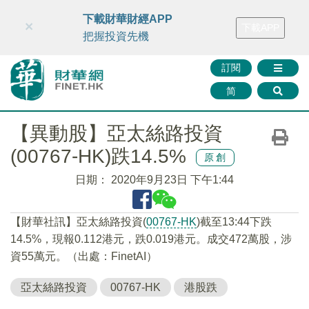
財華智庫網
FINTV
FINMETA
財華證券
媒體矩陣
下載財華財經APP
×
下載APP
智庫沙龍
聯絡我們
把握投資先機
訂閱
简
【異動股】亞太絲路投資
(00767-HK)跌14.5%
原創
日期：
2020年9月23日 下午1:44
【財華社訊】亞太絲路投資(
00767-HK
)截至13:44下跌
14.5%，現報0.112港元，跌0.019港元。成交472萬股，涉
資55萬元。（出處：FinetAI）
亞太絲路投資
00767-HK
港股跌