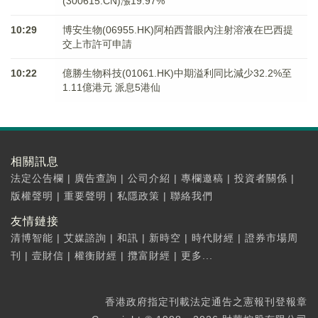
(300615.CN)漲19.97%
10:29
博安生物(06955.HK)阿柏西普眼內注射溶液在巴西提
交上市許可申請
10:22
億勝生物科技(01061.HK)中期溢利同比減少32.2%至
1.11億港元 派息5港仙
相關訊息
法定公告欄
|
廣告查詢
|
公司介紹
|
專欄邀稿
|
投資者關係
|
版權聲明
|
重要聲明
|
私隱政策
|
聯絡我們
友情鏈接
清博智能
|
艾媒諮詢
|
和訊
|
新時空
|
時代財經
|
證券市場周
刊
|
壹財信
|
權衡財經
|
攬富財經
|
更多...
香港政府指定刊載法定通告之憲報刊登報章