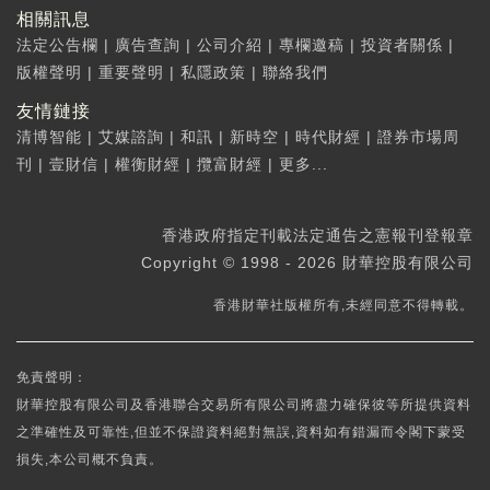
相關訊息
法定公告欄
|
廣告查詢
|
公司介紹
|
專欄邀稿
|
投資者關係
|
版權聲明
|
重要聲明
|
私隱政策
|
聯絡我們
友情鏈接
清博智能
|
艾媒諮詢
|
和訊
|
新時空
|
時代財經
|
證券市場周
刊
|
壹財信
|
權衡財經
|
攬富財經
|
更多...
香港政府指定刊載法定通告之憲報刊登報章
Copyright © 1998 - 2026 財華控股有限公司
香港財華社版權所有,未經同意不得轉載。
免責聲明：
財華控股有限公司及香港聯合交易所有限公司將盡力確保彼等所提供資料
之準確性及可靠性,但並不保證資料絕對無誤,資料如有錯漏而令閣下蒙受
損失,本公司概不負責。