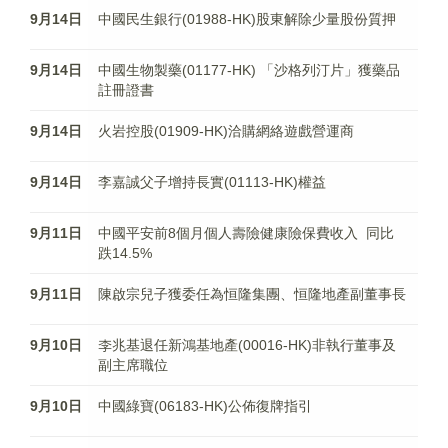
9月14日
中國民生銀行(01988-HK)股東解除少量股份質押
9月14日
中國生物製藥(01177-HK) 「沙格列汀片」獲藥品
註冊證書
9月14日
火岩控股(01909-HK)洽購網絡遊戲營運商
9月14日
李嘉誠父子增持長實(01113-HK)權益
9月11日
中國平安前8個月個人壽險健康險保費收入 同比
跌14.5%
9月11日
陳啟宗兒子獲委任為恒隆集團、恒隆地產副董事長
9月10日
李兆基退任新鴻基地產(00016-HK)非執行董事及
副主席職位
9月10日
中國綠寶(06183-HK)公佈復牌指引