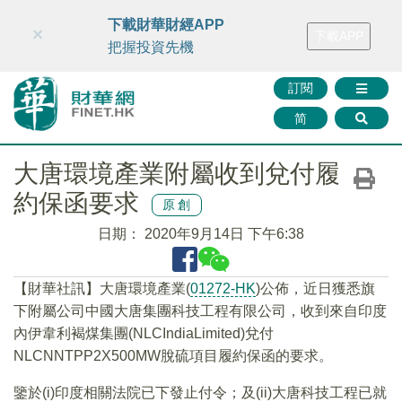
財華智庫網
FINTV
FINMETA
財華證券
媒體矩陣
下載財華財經APP
×
下載APP
智庫沙龍
聯絡我們
把握投資先機
訂閱
简
大唐環境產業附屬收到兌付履
約保函要求
原創
日期：
2020年9月14日 下午6:38
【財華社訊】大唐環境產業(
01272-HK
)公佈，近日獲悉旗
下附屬公司中國大唐集團科技工程有限公司，收到來自印度
內伊韋利褐煤集團(NLCIndiaLimited)兌付
NLCNNTPP2X500MW脫硫項目履約保函的要求。
鑒於(i)印度相關法院已下發止付令；及(ii)大唐科技工程已就