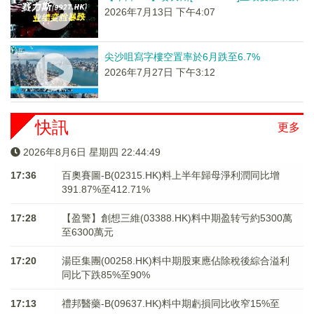
2026年7月13日 下午4:07
尖沙咀寫字樓空置率於6月跌至6.7%
2026年7月27日 下午3:12
快訊
更多
2026年8月6日 星期四 22:44:49
17:36
百奧賽圖-B(02315.HK)料上半年歸母淨利潤同比增
391.87%至412.71%
17:28
【盈警】創想三維(03388.HK)料中期盈转亏約5300萬
至6300萬元
17:20
湯臣集團(00258.HK)料中期股東應佔除稅後綜合溢利
同比下跌85%至90%
17:13
禮邦醫藥-B(09637.HK)料中期虧損同比收窄15%至