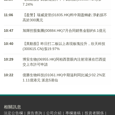
7.24%
11:06
【盈警】瑞威資管(01835.HK)料中期盈轉虧 淨虧損不
高於300萬元
10:47
旭輝控股集團(00884.HK)7月合同銷售金額約6.1億元
10:40
【異動股】昨日打二板以上表現板塊拉升，欣天科技
(300615.CN)漲19.97%
10:29
博安生物(06955.HK)阿柏西普眼內注射溶液在巴西提
交上市許可申請
10:22
億勝生物科技(01061.HK)中期溢利同比減少32.2%至
1.11億港元 派息5港仙
相關訊息
法定公告欄
|
廣告查詢
|
公司介紹
|
專欄邀稿
|
投資者關係
|