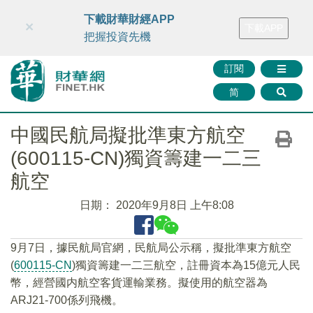
財華智庫網
FINTV
FINMETA
財華證券
媒體矩陣
下載財華財經APP
×
下載APP
智庫沙龍
聯絡我們
把握投資先機
訂閱
简
中國民航局擬批準東方航空
(600115-CN)獨資籌建一二三
航空
日期：
2020年9月8日 上午8:08
9月7日，據民航局官網，民航局公示稱，擬批準東方航空
(
600115-CN
)獨資籌建一二三航空，註冊資本為15億元人民
幣，經營國内航空客貨運輸業務。擬使用的航空器為
ARJ21-700係列飛機。