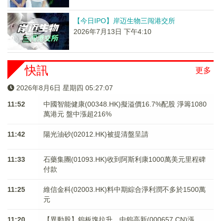
【今日IPO】岸迈生物三闯港交所
2026年7月13日 下午4:10
快訊
更多
2026年8月6日 星期四 05:27:07
11:52
中國智能健康(00348.HK)擬溢價16.7%配股 淨籌1080
萬港元 ​​​​​​​盤中漲超216%
11:42
陽光油砂(02012.HK)被提清盤呈請
11:33
石藥集團(01093.HK)收到阿斯利康1000萬美元里程碑
付款
11:25
維信金科(02003.HK)料中期綜合淨利潤不多於1500萬
元
11:20
【異動股】鎢板塊拉升，中鎢高新(000657.CN)漲