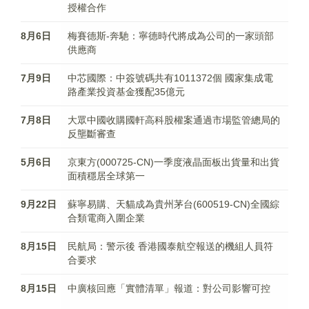
授權合作
8月6日
梅賽德斯-奔馳：寧德時代將成為公司的一家頭部
供應商
7月9日
中芯國際：中簽號碼共有1011372個 國家集成電
路產業投資基金獲配35億元
7月8日
大眾中國收購國軒高科股權案通過市場監管總局的
反壟斷審查
5月6日
京東方(000725-CN)一季度液晶面板出貨量和出貨
面積穩居全球第一
9月22日
蘇寧易購、天貓成為貴州茅台(600519-CN)全國綜
合類電商入圍企業
8月15日
民航局：警示後 香港國泰航空報送的機組人員符
合要求
8月15日
中廣核回應「實體清單」報道：對公司影響可控