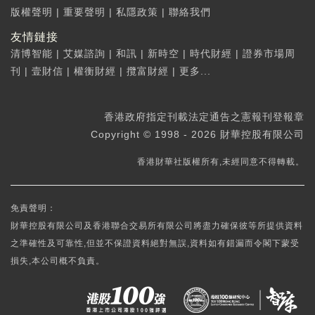
版權聲明
|
重要聲明
|
私隱政策
|
聯絡我們
友情鏈接
清博智能
|
艾媒諮詢
|
和訊
|
新時空
|
時代財經
|
證券市場周
刊
|
壹財信
|
權衡財經
|
攬富財經
|
更多...
香港政府指定刊載法定通告之憲報刊登報章
Copyright © 1998 - 2026 財華控股有限公司
香港財華社版權所有,未經同意不得轉載。
免責聲明：
財華控股有限公司及香港聯合交易所有限公司將盡力確保彼等所提供資料
之準確性及可靠性,但並不保證資料絕對無誤,資料如有錯漏而令閣下蒙受
損失,本公司概不負責。