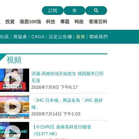
訂閱
简
遞
投資
港股100強
科技
專題
時政
香港百科
社區
商協會
CAGA
法定公告欄
服務
聯絡我們
視頻
洪灏-风格轮动开始发生 韩国股市已经
见顶
2026年7月9日 下午6:17
「JHC 日本城」將該名為「JHC 真好
城」
2026年7月14日 下午1:03
【今日IPO】鼎泰高科首日微涨
（01377.HK）