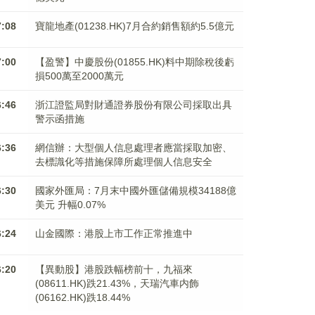
7:08
寶龍地產(01238.HK)7月合約銷售額約5.5億元
7:00
【盈警】中慶股份(01855.HK)料中期除稅後虧
損500萬至2000萬元
6:46
浙江證監局對財通證券股份有限公司採取出具
警示函措施
6:36
網信辦：大型個人信息處理者應當採取加密、
去標識化等措施保障所處理個人信息安全
6:30
國家外匯局：7月末中國外匯儲備規模34188億
美元 升幅0.07%
6:24
山金國際：港股上市工作正常推進中
6:20
【異動股】港股跌幅榜前十，九福來
(08611.HK)跌21.43%，天瑞汽車内飾
(06162.HK)跌18.44%