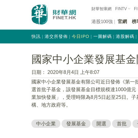
財華智庫網
FINTV
F
港股100強
官網
榜
快訊
港交所發佈
今日IPO
一圖解碼
港股解碼
國家中小企業發展基金
日期：
2020年8月4日 上午8:07
國家中小企業發展基金有限公司近日發佈《第一
選首批子基金，該發展基金目標規模達1000億
業加快發展」，受理時限為8月5日起至25日。
構、地方政府等。
中小企業
發展基金
開選
首批