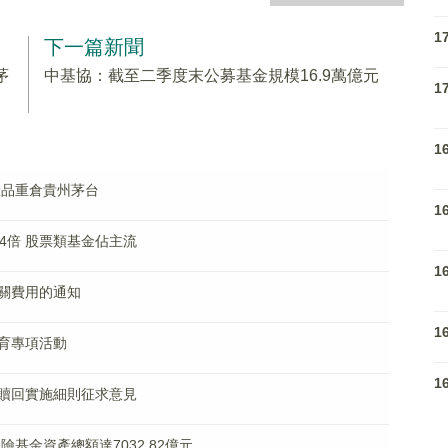
1
下一篇新聞
茅
中基協：截至二季度末公募基金規模16.9萬億元
1
1
產品重倉貴州茅台
1
4倍 股票類基金佔主流
1
關費用的通知
1
育專項活動
1
贖回實施細則征求意見
險基金資產總額達7032.82億元