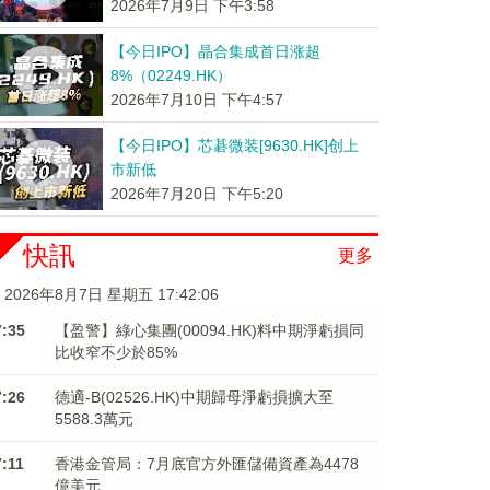
2026年7月9日 下午3:58
【今日IPO】晶合集成首日涨超
8%（02249.HK）
2026年7月10日 下午4:57
【今日IPO】芯碁微装[9630.HK]创上
市新低
2026年7月20日 下午5:20
快訊
更多
2026年8月7日 星期五 17:42:07
7:35
【盈警】綠心集團(00094.HK)料中期淨虧損同
比收窄不少於85%
7:26
德適-B(02526.HK)中期歸母淨虧損擴大至
5588.3萬元
7:11
香港金管局：7月底官方外匯儲備資產為4478
億美元