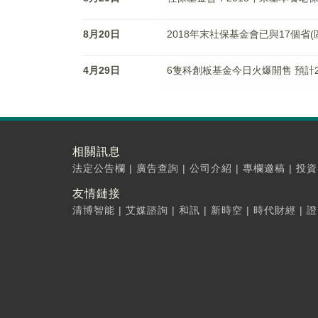
8月20日
2018年末社保基金會已與17個省(
4月29日
6隻科創板基金今日火爆開售 預計
相關訊息
法定公告欄
|
廣告查詢
|
公司介紹
|
專欄邀稿
|
投資
友情鏈接
清博智能
|
艾媒諮詢
|
和訊
|
新時空
|
時代財經
|
證