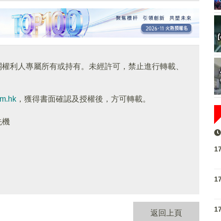
關權利人專屬所有或持有。未經許可，禁止進行轉載、
om.hk
，獲得書面確認及授權後，方可轉載。
先機
1
1
1
返回上頁