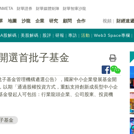
INMETA
財華證券
財華
媒體矩陣
財華
智庫沙龍
單
地圖
沙龍
企業
研究
顧問
合作
視頻
財經速
A股解碼
美股解碼
股評
研報
專訪
活動
Web3 Space專欄
開選首批子基金
批子基金管理機構遴選公告》，國家中小企業發展基金開
元，以期「通過股權投資方式，重點支持創新成長型中小企
子基金發起人可包括：行業龍頭企業、公司股東、投資機
子基金