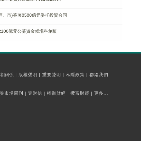
區、市)簽署8580億元委托投資合同
2100億元公募資金候場科創板
者關係
|
版權聲明
|
重要聲明
|
私隱政策
|
聯絡我們
券市場周刊
|
壹財信
|
權衡財經
|
攬富財經
|
更多...