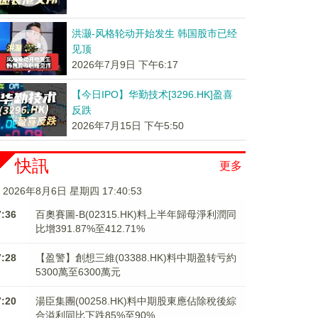
洪灏-风格轮动开始发生 韩国股市已经
见顶
2026年7月9日 下午6:17
【今日IPO】华勤技术[3296.HK]盈喜
反跌
2026年7月15日 下午5:50
快訊
更多
2026年8月6日 星期四 17:40:54
7:36
百奧賽圖-B(02315.HK)料上半年歸母淨利潤同
比增391.87%至412.71%
7:28
【盈警】創想三維(03388.HK)料中期盈转亏約
5300萬至6300萬元
7:20
湯臣集團(00258.HK)料中期股東應佔除稅後綜
合溢利同比下跌85%至90%