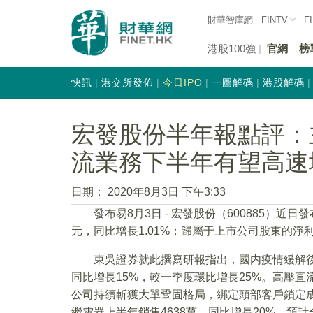
財華智庫網
FINTV
F
港股100強
官網
榜
快訊
港交所發佈
今日IPO
一圖解碼
港股解碼
宏發股份半年報點評：
流業務下半年有望高速
日期：
2020年8月3日 下午3:33
發布易8月3日 - 宏發股份（600885）近日
元，同比增長1.01%；歸屬于上市公司股東的淨利潤
東吳證券就此撰寫研報指出，國内疫情緩解後
同比增長15%，較一季度環比增長25%。高壓
公司持續斬獲大單鞏固格局，綁定頭部客戶鎖定
繼電器上半年銷售4638萬，同比增長20%，預