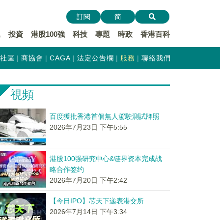
訂閱
简
遞
投資
港股100強
科技
專題
時政
香港百科
社區
商協會
CAGA
法定公告欄
服務
聯絡我們
視頻
百度獲批香港首個無人駕駛測試牌照
2026年7月23日 下午5:55
港股100强研究中心&链界资本完成战
略合作签约
2026年7月20日 下午2:42
【今日IPO】芯天下递表港交所
2026年7月14日 下午3:34