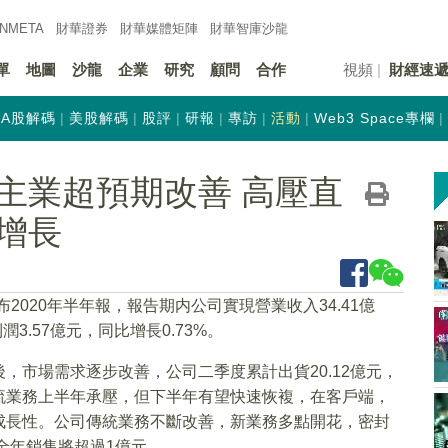
INMETA
財華證券
財華
媒體矩陣
財華
智庫沙龍
單
地圖
沙龍
企業
研究
顧問
合作
視頻
財經速
A股解碼
美股解碼
股評
研報
專訪
活動
Web3 Space專欄
主業超預期改善 高壓直
增長
發布2020年半年報，報告期内公司實現營業收入34.41億
3.57億元，同比增長0.73%。
，市場需求逐步改善，公司二季度累計出貨20.12億元，
直流業務上半年承壓，但下半年有望快速恢複，在客戶端，
成長性。公司傳統業務不斷改善，新業務多點開花，密封
計全年銷售將超過1億元。