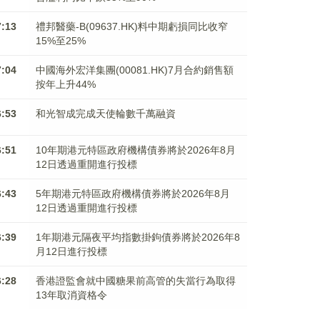
7:13
禮邦醫藥-B(09637.HK)料中期虧損同比收窄
15%至25%
7:04
中國海外宏洋集團(00081.HK)7月合約銷售額
按年上升44%
6:53
和光智成完成天使輪數千萬融資
6:51
10年期港元特區政府機構債券將於2026年8月
12日透過重開進行投標
6:43
5年期港元特區政府機構債券將於2026年8月
12日透過重開進行投標
6:39
1年期港元隔夜平均指數掛鉤債券將於2026年8
月12日進行投標
6:28
香港證監會就中國糖果前高管的失當行為取得
13年取消資格令