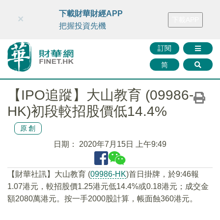
財華智庫網
FINTV
FINMETA
財華證券
媒體矩陣
下載財華財經APP
×
下載APP
智庫沙龍
聯絡我們
把握投資先機
訂閱
简
【IPO追蹤】大山教育 (09986-
HK)初段較招股價低14.4%
原創
日期：
2020年7月15日 上午9:49
【財華社訊】大山教育 (
09986-HK
)首日掛牌，於9:46報
1.07港元，較招股價1.25港元低14.4%或0.18港元；成交金
額2080萬港元。按一手2000股計算，帳面蝕360港元。