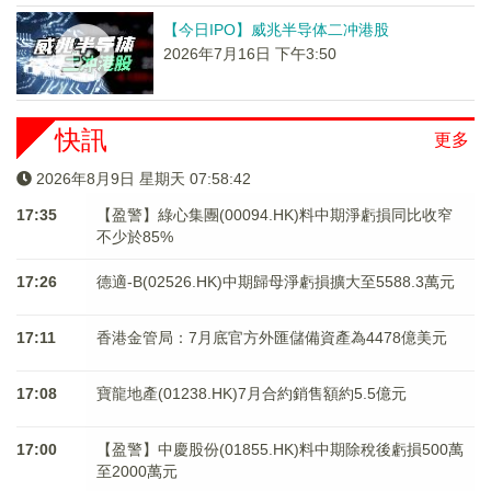
【今日IPO】威兆半导体二冲港股
2026年7月16日 下午3:50
快訊
更多
2026年8月9日 星期天 07:58:42
17:35
【盈警】綠心集團(00094.HK)料中期淨虧損同比收窄
不少於85%
17:26
德適-B(02526.HK)中期歸母淨虧損擴大至5588.3萬元
17:11
香港金管局：7月底官方外匯儲備資產為4478億美元
17:08
寶龍地產(01238.HK)7月合約銷售額約5.5億元
17:00
【盈警】中慶股份(01855.HK)料中期除稅後虧損500萬
至2000萬元