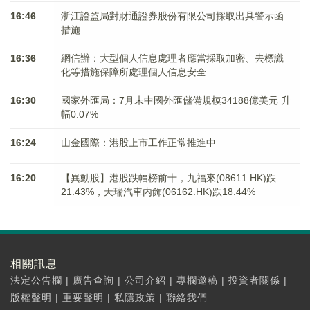
16:46
浙江證監局對財通證券股份有限公司採取出具警示函
措施
16:36
網信辦：大型個人信息處理者應當採取加密、去標識
化等措施保障所處理個人信息安全
16:30
國家外匯局：7月末中國外匯儲備規模34188億美元 升
幅0.07%
16:24
山金國際：港股上市工作正常推進中
16:20
【異動股】港股跌幅榜前十，九福來(08611.HK)跌
21.43%，天瑞汽車内飾(06162.HK)跌18.44%
相關訊息
法定公告欄
|
廣告查詢
|
公司介紹
|
專欄邀稿
|
投資者關係
|
版權聲明
|
重要聲明
|
私隱政策
|
聯絡我們