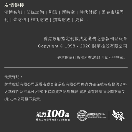
友情鏈接
清博智能
|
艾媒諮詢
|
和訊
|
新時空
|
時代財經
|
證券市場周
刊
|
壹財信
|
權衡財經
|
攬富財經
|
更多...
香港政府指定刊載法定通告之憲報刊登報章
Copyright © 1998 - 2026 財華控股有限公司
香港財華社版權所有,未經同意不得轉載。
免責聲明：
財華控股有限公司及香港聯合交易所有限公司將盡力確保彼等所提供資料
之準確性及可靠性,但並不保證資料絕對無誤,資料如有錯漏而令閣下蒙受
損失,本公司概不負責。