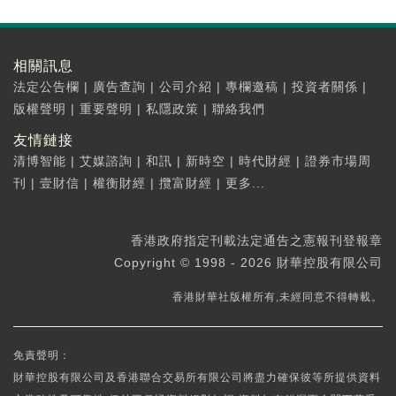
相關訊息
法定公告欄
|
廣告查詢
|
公司介紹
|
專欄邀稿
|
投資者關係
|
版權聲明
|
重要聲明
|
私隱政策
|
聯絡我們
友情鏈接
清博智能
|
艾媒諮詢
|
和訊
|
新時空
|
時代財經
|
證券市場周
刊
|
壹財信
|
權衡財經
|
攬富財經
|
更多...
香港政府指定刊載法定通告之憲報刊登報章
Copyright © 1998 - 2026 財華控股有限公司
香港財華社版權所有,未經同意不得轉載。
免責聲明：
財華控股有限公司及香港聯合交易所有限公司將盡力確保彼等所提供資料