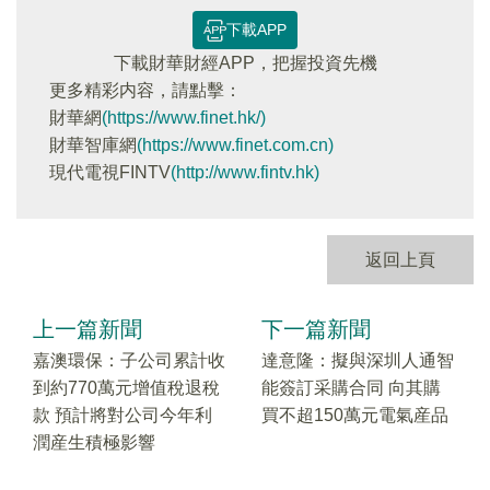
下載APP
下載財華財經APP，把握投資先機
更多精彩内容，請點擊：
財華網
(https://www.finet.hk/)
財華智庫網
(https://www.finet.com.cn)
現代電視FINTV
(http://www.fintv.hk)
返回上頁
上一篇新聞
下一篇新聞
嘉澳環保：子公司累計收
達意隆：擬與深圳人通智
到約770萬元增值稅退稅
能簽訂采購合同 向其購
款 預計將對公司今年利
買不超150萬元電氣産品
潤産生積極影響