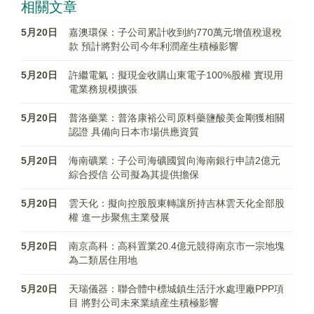
相關文章
5月20日
嘉澳環保：子公司累計收到約770萬元增值稅退稅
款 預計將對公司今年利潤産生積極影響
5月20日
許繼電氣：擬現金收購山東電子100%股權 實現用
電業務規模擴張
5月20日
普洛藥業：普洛康裕公司原料藥鹽酸美金剛獲相關
認證 具備向日本市場供應資質
5月20日
海南礦業：子公司海礦國貿向海南銀行申請2億元
綜合授信 公司擬為其提供擔保
5月20日
雲天化：擬向控股股東轉讓所持吉林雲天化全部股
權 進一步聚焦主業發展
5月20日
南京高科：高科置業20.4億元競得南京市一宗地塊
為二類居住用地
5月20日
天瑞儀器：聯合體中標城鎮生活汙水處理廠PPP項
目 將對公司未來業績産生積極影響