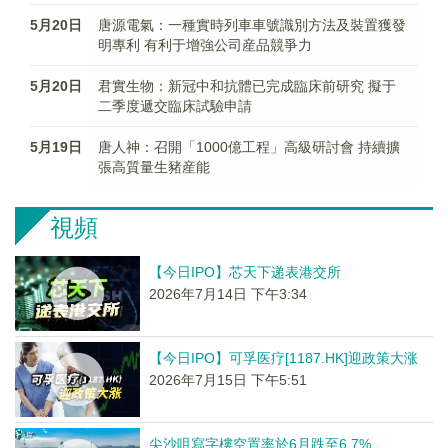
5月20日
唐源電氣：一種實時列車車號識別方法及裝置獲發
明專利 有利于增強公司産品競爭力
5月20日
君實生物：新冠中和抗體已完成臨床前研究 擬于
二季度遞交臨床試驗申請
5月19日
唐人神：召開「1000億工程」高級研討會 持續擴
張高質量生豬産能
視頻
【今日IPO】芯天下递表港交所
2026年7月14日 下午3:34
【今日IPO】可孚医疗[1187.HK]迎政策大涨
2026年7月15日 下午5:51
尖沙咀寫字樓空置率於6月跌至6.7%