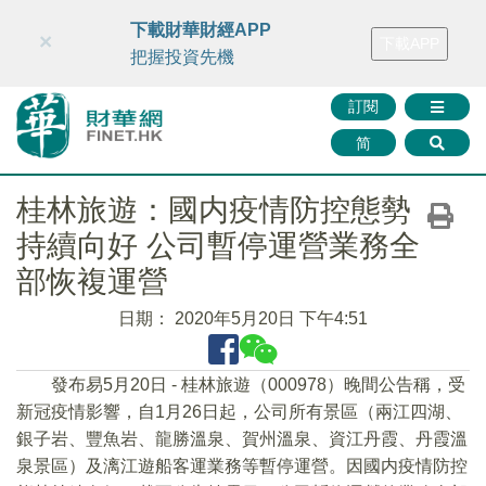
財華智庫網
FINTV
FINMETA
財華證券
媒體矩陣
下載財華財經APP
×
下載APP
智庫沙龍
聯絡我們
把握投資先機
訂閱
简
桂林旅遊：國内疫情防控態勢
持續向好 公司暫停運營業務全
部恢複運營
日期：
2020年5月20日 下午4:51
發布易5月20日 - 桂林旅遊（000978）晚間公告稱，受
新冠疫情影響，自1月26日起，公司所有景區（兩江四湖、
銀子岩、豐魚岩、龍勝溫泉、賀州溫泉、資江丹霞、丹霞溫
泉景區）及漓江遊船客運業務等暫停運營。因國内疫情防控