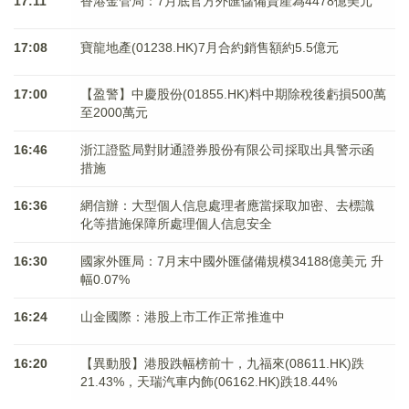
17:11
香港金管局：7月底官方外匯儲備資產為4478億美元
17:08
寶龍地產(01238.HK)7月合約銷售額約5.5億元
17:00
【盈警】中慶股份(01855.HK)料中期除稅後虧損500萬
至2000萬元
16:46
浙江證監局對財通證券股份有限公司採取出具警示函
措施
16:36
網信辦：大型個人信息處理者應當採取加密、去標識
化等措施保障所處理個人信息安全
16:30
國家外匯局：7月末中國外匯儲備規模34188億美元 升
幅0.07%
16:24
山金國際：港股上市工作正常推進中
16:20
【異動股】港股跌幅榜前十，九福來(08611.HK)跌
21.43%，天瑞汽車内飾(06162.HK)跌18.44%