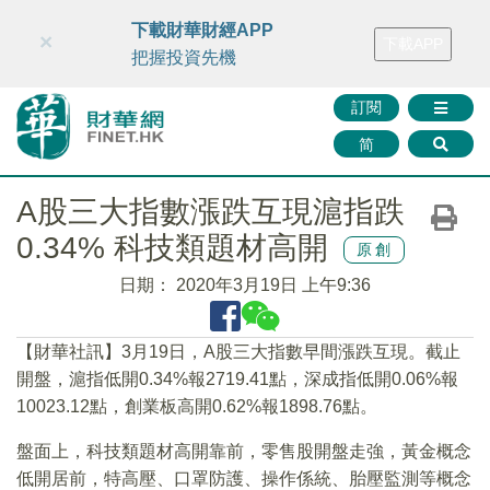
財華智庫網
FINTV
FINMETA
財華證券
媒體矩陣
下載財華財經APP
×
下載APP
智庫沙龍
聯絡我們
把握投資先機
訂閱
简
A股三大指數漲跌互現滬指跌
0.34% 科技類題材高開
原創
日期：
2020年3月19日 上午9:36
【財華社訊】3月19日，A股三大指數早間漲跌互現。截止
開盤，滬指低開0.34%報2719.41點，深成指低開0.06%報
10023.12點，創業板高開0.62%報1898.76點。
盤面上，科技類題材高開靠前，零售股開盤走強，黃金概念
低開居前，特高壓、口罩防護、操作係統、胎壓監測等概念