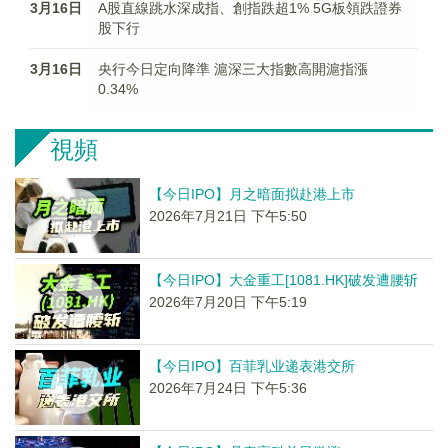
3月16日
A股直線跳水深成指、創指跌超1% 5G板領跌證券
股下行
3月16日
央行今日定向降準 滬深三大指數高開滬指漲
0.34%
視頻
【今日IPO】月之暗面拟赴港上市
2026年7月21日 下午5:50
【今日IPO】大金重工[1081.HK]破发遭腰斩
2026年7月20日 下午5:19
【今日IPO】百菲乳业递表港交所
2026年7月24日 下午5:36