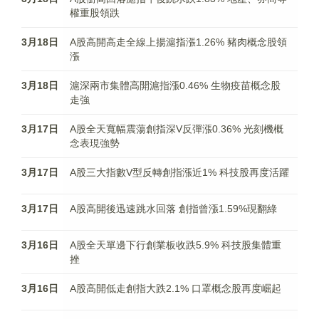
權重股領跌
3月18日
A股高開高走全線上揚滬指漲1.26% 豬肉概念股領
漲
3月18日
滬深兩市集體高開滬指漲0.46% 生物疫苗概念股
走強
3月17日
A股全天寬幅震蕩創指深V反彈漲0.36% 光刻機概
念表現強勢
3月17日
A股三大指數V型反轉創指漲近1% 科技股再度活躍
3月17日
A股高開後迅速跳水回落 創指曾漲1.59%現翻綠
3月16日
A股全天單邊下行創業板收跌5.9% 科技股集體重
挫
3月16日
A股高開低走創指大跌2.1% 口罩概念股再度崛起