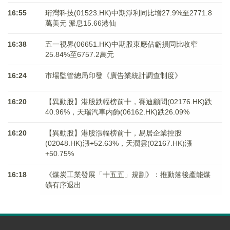
16:55
珩灣科技(01523.HK)中期淨利同比增27.9%至2771.8
萬美元 派息15.66港仙
16:38
五一視界(06651.HK)中期股東應佔虧損同比收窄
25.84%至6757.2萬元
16:24
市場監管總局印發《廣告業統計調查制度》
16:20
【異動股】港股跌幅榜前十，賽迪顧問(02176.HK)跌
40.96%，天瑞汽車内飾(06162.HK)跌26.09%
16:20
【異動股】港股漲幅榜前十，易居企業控股
(02048.HK)漲+52.63%，天潤雲(02167.HK)漲
+50.75%
16:18
《煤炭工業發展「十五五」規劃》：推動落後產能煤
礦有序退出