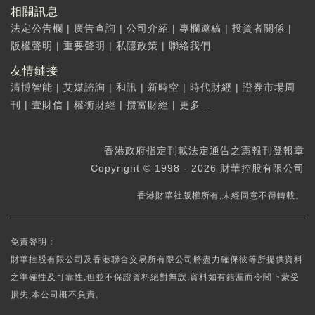
相關訊息
法定公告欄
|
廣告查詢
|
公司介紹
|
專欄邀稿
|
投資者關係
|
版權聲明
|
重要聲明
|
私隱政策
|
聯絡我們
友情鏈接
清博智能
|
艾媒諮詢
|
和訊
|
新時空
|
時代財經
|
證券市場周
刊
|
壹財信
|
權衡財經
|
攬富財經
|
更多...
香港政府指定刊載法定通告之憲報刊登報章
Copyright © 1998 - 2026 財華控股有限公司
香港財華社版權所有,未經同意不得轉載。
免責聲明：
財華控股有限公司及香港聯合交易所有限公司將盡力確保彼等所提供資料
之準確性及可靠性,但並不保證資料絕對無誤,資料如有錯漏而令閣下蒙受
損失,本公司概不負責。