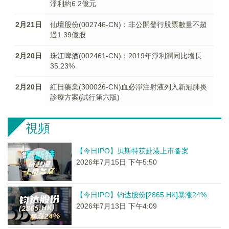
淨利約6.2億元
2月21日
仙壇股份(002746-CN)：非公開發行股票數量不超
過1.39億股
2月20日
珠江啤酒(002461-CN)：2019年淨利潤同比增長
35.23%
2月20日
紅日藥業(300026-CN)血必淨注射液列入新冠肺炎
診療方案(試行第六版)
視頻
【今日IPO】贝斯特获赴港上市备案
2026年7月15日 下午5:50
【今日IPO】钧达股份[2865.HK]暴涨24%
2026年7月13日 下午4:09