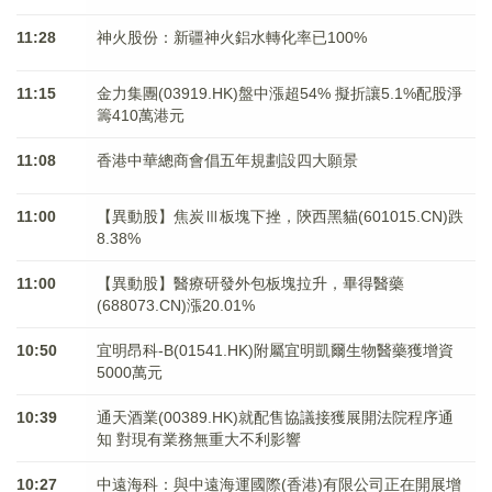
11:28
神火股份：新疆神火鋁水轉化率已100%
11:15
金力集團(03919.HK)盤中漲超54% 擬折讓5.1%配股淨
籌410萬港元
11:08
香港中華總商會倡五年規劃設四大願景
11:00
【異動股】焦炭Ⅲ板塊下挫，陝西黑貓(601015.CN)跌
8.38%
11:00
【異動股】醫療研發外包板塊拉升，畢得醫藥
(688073.CN)漲20.01%
10:50
宜明昂科-B(01541.HK)附屬宜明凱爾生物醫藥獲增資
5000萬元
10:39
通天酒業(00389.HK)就配售協議接獲展開法院程序通
知 對現有業務無重大不利影響
10:27
中遠海科：與中遠海運國際(香港)有限公司正在開展增