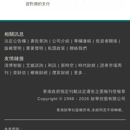
資對價的支付
相關訊息
法定公告欄
|
廣告查詢
|
公司介紹
|
專欄邀稿
|
投資者關係
|
版權聲明
|
重要聲明
|
私隱政策
|
聯絡我們
友情鏈接
清博智能
|
艾媒諮詢
|
和訊
|
新時空
|
時代財經
|
證券市場周
刊
|
壹財信
|
權衡財經
|
攬富財經
|
更多...
香港政府指定刊載法定通告之憲報刊登報章
Copyright © 1998 - 2026 財華控股有限公司
香港財華社版權所有,未經同意不得轉載。
免責聲明：