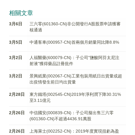
相關文章
3月6日
三六零(601360-CN)非公開發行A股股票申請獲審
核通過
3月5日
中通客車(000957-CN)首兩個月銷量同比降8.8%
3月2日
人福醫藥(600079-CN)：子公司"鹽酸阿芬太尼注
射液"獲得藥品註冊批件
3月2日
景興紙業(002067-CN)工業包裝用紙日出貨量或超
出疫情發生前日均出貨量
2月28日
東方鐵塔(002545-CN)2019年淨利潤下降30.31%
至3.11億元
2月26日
中信國安(000839-CN)：子公司擬出售三六零
(601360-CN)不超過4436.91萬股
2月26日
上海萊士(002252-CN)：2019年度實現扭虧為盈