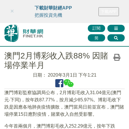
財華智庫網
FINTV
FINMETA
財華證券
媒體矩陣
下載財華財經APP
×
下載APP
智庫沙龍
聯絡我們
把握投資先機
訂閱
简
澳門2月博彩收入跌88% 因賭
場停業半月
日期：
2020年3月1日 下午1:21
澳門博彩監察協調局公布，2月博彩毛收入31.04億元(澳門
元‧下同)，按年跌87.77%，按月減少85.97%。博彩毛收下
跌是因應各地肺炎疫情擴散，澳門當局日前並宣布，澳門賭
場停業15日應對疫情，賭業收入自然受影響。
今年首兩個月，澳門博彩毛收入252.29億元，按年下跌