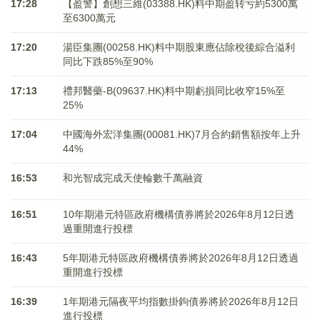
17:28
【盈警】創想三維(03388.HK)料中期盈转亏約5300萬
至6300萬元
17:20
湯臣集團(00258.HK)料中期股東應佔除稅後綜合溢利
同比下跌85%至90%
17:13
禮邦醫藥-B(09637.HK)料中期虧損同比收窄15%至
25%
17:04
中國海外宏洋集團(00081.HK)7月合約銷售額按年上升
44%
16:53
和光智成完成天使輪數千萬融資
16:51
10年期港元特區政府機構債券將於2026年8月12日透
過重開進行投標
16:43
5年期港元特區政府機構債券將於2026年8月12日透過
重開進行投標
16:39
1年期港元隔夜平均指數掛鉤債券將於2026年8月12日
進行投標