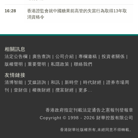
16:28
香港證監會就中國糖果前高管的失當行為取得13年取
消資格令
相關訊息
法定公告欄
|
廣告查詢
|
公司介紹
|
專欄邀稿
|
投資者關係
|
版權聲明
|
重要聲明
|
私隱政策
|
聯絡我們
友情鏈接
清博智能
|
艾媒諮詢
|
和訊
|
新時空
|
時代財經
|
證券市場周
刊
|
壹財信
|
權衡財經
|
攬富財經
|
更多...
香港政府指定刊載法定通告之憲報刊登報章
Copyright © 1998 - 2026 財華控股有限公司
香港財華社版權所有,未經同意不得轉載。