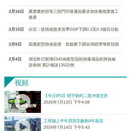
2月16日
農業農村部等三部門印發通知要求加快養殖業復工
復產
2月15日
白宮：疫情或致美首季GDP下調0.2至0.3個百分點
2月5日
因應新型肺炎疫情 世銀將下調全球經濟增長預測
2月4日
湖北昨日新增2345例新型冠狀病毒感染的肺炎確
診病例 累計確診13522例
視頻
【今日IPO】明宇制药二度冲港交所
2026年7月13日 下午4:08
工商舖上半年買賣宗數創4年新高
2026年7月14日 下午5:43