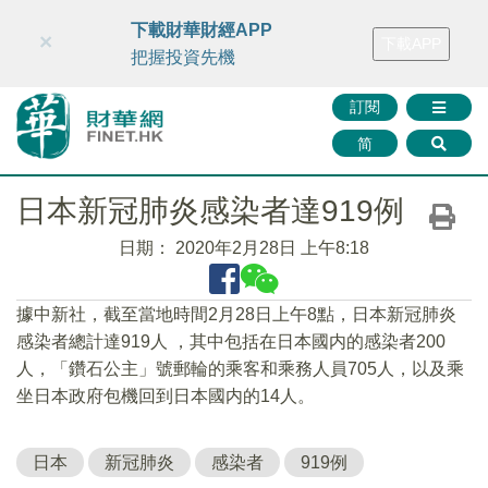
財華智庫網
FINTV
FINMETA
財華證券
媒體矩陣
下載財華財經APP
×
下載APP
智庫沙龍
聯絡我們
把握投資先機
訂閱
简
日本新冠肺炎感染者達919例
日期：
2020年2月28日 上午8:18
據中新社，截至當地時間2月28日上午8點，日本新冠肺炎
感染者總計達919人 ，其中包括在日本國内的感染者200
人，「鑽石公主」號郵輪的乘客和乘務人員705人，以及乘
坐日本政府包機回到日本國内的14人。
日本
新冠肺炎
感染者
919例