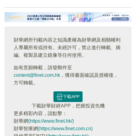
財華網所刊載內容之知識產權為財華網及相關權利
人專屬所有或持有。未經許可，禁止進行轉載、摘
編、複製及建立鏡像等任何使用。
如有意願轉載，請發郵件至
content@finet.com.hk
，獲得書面確認及授權後，
方可轉載。
下載APP
下載財華財經APP，把握投資先機
更多精彩内容，請點擊：
財華網
(https://www.finet.hk/)
財華智庫網
(https://www.finet.com.cn)