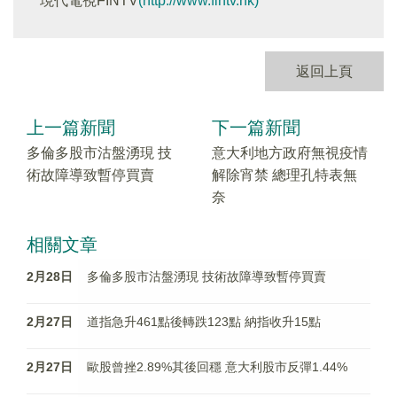
現代電視FINTV
(http://www.fintv.hk)
返回上頁
上一篇新聞
下一篇新聞
多倫多股市沽盤湧現 技
意大利地方政府無視疫情
術故障導致暫停買賣
解除宵禁 總理孔特表無
奈
相關文章
2月28日
多倫多股市沽盤湧現 技術故障導致暫停買賣
2月27日
道指急升461點後轉跌123點 納指收升15點
2月27日
歐股曾挫2.89%其後回穩 意大利股市反彈1.44%