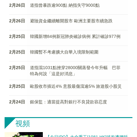
2月26日
道指曾暴跌逾900點 納指失守9000點
2月26日
避險資金繼續離開股市 歐洲主要股市續急跌
2月25日
韓國新增84例新冠肺炎確診病例 累計確診977例
2月25日
韓國暫不考慮擴大自華入境限制範圍
2月25日
道指瀉1031點挫穿28000關蒸發今年升幅 巴菲
特為何說「這是好消息」
2月25日
歐股收市插近4% 意股最傷瀉逾5% 旅遊股小股災
2月24日
銀保監：適當提高對銀行不良貸款容忍度
視頻