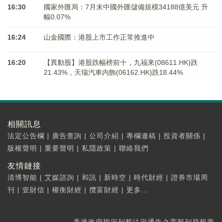
16:30
國家外匯局：7月末中國外匯儲備規模34188億美元 升
幅0.07%
16:24
山金國際：港股上市工作正常推進中
16:20
【異動股】港股跌幅榜前十，九福來(08611.HK)跌
21.43%，天瑞汽車内飾(06162.HK)跌18.44%
相關訊息
法定公告欄
|
廣告查詢
|
公司介紹
|
專欄邀稿
|
投資者關係
|
版權聲明
|
重要聲明
|
私隱政策
|
聯絡我們
友情鏈接
清博智能
|
艾媒諮詢
|
和訊
|
新時空
|
時代財經
|
證券市場周
刊
|
壹財信
|
權衡財經
|
攬富財經
|
更多...