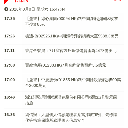
2026年8月8日 星期六 16:47:44
17:35
【盈警】綠心集團(00094.HK)料中期淨虧損同比收窄
不少於85%
17:26
德適-B(02526.HK)中期歸母淨虧損擴大至5588.3萬元
17:11
香港金管局：7月底官方外匯儲備資產為4478億美元
17:08
寶龍地產(01238.HK)7月合約銷售額約5.5億元
17:00
【盈警】中慶股份(01855.HK)料中期除稅後虧損500萬
至2000萬元
16:46
浙江證監局對財通證券股份有限公司採取出具警示函
措施
16:36
網信辦：大型個人信息處理者應當採取加密、去標識
化等措施保障所處理個人信息安全