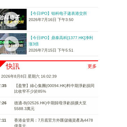
【今日IPO】铂科电子递表港交所
2026年7月16日 下午3:50
【今日IPO】鼎泰高科[1377.HK]净利
涨3倍
2026年7月15日 下午5:51
快訊
更多
2026年8月8日 星期六 16:02:40
7:35
【盈警】綠心集團(00094.HK)料中期淨虧損同
比收窄不少於85%
7:26
德適-B(02526.HK)中期歸母淨虧損擴大至
5588.3萬元
7:11
香港金管局：7月底官方外匯儲備資產為4478
億美元