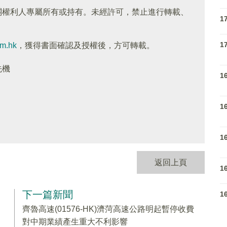
關權利人專屬所有或持有。未經許可，禁止進行轉載、
1
1
om.hk
，獲得書面確認及授權後，方可轉載。
先機
1
1
1
返回上頁
1
下一篇新聞
1
齊魯高速(01576-HK)濟菏高速公路明起暫停收費
對中期業績產生重大不利影響