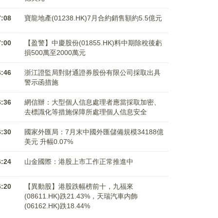
7:08
寶龍地產(01238.HK)7月合約銷售額約5.5億元
7:00
【盈警】中慶股份(01855.HK)料中期除稅後虧
損500萬至2000萬元
6:46
浙江證監局對財通證券股份有限公司採取出具
警示函措施
6:36
網信辦：大型個人信息處理者應當採取加密、
去標識化等措施保障所處理個人信息安全
6:30
國家外匯局：7月末中國外匯儲備規模34188億
美元 升幅0.07%
6:24
山金國際：港股上市工作正常推進中
6:20
【異動股】港股跌幅榜前十，九福來
(08611.HK)跌21.43%，天瑞汽車内飾
(06162.HK)跌18.44%