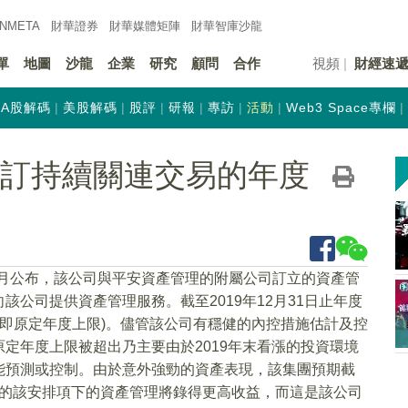
INMETA
財華證券
財華
媒體矩陣
財華
智庫沙龍
單
地圖
沙龍
企業
研究
顧問
合作
視頻
財經速
A股解碼
美股解碼
股評
研報
專訪
活動
Web3 Space專欄
K)修訂持續關連交易的年度
0月公布，該公司與平安資產管理的附屬公司訂立的資產管
公司提供資產管理服務。截至2019年12月31日止年度
(即原定年度上限)。儘管該公司有穩健的內控措施估計及控
定年度上限被超出乃主要由於2019年末看漲的投資環境
能預測或控制。由於意外強勁的資產表現，該集團預期截
訂立的該安排項下的資產管理將錄得更高收益，而這是該公司