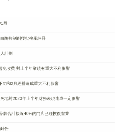
併1股
病毒蛋白酶抑制劑獲批複產註冊
權人計劃
條公路暫免收費 對上半年業績有重大不利影響
1月下旬和2月經營造成重大不利影響
可避免地對2020年上半年財務表現造成一定影響
4日各品牌合計接近40%的門店已經恢復營業
事辭任