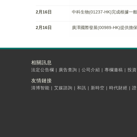
2月16日
中科生物(01237-HK)完成根
2月16日
廣澤國際發展(00989-HK)提供擔
相關訊息
法定公告欄
|
廣告查詢
|
公司介紹
|
專欄邀稿
|
投資
友情鏈接
清博智能
|
艾媒諮詢
|
和訊
|
新時空
|
時代財經
|
證