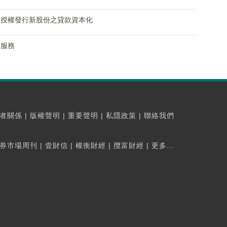
據一般授權發行新股份之貸款資本化
保服務
者關係
|
版權聲明
|
重要聲明
|
私隱政策
|
聯絡我們
券市場周刊
|
壹財信
|
權衡財經
|
攬富財經
|
更多...