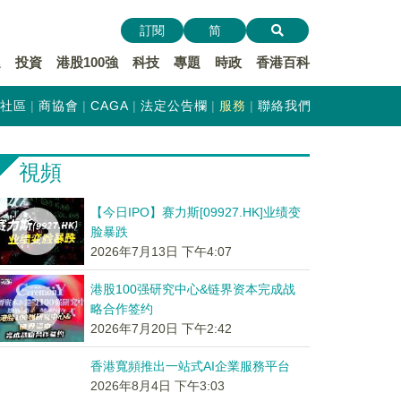
訂閱
简
遞
投資
港股100強
科技
專題
時政
香港百科
社區
商協會
CAGA
法定公告欄
服務
聯絡我們
視頻
【今日IPO】赛力斯[09927.HK]业绩变
脸暴跌
2026年7月13日 下午4:07
港股100强研究中心&链界资本完成战
略合作签约
2026年7月20日 下午2:42
香港寬頻推出一站式AI企業服務平台
2026年8月4日 下午3:03