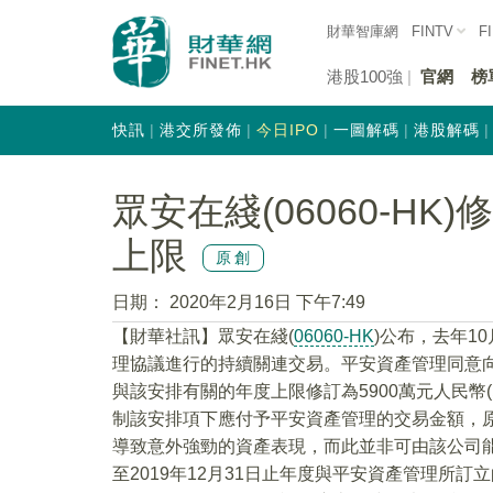
財華智庫網
FINTV
F
港股100強
官網
榜
快訊
港交所發佈
今日IPO
一圖解碼
港股解碼
眾安在綫(06060-H
上限
原創
日期：
2020年2月16日 下午7:49
【財華社訊】眾安在綫(
06060-HK
)公布，去年1
理協議進行的持續關連交易。平安資產管理同意向該
與該安排有關的年度上限修訂為5900萬元人民幣
制該安排項下應付予平安資產管理的交易金額，原
導致意外強勁的資產表現，而此並非可由該公司
至2019年12月31日止年度與平安資產管理所