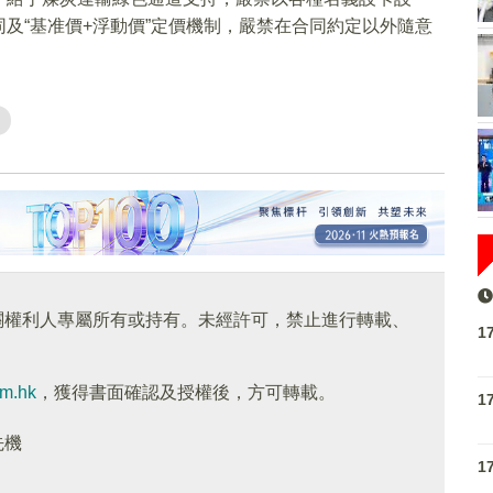
及“基准價+浮動價”定價機制，嚴禁在合同約定以外隨意
關權利人專屬所有或持有。未經許可，禁止進行轉載、
1
om.hk
，獲得書面確認及授權後，方可轉載。
1
先機
1