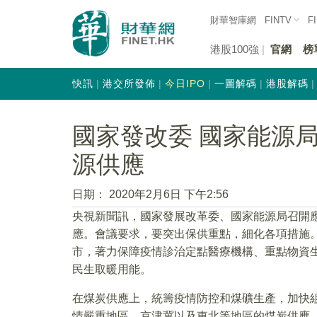
財華智庫網
FINTV
F
港股100強
官網
榜
快訊
港交所發佈
今日IPO
一圖解碼
港股解碼
國家發改委 國家能源
源供應
日期：
2020年2月6日 下午2:56
央視新聞訊，國家發展改革委、國家能源局召開
應。會議要求，要突出保供重點，細化各項措施
市，著力保障疫情診治定點醫療機構、重點物資
民生取暖用能。
在煤炭供應上，統籌疫情防控和煤礦生產，加快
情嚴重地區、京津冀以及東北等地區的煤炭供應