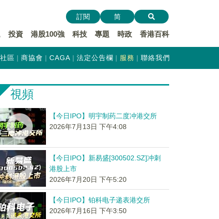
訂閱
简
遞
投資
港股100強
科技
專題
時政
香港百科
社區
商協會
CAGA
法定公告欄
服務
聯絡我們
視頻
【今日IPO】明宇制药二度冲港交所
2026年7月13日 下午4:08
【今日IPO】新易盛[300502.SZ]冲刺
港股上市
2026年7月20日 下午5:20
【今日IPO】铂科电子递表港交所
2026年7月16日 下午3:50