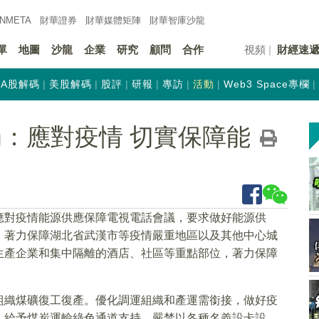
INMETA
財華證券
財華
媒體矩陣
財華
智庫沙龍
單
地圖
沙龍
企業
研究
顧問
合作
視頻
財經速
A股解碼
美股解碼
股評
研報
專訪
活動
Web3 Space專欄
局：應對疫情 切實保障能
應對疫情能源供應保障電視電話會議，要求做好能源供
。著力保障湖北省武漢市等疫情嚴重地區以及其他中心城
生產企業和集中隔離的酒店、社區等重點部位，著力保障
組織煤礦復工復產。優化調運組織和產運需銜接，做好疫
，給予煤炭運輸綠色通道支持，嚴禁以各種名義設卡設