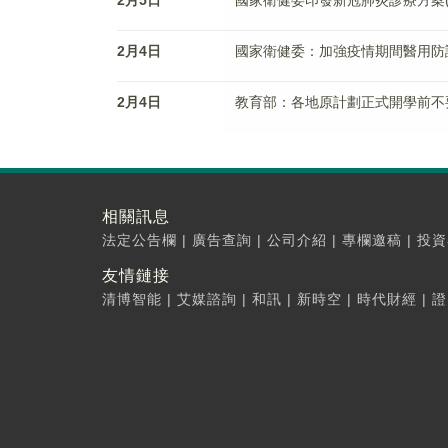
2月5日
國家衛健委印發新冠肺炎診療方案(
2月4日
國家衛健委：加強疫情期間醫用防
2月4日
教育部：各地原計劃正式開學前不
相關訊息
法定公告欄
|
廣告查詢
|
公司介紹
|
專欄邀稿
|
投資
友情鏈接
清博智能
|
艾媒諮詢
|
和訊
|
新時空
|
時代財經
|
證