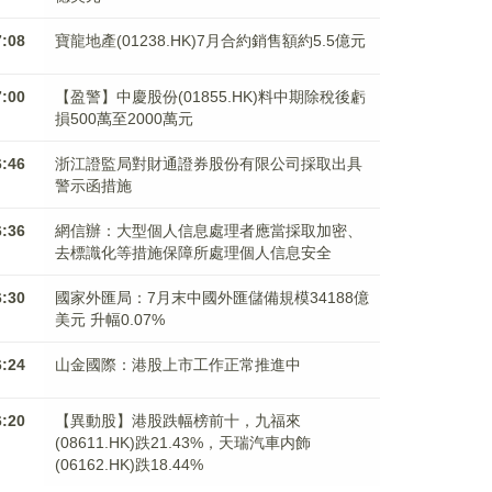
7:08
寶龍地產(01238.HK)7月合約銷售額約5.5億元
7:00
【盈警】中慶股份(01855.HK)料中期除稅後虧
損500萬至2000萬元
6:46
浙江證監局對財通證券股份有限公司採取出具
警示函措施
6:36
網信辦：大型個人信息處理者應當採取加密、
去標識化等措施保障所處理個人信息安全
6:30
國家外匯局：7月末中國外匯儲備規模34188億
美元 升幅0.07%
6:24
山金國際：港股上市工作正常推進中
6:20
【異動股】港股跌幅榜前十，九福來
(08611.HK)跌21.43%，天瑞汽車内飾
(06162.HK)跌18.44%