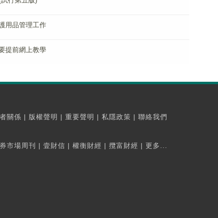
試行第五版)
護用品管理工作
要提前網上教學
者關係
|
版權聲明
|
重要聲明
|
私隱政策
|
聯絡我們
券市場周刊
|
壹財信
|
權衡財經
|
攬富財經
|
更多...