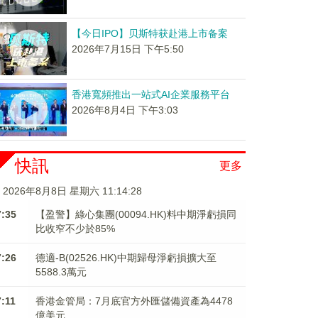
【今日IPO】贝斯特获赴港上市备案
2026年7月15日 下午5:50
香港寬頻推出一站式AI企業服務平台
2026年8月4日 下午3:03
快訊
更多
2026年8月8日 星期六 11:14:28
7:35
【盈警】綠心集團(00094.HK)料中期淨虧損同
比收窄不少於85%
7:26
德適-B(02526.HK)中期歸母淨虧損擴大至
5588.3萬元
7:11
香港金管局：7月底官方外匯儲備資產為4478
億美元