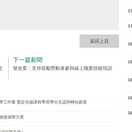
1
1
返回上頁
1
下一篇新聞
1
定
發改委：支持鼓勵勞動者參與線上職業技能培訓
1
1
學工作量 製定在線課程學習學分互認與轉化政策
1
物資保障力度