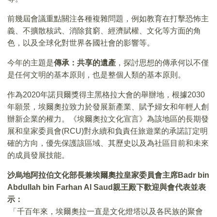
前幾屆會議重點關注各種複雜問題，例如教育在打擊恐怖主
義、不擴散核武、消除貧窮、經濟賦權、文化等方面的角
色，以及全球化對世界各國社會的影響等。
今年的主題是
傳承：共享的遺產
，探討思想的傳承何以不僅
是任何文明的基本原則，也是整個人類的基本原則。
作為2020年諾貝爾獎得主黑格拉大會的舉辦地，根據2030
年願景，埃爾奧拉致力於發展新產業、賦予婦女和年輕人創
辦新企業的權力。《埃爾奧拉文化宣言》為該地區的長期發
展和皇家委員會(RCU)對永續和負責任旅遊業的承諾訂定明
確的方向，優先保護該區域、其歷史以及為社區目前和未來
的成員發展技能。
沙烏地阿拉伯文化部長兼埃爾奧拉皇家委員會主席
Badr bin
Abdullah bin Farhan Al Saud
親王殿下歡迎與會代表並表
示：
「千百年來，埃爾奧拉一直是文化燈塔以及各民族的聚會