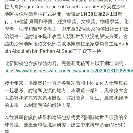
拉大會(Hegra Conference of Nobel Laureates)今天在沙烏
地阿拉伯埃爾奧拉正式召開。會議於
1
月
30
日至
2
月
1
日
舉
行，18位諾貝爾和平獎、經濟學獎、文學獎、物理學獎、化
學獎、生理和醫學獎得主，與來自32個國家的傑出社會和政
治領袖一起討論並提出改善人類和世界狀況的解決方案。會
議由沙烏地阿拉伯文化部長兼埃爾奧拉皇家委員會主席Badr
bin Abdullah bin Farhan Al Saud王子殿下主持。
此新聞稿包含多媒體內容。完整新聞稿可在以下網址查閱：
https://www.businesswire.com/news/home/20200131005566/
幾千年來，埃爾奧拉一直是各種宗教和不同文化人士聚集在
一起思考、討論和交流的地方。本著這一精神，黑格拉大會
以影響和解決方案為著眼點，探討教育、衛生、農業和經濟
的未來，以制定明確的解決方案。
以往幾屆會議的成果和建議包括需要召開關於世界債務的全
球會議、匯集全球愛滋病研究、建立中東科學基金(MESF)
等。