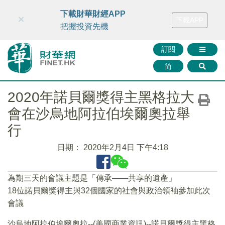
財華智庫網
FINTV
FINMETA
財華證券
媒體矩陣
下載財華財經APP
×
下載APP
智庫沙龍
聯絡我們
把握投資先機
訂閱
简
2020年諾貝爾獎得主黑格拉大
會在沙烏地阿拉伯埃爾奧拉舉
行
日期：
2020年2月4日 下午4:18
為期三天的會議主題是「傳承——共享的遺產」
18位諾貝爾獎得主與32個國家的社會與政治領袖參加此次
會議
沙烏地阿拉伯埃爾奧拉--(美國商業資訊)--諾貝爾獎得主黑格