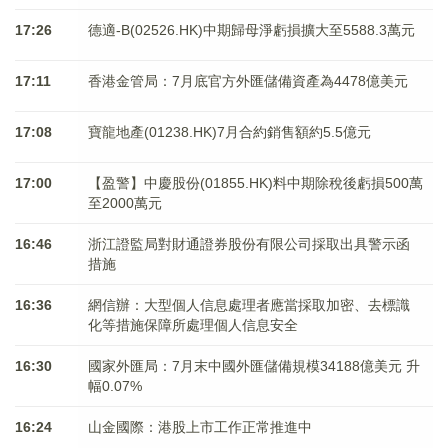
17:26
德適-B(02526.HK)中期歸母淨虧損擴大至5588.3萬元
17:11
香港金管局：7月底官方外匯儲備資產為4478億美元
17:08
寶龍地產(01238.HK)7月合約銷售額約5.5億元
17:00
【盈警】中慶股份(01855.HK)料中期除稅後虧損500萬
至2000萬元
16:46
浙江證監局對財通證券股份有限公司採取出具警示函
措施
16:36
網信辦：大型個人信息處理者應當採取加密、去標識
化等措施保障所處理個人信息安全
16:30
國家外匯局：7月末中國外匯儲備規模34188億美元 升
幅0.07%
16:24
山金國際：港股上市工作正常推進中