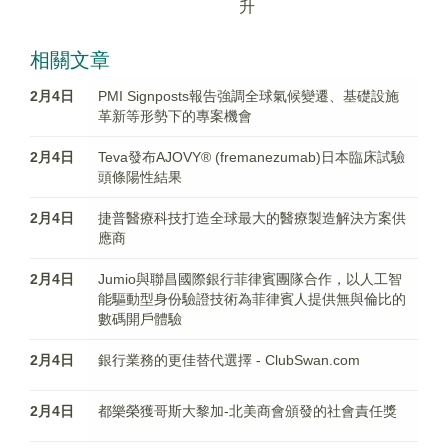
升
相關文章
2月4日
PMI Signposts報告強調全球氣候變遷、基礎設施
革新等形勢下的專案機會
2月4日
Teva發布AJOVY® (fremanezumab)日本臨床試驗
頭條陽性結果
2月4日
捷普醫療科技打造全球最大的醫療製造解決方案供
應商
2月4日
Jumio與聯昌國際銀行菲律賓團隊合作，以人工智
能驅動型身份驗證技術為菲律賓人提供無與倫比的
數碼開戶體驗
2月4日
銀行業務的更佳替代選擇 - ClubSwan.com
2月4日
都樂榮獲哥斯大黎加-北美商會頒發的社會責任獎