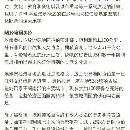
遊、文化、教育和藝術以及城市重建等一系列廣泛的計畫，
反映了2030年遠景所概述的在沙烏地阿拉伯發展旅遊業和
休閒業的遠大承諾。
關於埃爾奧拉
埃爾奧拉位於沙烏地阿拉伯西北部，距利雅德1,100公里，
擁有非凡的自然和人文遺產。面積廣袤，達22,561平方公
里，有鬱鬱蔥蔥的綠洲山谷、巍峨的砂岩山脈和數千年前利
海恩和納巴泰王國統治時期的古老文化遺址。
埃爾奧拉最著名的遺址是黑格拉，這是沙烏地阿拉伯第一座
教科文組織世界遺產 。黑格拉是一座占地52公頃的古城，
是納巴泰王國南部的主要城市，現有大約100座保存完好的
陵墓，這些陵寢正面圖案精緻，依古城周圍的砂石巉岩而
建。
除了黑格拉，埃爾奧拉還有許多令人著迷的歷史和考古遺
址，如韃靼和利海恩王國的首都韃靼古城，被認為是阿拉伯
半島西元前一千年最發達的城市之一；數以千計的古代岩石