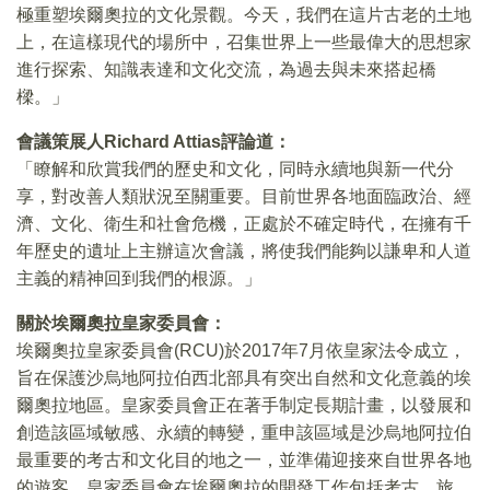
極重塑埃爾奧拉的文化景觀。今天，我們在這片古老的土地
上，在這樣現代的場所中，召集世界上一些最偉大的思想家
進行探索、知識表達和文化交流，為過去與未來搭起橋
樑。」
會議策展人
Richard Attias
評論道：
「瞭解和欣賞我們的歷史和文化，同時永續地與新一代分
享，對改善人類狀況至關重要。目前世界各地面臨政治、經
濟、文化、衛生和社會危機，正處於不確定時代，在擁有千
年歷史的遺址上主辦這次會議，將使我們能夠以謙卑和人道
主義的精神回到我們的根源。」
關於埃爾奧拉皇家委員會：
埃爾奧拉皇家委員會(RCU)於2017年7月依皇家法令成立，
旨在保護沙烏地阿拉伯西北部具有突出自然和文化意義的埃
爾奧拉地區。皇家委員會正在著手制定長期計畫，以發展和
創造該區域敏感、永續的轉變，重申該區域是沙烏地阿拉伯
最重要的考古和文化目的地之一，並準備迎接來自世界各地
的遊客。皇家委員會在埃爾奧拉的開發工作包括考古、旅