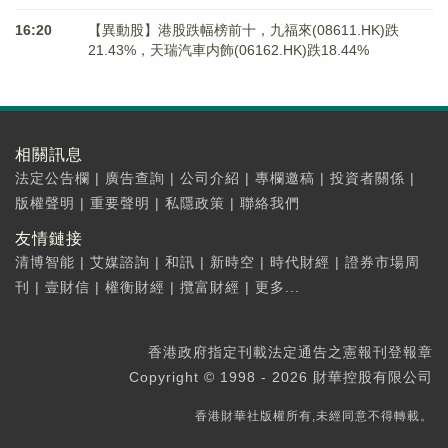
16:20
【異動股】港股跌幅榜前十，九福來(08611.HK)跌
21.43%，天瑞汽車内飾(06162.HK)跌18.44%
相關訊息
法定公告欄
|
廣告查詢
|
公司介紹
|
專欄邀稿
|
投資者關係
|
版權聲明
|
重要聲明
|
私隱政策
|
聯絡我們
友情鏈接
清博智能
|
艾媒諮詢
|
和訊
|
新時空
|
時代財經
|
證券市場周
刊
|
壹財信
|
權衡財經
|
攬富財經
|
更多...
香港政府指定刊載法定通告之憲報刊登報章
Copyright © 1998 - 2026 財華控股有限公司
香港財華社版權所有,未經同意不得轉載。