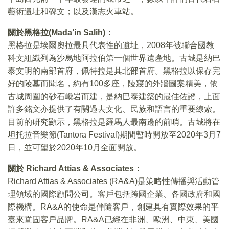
藝術遺址和碑文；以及漢志火車站。
關於黑格拉
(Mada’in Salih)
：
黑格拉是埃爾奧拉最具代表性的遺址，2008年被聯合國教
科文組織列為沙烏地阿拉伯第一個世界遺產地。古城是納巴
泰文明的南部首府，佩特拉是其北部首府。黑格拉以保存完
好的陵墓而聞名，約有100多座，陵寢的外牆圖案精美，依
古城周圍的砂石巉岩而建，是納巴泰建築的最佳佐證，上面
許多銘文亦提供了有關過去文化、民族和語言的重要線索。
目前的研究顯示，黑格拉是羅馬人最南邊的前哨。古城將在
坦托拉音樂節(Tantora Festival)期間暫時開放至2020年3月7
日，並可望於2020年10月全面開放。
關於
Richard Attias & Associates
：
Richard Attias & Associates (RA&A)是策略性傳播與活動管
理領域的國際顧問公司。客戶包括跨國企業、各國政府和國
際機構。RA&A的使命是伴隨客戶，創建具有實際效果的平
臺來鞏固客戶品牌。RA&A已經在非洲、歐洲、中東、美國