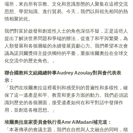
場所，來自所有宗教、文化和意識形態的人聚集在這裡交流
思想、學習知識、進行貿易。今天，我們以與祖先相同的熱
情相聚於此。
我們對富於啟發和創造性人士的角色深信不疑，正是這些人
提出了解決世界問題和爭端的辦法，促進了和平與繁榮，為
人類發展和各個層級的永續發展貢獻心力。我們希望本次會
議為諾貝爾獎得主提供獨特的平臺，重振埃爾奧拉在全球文
化交流中的歷史角色。」
聯合國教科文組織總幹事
Audrey Azoulay
對與會代表表
示：
「我們在埃爾奧拉這裡看到和感受到的普遍性和多樣性，確
保了這一遺產是和平、教育和更多方面的動力。我們必須認
識到歷史的各個層面，接受遺產如何在和平對話中發揮作
用，並創造各種思想。」
埃爾奧拉皇家委員會執行長
Amr AlMadani
補充道：
「本著傳承的會議主題，我們在自然與人文融合的同時，積