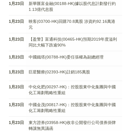
1月23日
新華匯富金融(00188-HK)據以股代息計劃發行約
1.13億代息股
1月23日
映客(03700-HK)回購70.8萬股 涉資約92.16萬港
元
1月23日
【盈警】富通科技(00465-HK)預期2019年度溢利
同比大幅下跌逾90%
1月23日
中國鐵塔(00788-HK)委任張權為副總經理
1月23日
巨星醫療(02393-HK)註銷185萬股
1月23日
中化化肥(00297-HK)：控股股東中化集團與中國
化工籌劃戰略性重組
1月23日
中國金茂(00817-HK)：控股股東中化集團與中國
化工籌劃戰略性重組
1月23日
東方證券(03958-HK)收非公開發行公司債券掛牌
轉讓無異議函