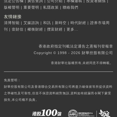
法定公告欄
|
廣告查詢
|
公司介紹
|
專欄邀稿
|
投資者關係
|
版權聲明
|
重要聲明
|
私隱政策
|
聯絡我們
友情鏈接
清博智能
|
艾媒諮詢
|
和訊
|
新時空
|
時代財經
|
證券市場周
刊
|
壹財信
|
權衡財經
|
攬富財經
|
更多...
香港政府指定刊載法定通告之憲報刊登報章
Copyright © 1998 - 2026 財華控股有限公司
香港財華社版權所有,未經同意不得轉載。
免責聲明：
財華控股有限公司及香港聯合交易所有限公司將盡力確保彼等所提供資料
之準確性及可靠性,但並不保證資料絕對無誤,資料如有錯漏而令閣下蒙受
損失,本公司概不負責。