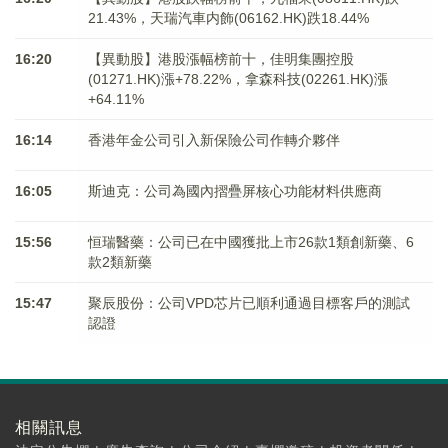
21.43%，天瑞汽車内飾(06162.HK)跌18.44%
16:20
【異動股】港股漲幅榜前十，佳明集團控股
(01271.HK)漲+78.22%，拿森科技(02261.HK)漲
+64.11%
16:14
香港年金公司引入新保險公司作轉介夥伴
16:05
斯迪克：公司為國內摺疊屏核心功能材料供應商
15:56
恒瑞醫藥：公司已在中國獲批上市26款1類創新藥、6
款2類新藥
15:47
聚辰股份：公司VPD芯片已順利通過目標客戶的測試
認證
相關訊息