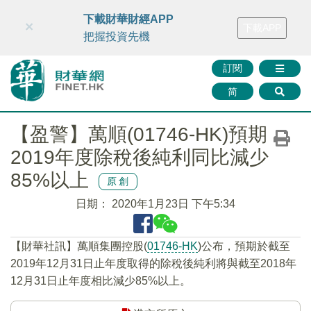
財華智庫網
FINTV
FINMETA
財華證券
媒體矩陣
下載財華財經APP
×
下載APP
智庫沙龍
聯絡我們
把握投資先機
訂閱
简
【盈警】萬順(01746-HK)預期
2019年度除稅後純利同比減少
85%以上
原創
日期：
2020年1月23日 下午5:34
【財華社訊】萬順集團控股(
01746-HK
)公布，預期於截至
2019年12月31日止年度取得的除稅後純利將與截至2018年
12月31日止年度相比減少85%以上。