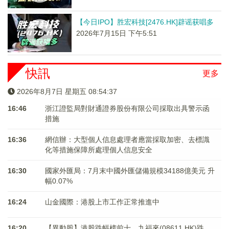
【今日IPO】胜宏科技[2476.HK]辟谣获唱多
2026年7月15日 下午5:51
快訊
更多
2026年8月7日 星期五 08:54:37
16:46
浙江證監局對財通證券股份有限公司採取出具警示函
措施
16:36
網信辦：大型個人信息處理者應當採取加密、去標識
化等措施保障所處理個人信息安全
16:30
國家外匯局：7月末中國外匯儲備規模34188億美元 升
幅0.07%
16:24
山金國際：港股上市工作正常推進中
16:20
【異動股】港股跌幅榜前十，九福來(08611.HK)跌