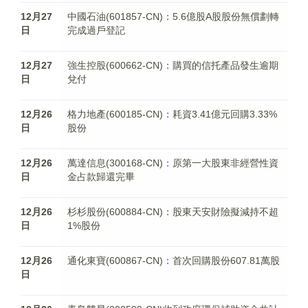
12月27
中國石油(601857-CN)：5.6億股A股股份無償劃轉
日
完成過戶登記
12月27
強生控股(600662-CN)：購買的信托產品發生逾期
日
兌付
12月26
格力地產(600185-CN)：耗資3.41億元回購3.33%
日
股份
12月26
萬達信息(300168-CN)：原第一大股東非經營性資
日
金占款歸還完畢
12月26
杉杉股份(600884-CN)：股東天安財險擬減持不超
日
1%股份
12月26
通化東寶(600867-CN)：首次回購股份607.81萬股
日