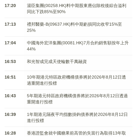
17:20
湯臣集團(00258.HK)料中期股東應佔除稅後綜合溢利
同比下跌85%至90%
17:13
禮邦醫藥-B(09637.HK)料中期虧損同比收窄15%至
25%
17:04
中國海外宏洋集團(00081.HK)7月合約銷售額按年上升
44%
16:53
和光智成完成天使輪數千萬融資
16:51
10年期港元特區政府機構債券將於2026年8月12日透
過重開進行投標
16:43
5年期港元特區政府機構債券將於2026年8月12日透過
重開進行投標
16:39
1年期港元隔夜平均指數掛鉤債券將於2026年8月12日
進行投標
16:28
香港證監會就中國糖果前高管的失當行為取得13年取