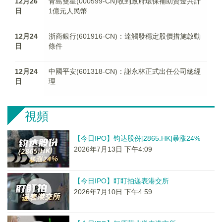
12月26
青島雙星(000599-CN)收到政府環保補助資金共計
日
1億元人民幣
12月24
浙商銀行(601916-CN)：達觸發穩定股價措施啟動
日
條件
12月24
中國平安(601318-CN)：謝永林正式出任公司總經
日
理
視頻
【今日IPO】钧达股份[2865.HK]暴涨24%
2026年7月13日 下午4:09
【今日IPO】盯盯拍递表港交所
2026年7月10日 下午4:59