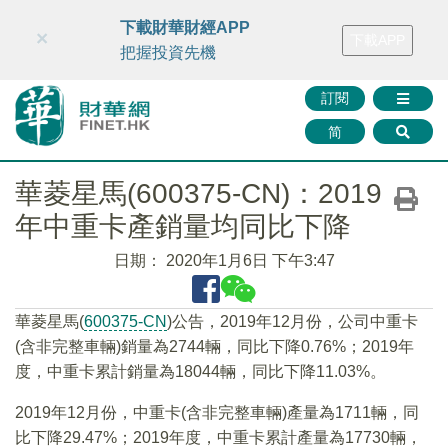
財華智庫網
FINTV
FINMETA
財華證券
媒體矩陣
下載財華財經APP
×
下載APP
智庫沙龍
聯絡我們
把握投資先機
訂閱
简
華菱星馬(600375-CN)：2019
年中重卡產銷量均同比下降
日期：
2020年1月6日 下午3:47
華菱星馬(
600375-CN
)公告，2019年12月份，公司中重卡
(含非完整車輛)銷量為2744輛，同比下降0.76%；2019年
度，中重卡累計銷量為18044輛，同比下降11.03%。
2019年12月份，中重卡(含非完整車輛)產量為1711輛，同
比下降29.47%；2019年度，中重卡累計產量為17730輛，