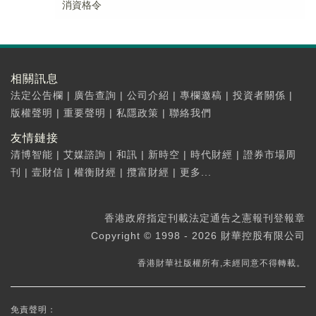
消資格令
相關訊息
法定公告欄
|
廣告查詢
|
公司介紹
|
專欄邀稿
|
投資者關係
|
版權聲明
|
重要聲明
|
私隱政策
|
聯絡我們
友情鏈接
清博智能
|
艾媒諮詢
|
和訊
|
新時空
|
時代財經
|
證券市場周
刊
|
壹財信
|
權衡財經
|
攬富財經
|
更多...
香港政府指定刊載法定通告之憲報刊登報章
Copyright © 1998 - 2026 財華控股有限公司
香港財華社版權所有,未經同意不得轉載。
免責聲明：