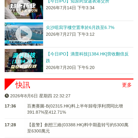
【今日IPO】知原药业递表港交所
2026年7月14日 下午3:34
尖沙咀寫字樓空置率於6月跌至6.7%
2026年7月27日 下午3:12
【今日IPO】滴普科技[1384.HK]营收翻倍反
跌
2026年7月20日 下午5:20
快訊
更多
2026年8月6日 星期四 22:32:27
17:36
百奧賽圖-B(02315.HK)料上半年歸母淨利潤同比增
391.87%至412.71%
17:28
【盈警】創想三維(03388.HK)料中期盈转亏約5300萬
至6300萬元