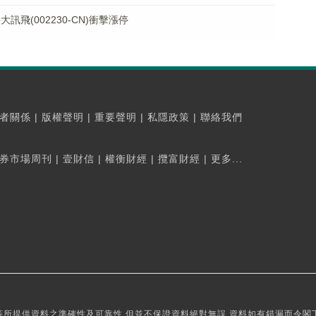
飛(002230-CN)衝擊漲停
者關係
|
版權聲明
|
重要聲明
|
私隱政策
|
聯絡我們
券市場周刊
|
壹財信
|
權衡財經
|
攬富財經
|
更多...
所提供資料之準確性及可靠性,但並不保證資料絕對無誤,資料如有錯漏而令閣