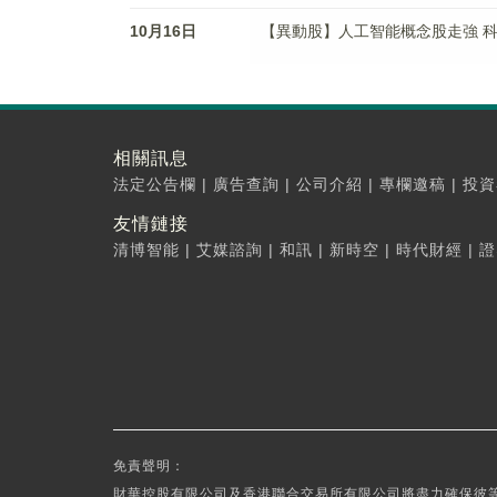
10月16日
【異動股】人工智能概念股走強 科大訊
相關訊息
法定公告欄
|
廣告查詢
|
公司介紹
|
專欄邀稿
|
投資
友情鏈接
清博智能
|
艾媒諮詢
|
和訊
|
新時空
|
時代財經
|
證
免責聲明：
財華控股有限公司及香港聯合交易所有限公司將盡力確保彼等