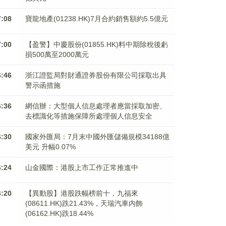
7:08
寶龍地產(01238.HK)7月合約銷售額約5.5億元
7:00
【盈警】中慶股份(01855.HK)料中期除稅後虧
損500萬至2000萬元
6:46
浙江證監局對財通證券股份有限公司採取出具
警示函措施
6:36
網信辦：大型個人信息處理者應當採取加密、
去標識化等措施保障所處理個人信息安全
6:30
國家外匯局：7月末中國外匯儲備規模34188億
美元 升幅0.07%
6:24
山金國際：港股上市工作正常推進中
6:20
【異動股】港股跌幅榜前十，九福來
(08611.HK)跌21.43%，天瑞汽車内飾
(06162.HK)跌18.44%