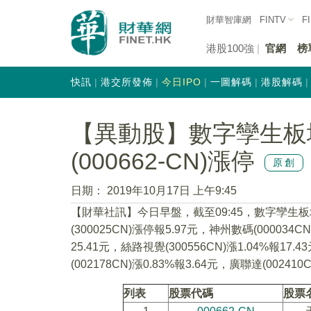
財華智庫網
FINTV
F
港股100強
官網
榜
快訊
港交所發佈
今日IPO
一圖解碼
港股解碼
【異動股】數字孿生板
(000662-CN)漲停
原創
日期：
2019年10月17日 上午9:45
【財華社訊】今日早盤，截至09:45，數字孿生板塊
(300025CN)漲停報5.97元，神州數碼(000034CN
25.41元，絲路視覺(300556CN)漲1.04%報17.
(002178CN)漲0.83%報3.64元，廣聯達(002410
列表
股票代碼
股票