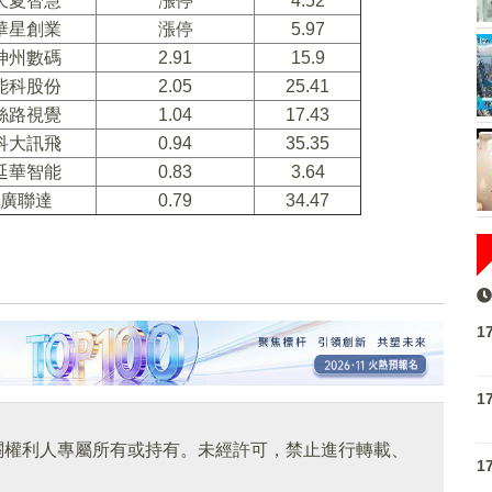
天夏智慧
漲停
4.52
華星創業
漲停
5.97
神州數碼
2.91
15.9
能科股份
2.05
25.41
絲路視覺
1.04
17.43
科大訊飛
0.94
35.35
延華智能
0.83
3.64
廣聯達
0.79
34.47
1
1
關權利人專屬所有或持有。未經許可，禁止進行轉載、
1