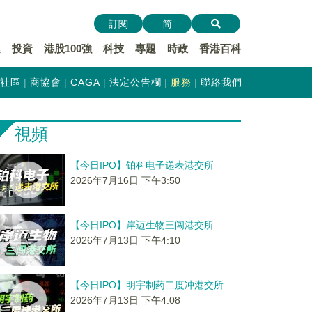
訂閱
简
遞
投資
港股100強
科技
專題
時政
香港百科
社區
商協會
CAGA
法定公告欄
服務
聯絡我們
視頻
【今日IPO】铂科电子递表港交所
2026年7月16日 下午3:50
【今日IPO】岸迈生物三闯港交所
2026年7月13日 下午4:10
【今日IPO】明宇制药二度冲港交所
2026年7月13日 下午4:08