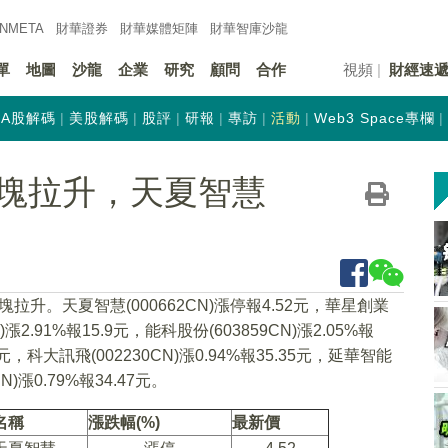
INMETA
財華證券
財華
媒體矩陣
財華
智庫沙龍
單
地圖
沙龍
企業
研究
顧問
合作
視頻
財經速
A股解碼
美股解碼
股評
研報
專訪
活動
Web3 Space專欄
塊拉升，天夏智慧
拉升。天夏智慧(000662CN)漲停報4.52元，華星創業
)漲2.91%報15.9元，能科股份(603859CN)漲2.05%報
43元，科大訊飛(002230CN)漲0.94%報35.35元，延華智能
CN)漲0.79%報34.47元。
名稱
漲跌幅(%)
最新價