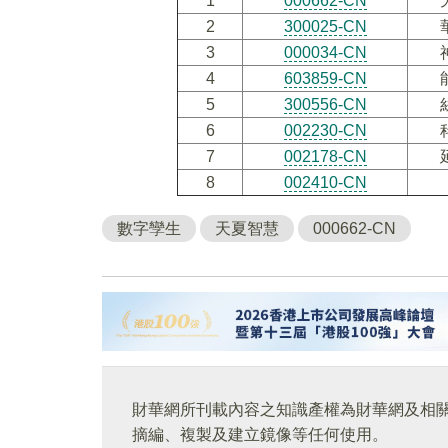
1
000662-CN
2
300025-CN
3
000034-CN
4
603859-CN
5
300556-CN
6
002230-CN
7
002178-CN
8
002410-CN
數字孿生
天夏智慧
000662-CN
財華網所刊載內容之知識產權為財華網及相
摘編、複製及建立鏡像等任何使用。