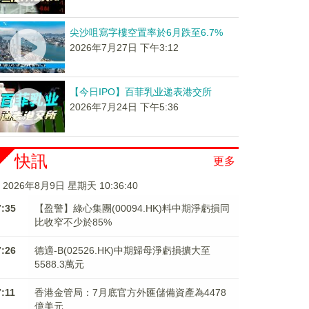
尖沙咀寫字樓空置率於6月跌至6.7%
2026年7月27日 下午3:12
【今日IPO】百菲乳业递表港交所
2026年7月24日 下午5:36
快訊
更多
2026年8月9日 星期天 10:36:41
7:35
【盈警】綠心集團(00094.HK)料中期淨虧損同
比收窄不少於85%
7:26
德適-B(02526.HK)中期歸母淨虧損擴大至
5588.3萬元
7:11
香港金管局：7月底官方外匯儲備資產為4478
億美元