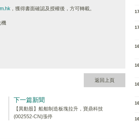
om.hk
，獲得書面確認及授權後，方可轉載。
1
先機
1
1
1
返回上頁
1
下一篇新聞
1
【異動股】船舶制造板塊拉升，寶鼎科技
(002552-CN)漲停
1