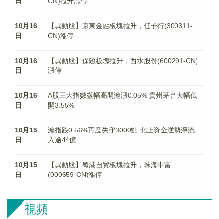
日
CN)拉升漲停
10月16
【異動股】京東金融板塊拉升，任子行(300311-
日
CN)漲停
10月16
【異動股】保險板塊拉升，西水股份(600291-CN)
日
漲停
10月16
A股三大指數微幅高開滬漲0.05% 貴州茅台大幅低
日
開3.55%
10月15
滬指跌0.56%再度失守3000點 北上資金逆勢淨流
日
入逾44億
10月15
【異動股】粵港自貿板塊拉升，珠海中富
日
(000659-CN)漲停
視頻