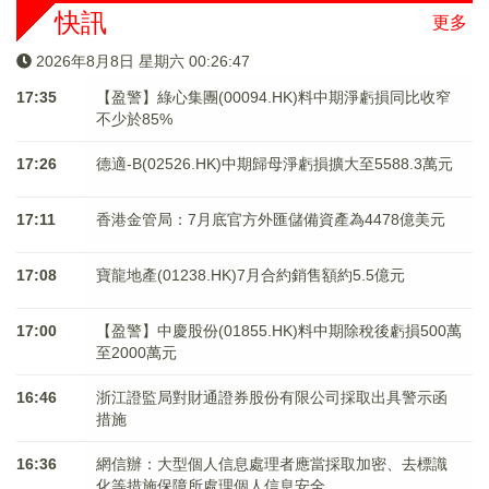
快訊
更多
2026年8月8日 星期六 00:26:47
17:35
【盈警】綠心集團(00094.HK)料中期淨虧損同比收窄
不少於85%
17:26
德適-B(02526.HK)中期歸母淨虧損擴大至5588.3萬元
17:11
香港金管局：7月底官方外匯儲備資產為4478億美元
17:08
寶龍地產(01238.HK)7月合約銷售額約5.5億元
17:00
【盈警】中慶股份(01855.HK)料中期除稅後虧損500萬
至2000萬元
16:46
浙江證監局對財通證券股份有限公司採取出具警示函
措施
16:36
網信辦：大型個人信息處理者應當採取加密、去標識
化等措施保障所處理個人信息安全