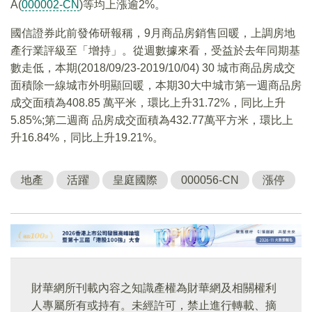
A(
000002-CN
)等均上漲逾2%。
國信證券此前發佈研報稱，9月商品房銷售回暖，上調房地
產行業評級至「增持」。從週數據來看，受益於去年同期基
數走低，本期(2018/09/23-2019/10/04) 30 城市商品房成交
面積除一線城市外明顯回暖，本期30大中城市第一週商品房
成交面積為408.85 萬平米，環比上升31.72%，同比上升
5.85%;第二週商 品房成交面積為432.77萬平方米，環比上
升16.84%，同比上升19.21%。
地產
活躍
皇庭國際
000056-CN
漲停
財華網所刊載內容之知識產權為財華網及相關權利
人專屬所有或持有。未經許可，禁止進行轉載、摘