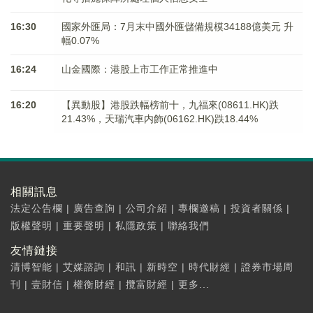
16:30
國家外匯局：7月末中國外匯儲備規模34188億美元 升
幅0.07%
16:24
山金國際：港股上市工作正常推進中
16:20
【異動股】港股跌幅榜前十，九福來(08611.HK)跌
21.43%，天瑞汽車内飾(06162.HK)跌18.44%
相關訊息
法定公告欄
|
廣告查詢
|
公司介紹
|
專欄邀稿
|
投資者關係
|
版權聲明
|
重要聲明
|
私隱政策
|
聯絡我們
友情鏈接
清博智能
|
艾媒諮詢
|
和訊
|
新時空
|
時代財經
|
證券市場周
刊
|
壹財信
|
權衡財經
|
攬富財經
|
更多...