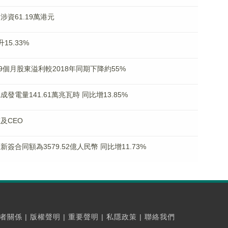
 涉資61.19萬港元
15.33%
)首9個月股東溢利較2018年同期下降約55%
成發電量141.61萬兆瓦時 同比增13.85%
董及CEO
新簽合同額為3579.52億人民幣 同比增11.73%
者關係
|
版權聲明
|
重要聲明
|
私隱政策
|
聯絡我們