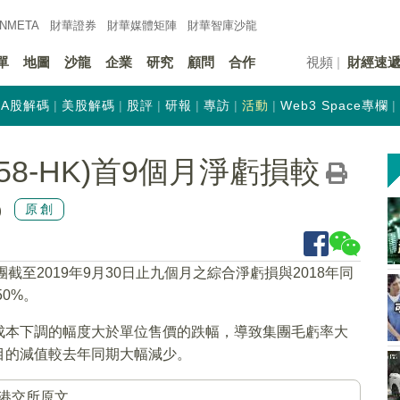
INMETA
財華證券
財華
媒體矩陣
財華
智庫沙龍
單
地圖
沙龍
企業
研究
顧問
合作
視頻
財經速
A股解碼
美股解碼
股評
研報
專訪
活動
Web3 Space專欄
58-HK)首9個月淨虧損較
%
原創
團截至2019年9月30日止九個月之綜合淨虧損與2018年同
0%。
成本下調的幅度大於單位售價的跌幅，導致集團毛虧率大
目的減值較去年同期大幅減少。
港交所原文