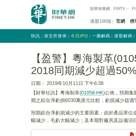
財華智庫網
FINTV
F
港股100強
官網
榜
快訊
港交所發佈
今日IPO
一圖解碼
港股解碼
【盈警】粵海製革(010
2018同期減少超過50
日期：
2019年10月11日 下午6:38
【財華社訊】粵海制革(
01058-HK
)公佈，預期集
期之綜合淨虧損6030萬港元比較，虧損減少超過5
預期綜合淨虧損減少的主要因素：由於產品單位
幅減少，毛虧大幅減少；及本期對廠房及設備項