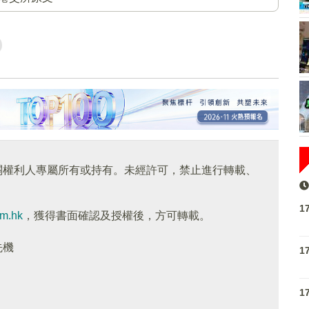
關權利人專屬所有或持有。未經許可，禁止進行轉載、
1
om.hk
，獲得書面確認及授權後，方可轉載。
先機
1
1