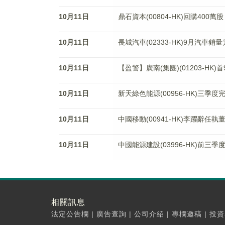
10月11日
鼎石資本(00804-HK)回購400萬股
10月11日
長城汽車(02333-HK)9月汽車銷量升
10月11日
【盈警】廣南(集團)(01203-HK
10月11日
新天綠色能源(00956-HK)三季度完
10月11日
中國移動(00941-HK)李躍辭任執
10月11日
中國能源建設(03996-HK)前三季度
相關訊息
法定公告欄
|
廣告查詢
|
公司介紹
|
專欄邀稿
|
投資