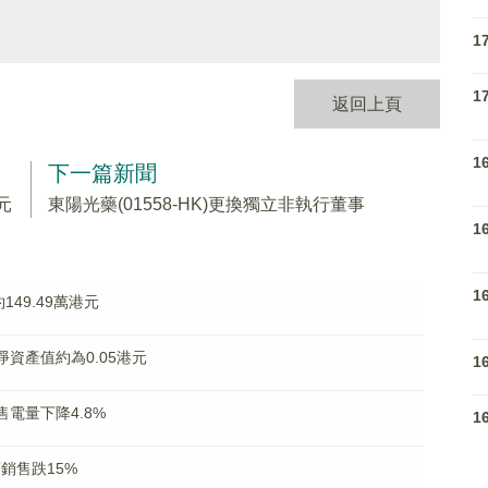
1
1
返回上頁
1
下一篇新聞
港元
東陽光藥(01558-HK)更換獨立非執行董事
1
1
約149.49萬港元
底淨資產值約為0.05港元
1
計售電量下降4.8%
1
店銷售跌15%