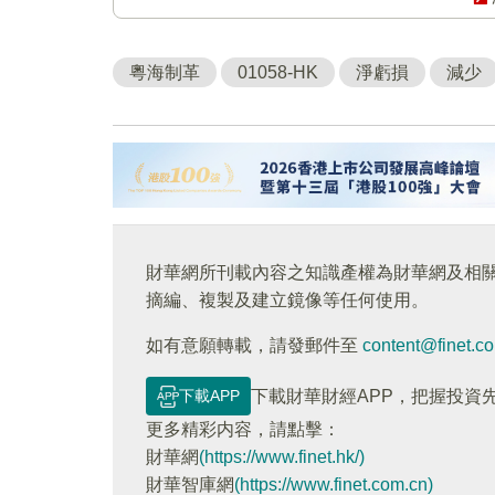
粵海制革
01058-HK
淨虧損
減少
財華網所刊載內容之知識產權為財華網及相
摘編、複製及建立鏡像等任何使用。
如有意願轉載，請發郵件至
content@finet.c
下載APP
下載財華財經APP，把握投資
更多精彩内容，請點擊：
財華網
(https://www.finet.hk/)
財華智庫網
(https://www.finet.com.cn)