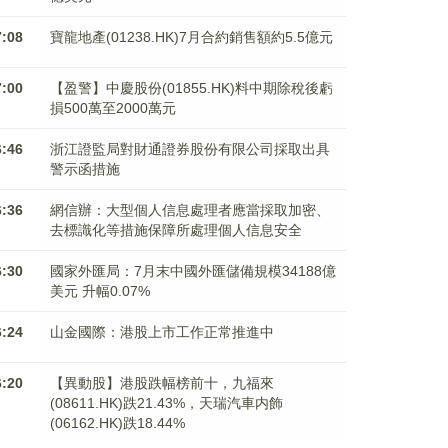
7:08
寶龍地產(01238.HK)7月合約銷售額約5.5億元
7:00
【盈警】中慶股份(01855.HK)料中期除稅後虧
損500萬至2000萬元
6:46
浙江證監局對財通證券股份有限公司採取出具
警示函措施
6:36
網信辦：大型個人信息處理者應當採取加密、
去標識化等措施保障所處理個人信息安全
6:30
國家外匯局：7月末中國外匯儲備規模34188億
美元 升幅0.07%
6:24
山金國際：港股上市工作正常推進中
6:20
【異動股】港股跌幅榜前十，九福來
(08611.HK)跌21.43%，天瑞汽車内飾
(06162.HK)跌18.44%