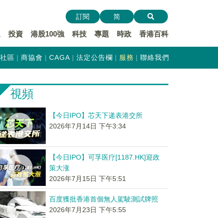
訂閱
简
遞
投資
港股100強
科技
專題
時政
香港百科
社區
商協會
CAGA
法定公告欄
服務
聯絡我們
視頻
【今日IPO】芯天下递表港交所
2026年7月14日 下午3:34
【今日IPO】可孚医疗[1187.HK]迎政
策大涨
2026年7月15日 下午5:51
百度獲批香港首個無人駕駛測試牌照
2026年7月23日 下午5:55