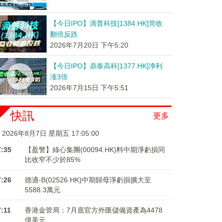
【今日IPO】滴普科技[1384.HK]营收
翻倍反跌
2026年7月20日 下午5:20
【今日IPO】鼎泰高科[1377.HK]净利
涨3倍
2026年7月15日 下午5:51
快訊
更多
2026年8月7日 星期五 17:05:01
7:35
【盈警】綠心集團(00094.HK)料中期淨虧損同
比收窄不少於85%
7:26
德適-B(02526.HK)中期歸母淨虧損擴大至
5588.3萬元
7:11
香港金管局：7月底官方外匯儲備資產為4478
億美元