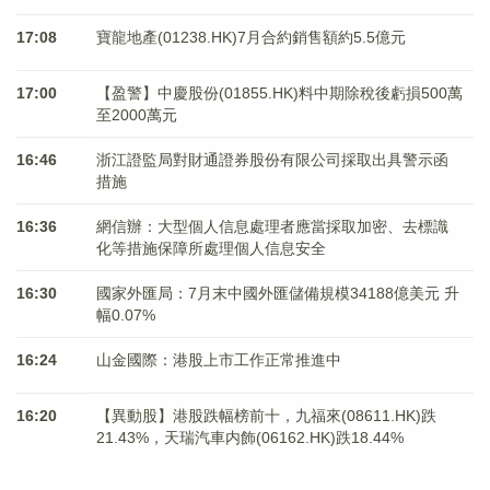
17:08
寶龍地產(01238.HK)7月合約銷售額約5.5億元
17:00
【盈警】中慶股份(01855.HK)料中期除稅後虧損500萬
至2000萬元
16:46
浙江證監局對財通證券股份有限公司採取出具警示函
措施
16:36
網信辦：大型個人信息處理者應當採取加密、去標識
化等措施保障所處理個人信息安全
16:30
國家外匯局：7月末中國外匯儲備規模34188億美元 升
幅0.07%
16:24
山金國際：港股上市工作正常推進中
16:20
【異動股】港股跌幅榜前十，九福來(08611.HK)跌
21.43%，天瑞汽車内飾(06162.HK)跌18.44%