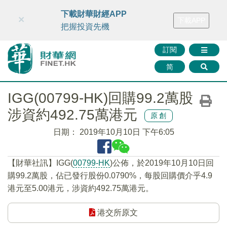
財華智庫網
FINTV
FINMETA
財華證券
媒體矩陣
下載財華財經APP
×
下載APP
智庫沙龍
聯絡我們
把握投資先機
訂閱
简
IGG(00799-HK)回購99.2萬股
涉資約492.75萬港元
原創
日期：
2019年10月10日 下午6:05
【財華社訊】IGG(
00799-HK
)公佈，於2019年10月10日回
購99.2萬股，佔已發行股份0.0790%，每股回購價介乎4.9
港元至5.00港元，涉資約492.75萬港元。
港交所原文