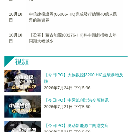
10月10
中信建投證券(06066-HK)完成發行總額40億人民
日
幣的融資券
10月10
【盈喜】蒙古能源(00276-HK)料中期虧損較去年
日
同期大幅減少
視頻
【今日IPO】大族数控[3200.HK]业绩暴增反
跌
2026年7月24日 下午5:36
【今日IPO】中际旭创过港交所聆讯
2026年7月21日 下午5:50
【今日IPO】奥动新能源二闯港交所