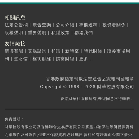
相關訊息
法定公告欄
|
廣告查詢
|
公司介紹
|
專欄邀稿
|
投資者關係
|
版權聲明
|
重要聲明
|
私隱政策
|
聯絡我們
友情鏈接
清博智能
|
艾媒諮詢
|
和訊
|
新時空
|
時代財經
|
證券市場周
刊
|
壹財信
|
權衡財經
|
攬富財經
|
更多...
香港政府指定刊載法定通告之憲報刊登報章
Copyright © 1998 - 2026 財華控股有限公司
香港財華社版權所有,未經同意不得轉載。
免責聲明：
財華控股有限公司及香港聯合交易所有限公司將盡力確保彼等所提供資料
之準確性及可靠性,但並不保證資料絕對無誤,資料如有錯漏而令閣下蒙受