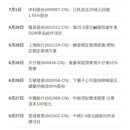
7月1日
伊利股份(600887-CN)：已耗資近29億元回購
1.55%股份
6月28日
隆基股份(601012-CN)：擬25.5億元鹹陽投建年產
5GW單晶組件項目
6月28日
上海銀行(601229-CN)：觸發穩定股價措施 將制
定穩定股價方案
6月28日
片仔癀(600436-CN)：擬參與競買華潤片仔癀51%
股權
6月28日
五礦發展(600058-CN)：下屬子公司擬掛牌轉讓五
礦蘭州物流80%股份
6月27日
中國銀行(601988-CN)：中銀理財獲准開業 注冊
資本100億元
6月27日
晉億實業(601002-CN)：中標2.3億元鐵路扣件采
購項目