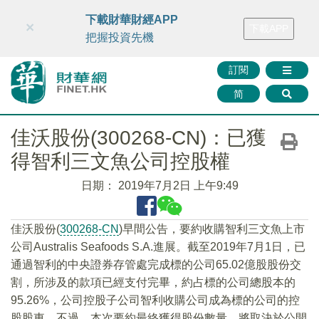
財華智庫網
FINTV
FINMETA
財華證券
媒體矩陣
下載財華財經APP
×
下載APP
智庫沙龍
聯絡我們
把握投資先機
訂閱
简
佳沃股份(300268-CN)：已獲
得智利三文魚公司控股權
日期：
2019年7月2日 上午9:49
佳沃股份(
300268-CN
)早間公告，要約收購智利三文魚上市
公司Australis Seafoods S.A.進展。截至2019年7月1日，已
通過智利的中央證券存管處完成標的公司65.02億股股份交
割，所涉及的款項已經支付完畢，約占標的公司總股本的
95.26%，公司控股子公司智利收購公司成為標的公司的控
股股東。不過，本次要約最終獲得股份數量，將取決於公開