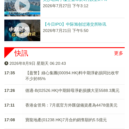
2026年7月27日 下午3:12
【今日IPO】中际旭创过港交所聆讯
2026年7月21日 下午5:50
快訊
更多
2026年8月9日 星期天 06:20:43
17:35
【盈警】綠心集團(00094.HK)料中期淨虧損同比收窄
不少於85%
17:26
德適-B(02526.HK)中期歸母淨虧損擴大至5588.3萬元
17:11
香港金管局：7月底官方外匯儲備資產為4478億美元
17:08
寶龍地產(01238.HK)7月合約銷售額約5.5億元