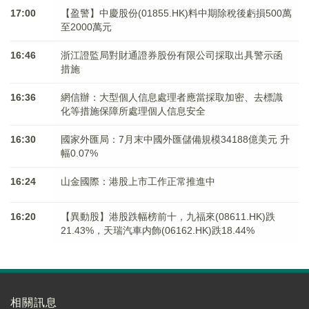
17:00
【盈警】中慶股份(01855.HK)料中期除稅後虧損500萬
至2000萬元
16:46
浙江證監局對財通證券股份有限公司採取出具警示函
措施
16:36
網信辦：大型個人信息處理者應當採取加密、去標識
化等措施保障所處理個人信息安全
16:30
國家外匯局：7月末中國外匯儲備規模34188億美元 升
幅0.07%
16:24
山金國際：港股上市工作正常推進中
16:20
【異動股】港股跌幅榜前十，九福來(08611.HK)跌
21.43%，天瑞汽車内飾(06162.HK)跌18.44%
相關訊息