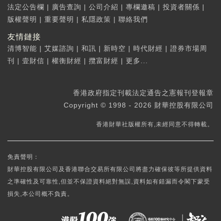
法定公告欄
|
廣告查詢
|
公司介紹
|
專欄邀稿
|
投資者關係
|
版權聲明
|
重要聲明
|
私隱政策
|
聯絡我們
友情鏈接
清博智能
|
艾媒諮詢
|
和訊
|
新時空
|
時代財經
|
證券市場周
刊
|
壹財信
|
權衡財經
|
攬富財經
|
更多...
香港政府指定刊載法定通告之憲報刊登報章
Copyright © 1998 - 2026 財華控股有限公司
香港財華社版權所有,未經同意不得轉載。
免責聲明：
財華控股有限公司及香港聯合交易所有限公司將盡力確保彼等所提供資料
之準確性及可靠性,但並不保證資料絕對無誤,資料如有錯漏而令閣下蒙受
損失,本公司概不負責。