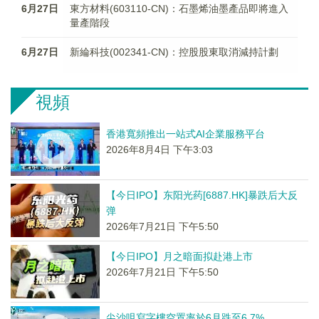
6月27日
東方材料(603110-CN)：石墨烯油墨產品即將進入
量產階段
6月27日
新綸科技(002341-CN)：控股股東取消減持計劃
視頻
香港寬頻推出一站式AI企業服務平台
2026年8月4日 下午3:03
【今日IPO】东阳光药[6887.HK]暴跌后大反
弹
2026年7月21日 下午5:50
【今日IPO】月之暗面拟赴港上市
2026年7月21日 下午5:50
尖沙咀寫字樓空置率於6月跌至6.7%