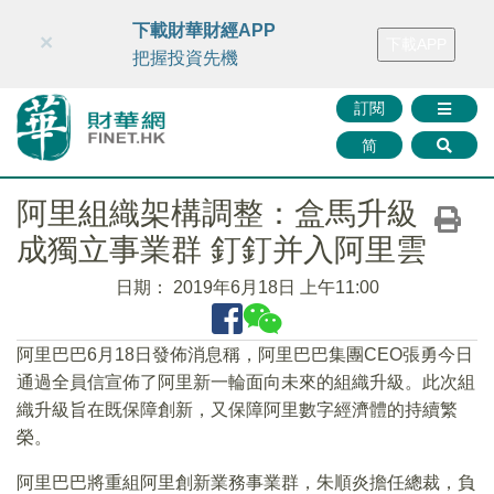
財華智庫網
FINTV
FINMETA
財華證券
媒體矩陣
下載財華財經APP
×
下載APP
智庫沙龍
聯絡我們
把握投資先機
訂閱
简
阿里組織架構調整：盒馬升級
成獨立事業群 釘釘并入阿里雲
日期：
2019年6月18日 上午11:00
阿里巴巴6月18日發佈消息稱，阿里巴巴集團CEO張勇今日
通過全員信宣佈了阿里新一輪面向未來的組織升級。此次組
織升級旨在既保障創新，又保障阿里數字經濟體的持續繁
榮。
阿里巴巴將重組阿里創新業務事業群，朱順炎擔任總裁，負