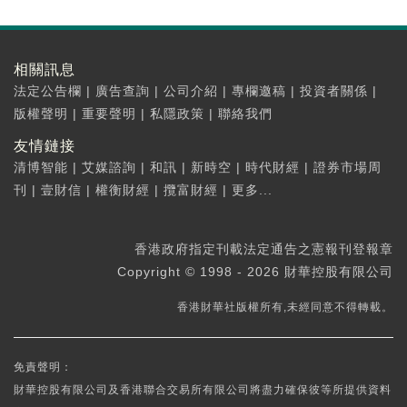
相關訊息
法定公告欄
|
廣告查詢
|
公司介紹
|
專欄邀稿
|
投資者關係
|
版權聲明
|
重要聲明
|
私隱政策
|
聯絡我們
友情鏈接
清博智能
|
艾媒諮詢
|
和訊
|
新時空
|
時代財經
|
證券市場周
刊
|
壹財信
|
權衡財經
|
攬富財經
|
更多...
香港政府指定刊載法定通告之憲報刊登報章
Copyright © 1998 - 2026 財華控股有限公司
香港財華社版權所有,未經同意不得轉載。
免責聲明：
財華控股有限公司及香港聯合交易所有限公司將盡力確保彼等所提供資料