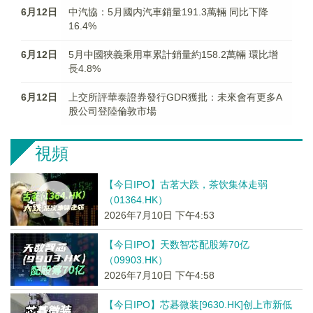
6月12日
中汽協：5月國内汽車銷量191.3萬輛 同比下降
16.4%
6月12日
5月中國狹義乘用車累計銷量約158.2萬輛 環比增
長4.8%
6月12日
上交所評華泰證券發行GDR獲批：未來會有更多A
股公司登陸倫敦市場
視頻
【今日IPO】古茗大跌，茶饮集体走弱
（01364.HK）
2026年7月10日 下午4:53
【今日IPO】天数智芯配股筹70亿
（09903.HK）
2026年7月10日 下午4:58
【今日IPO】芯碁微装[9630.HK]创上市新低