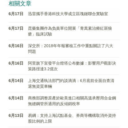
相關文章
6月17日
迅雷攜手香港科技大學成立區塊鏈聯合實驗室
6月17日
昆藥集團作為負責單位開展「青蒿素治療紅斑狼
瘡」臨床試驗
6月16日
深交所：2018年年報審核工作中重點關註了六大
問題
6月16日
阿里旗下宣發平台燈塔公布數據：影響用戶觀影決
策路徑達3.2億次
6月14日
上海交通執法部門約談滴滴：6月底前全面自查清
退無資質車輛
6月14日
商務部調整原產於歐美進口相關高溫承壓用合金鋼
無縫鋼管所適用的反傾銷稅率
6月13日
易綱：支持上海試點基金、券商等機構取消外資持
股比例的上限