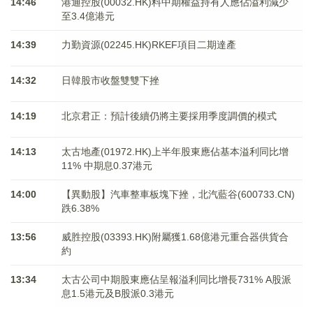
14:46
港通控股(00032.HK)料中期權益持有人應佔溢利減少
至3.4億港元
14:39
力勤資源(02245.HK)RKEF項目二期達產
14:32
日韓股市收盤雙雙下挫
14:19
北京君正：預計後續仍將主要採用季度調價的模式
14:13
太古地產(01972.HK)上半年股東應佔基本溢利同比增
11% 中期息0.37港元
14:00
【異動股】汽車整車板塊下挫，北汽藍谷(600733.CN)
跌6.38%
13:56
威胜控股(03393.HK)附屬獲1.68億港元重合器供貨合
約
13:34
太古公司中期股東應佔呈報溢利同比增長731% A股派
息1.5港元及B股派0.3港元