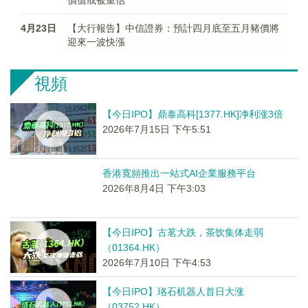
價值或被重估
4月23日
【大行報告】中信證券：預計四月底至五月豬價將
迎來一波快漲
視頻
【今日IPO】鼎泰高科[1377.HK]净利涨3倍
2026年7月15日 下午5:51
香港寬頻推出一站式AI企業服務平台
2026年8月4日 下午3:03
【今日IPO】古茗大跌，茶饮集体走弱
（01364.HK）
2026年7月10日 下午4:53
【今日IPO】珞石机器人首日大涨
（03752.HK）