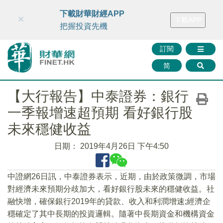
財華智庫網
FINTV
FINMETA
財華證券
媒體矩陣
下載財華財經APP
×
下載APP
智庫沙龍
聯絡我們
把握投資先機
訂閱
简
【大行報告】中泰證券：銀行
一季報增速超預期 看好銀行股
未來穩健收益
日期：
2019年4月26日 下午4:50
中證網26日訊，中泰證券表示，近期，由於政策微調，市場
對經濟未來預期分歧加大，看好銀行股未來的穩健收益。社
融快增，確保銀行2019年的貸款、收入和利潤增速;經濟企
穩確定了其中長期的投資邏輯。隨著中長期資金和機構資金