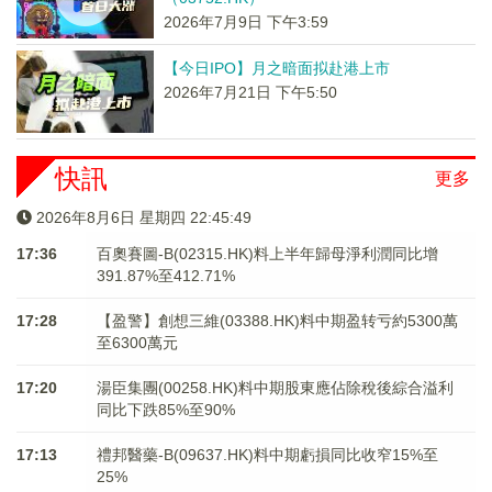
2026年7月9日 下午3:59
【今日IPO】月之暗面拟赴港上市
2026年7月21日 下午5:50
快訊
更多
2026年8月6日 星期四 22:45:49
17:36
百奧賽圖-B(02315.HK)料上半年歸母淨利潤同比增
391.87%至412.71%
17:28
【盈警】創想三維(03388.HK)料中期盈转亏約5300萬
至6300萬元
17:20
湯臣集團(00258.HK)料中期股東應佔除稅後綜合溢利
同比下跌85%至90%
17:13
禮邦醫藥-B(09637.HK)料中期虧損同比收窄15%至
25%