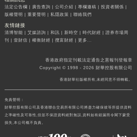
法定公告欄
|
廣告查詢
|
公司介紹
|
專欄邀稿
|
投資者關係
|
版權聲明
|
重要聲明
|
私隱政策
|
聯絡我們
友情鏈接
清博智能
|
艾媒諮詢
|
和訊
|
新時空
|
時代財經
|
證券市場周
刊
|
壹財信
|
權衡財經
|
攬富財經
|
更多...
香港政府指定刊載法定通告之憲報刊登報章
Copyright © 1998 - 2026 財華控股有限公司
香港財華社版權所有,未經同意不得轉載。
免責聲明：
財華控股有限公司及香港聯合交易所有限公司將盡力確保彼等所提供資料
之準確性及可靠性,但並不保證資料絕對無誤,資料如有錯漏而令閣下蒙受
損失,本公司概不負責。