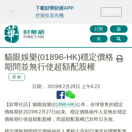
財華智庫網
FINTV
FINMETA
財華證券
媒體矩陣
下載財華財經APP
×
下載APP
智庫沙龍
聯絡我們
把握投資先機
訂閱
简
貓眼娛樂(01896-HK)穩定價格
期間並無行使超額配股權
原創
日期：
2019年2月28日 上午6:23
【財華社訊】貓眼娛樂(
01896-HK
)公布，全球發售的穩定
價格期於2019年2月27日結束。穩定價格操作人並無於穩定
價格期行使超額配股權，而超額配股權已於昨日失效。
穩定價格期間穩定價格操作人摩根士丹利亞洲等於國際配售