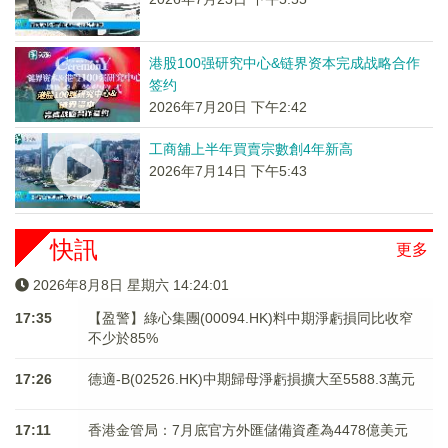
港股100强研究中心&链界资本完成战略合作
签约
2026年7月20日 下午2:42
工商舖上半年買賣宗數創4年新高
2026年7月14日 下午5:43
快訊
更多
2026年8月8日 星期六 14:24:01
17:35
【盈警】綠心集團(00094.HK)料中期淨虧損同比收窄
不少於85%
17:26
德適-B(02526.HK)中期歸母淨虧損擴大至5588.3萬元
17:11
香港金管局：7月底官方外匯儲備資產為4478億美元