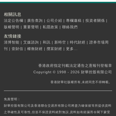
相關訊息
法定公告欄
|
廣告查詢
|
公司介紹
|
專欄邀稿
|
投資者關係
|
版權聲明
|
重要聲明
|
私隱政策
|
聯絡我們
友情鏈接
清博智能
|
艾媒諮詢
|
和訊
|
新時空
|
時代財經
|
證券市場周
刊
|
壹財信
|
權衡財經
|
攬富財經
|
更多...
香港政府指定刊載法定通告之憲報刊登報章
Copyright © 1998 - 2026 財華控股有限公司
香港財華社版權所有,未經同意不得轉載。
免責聲明：
財華控股有限公司及香港聯合交易所有限公司將盡力確保彼等所提供資料
之準確性及可靠性,但並不保證資料絕對無誤,資料如有錯漏而令閣下蒙受