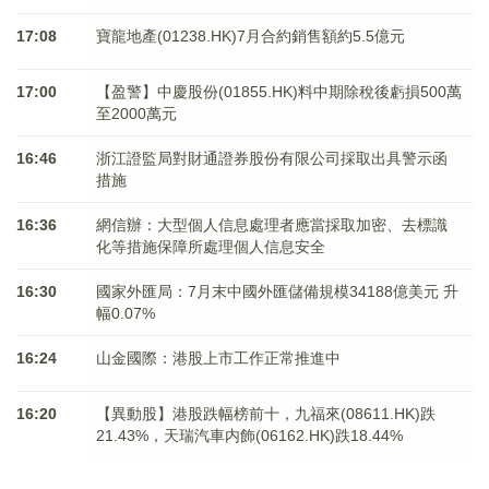
17:08
寶龍地產(01238.HK)7月合約銷售額約5.5億元
17:00
【盈警】中慶股份(01855.HK)料中期除稅後虧損500萬
至2000萬元
16:46
浙江證監局對財通證券股份有限公司採取出具警示函
措施
16:36
網信辦：大型個人信息處理者應當採取加密、去標識
化等措施保障所處理個人信息安全
16:30
國家外匯局：7月末中國外匯儲備規模34188億美元 升
幅0.07%
16:24
山金國際：港股上市工作正常推進中
16:20
【異動股】港股跌幅榜前十，九福來(08611.HK)跌
21.43%，天瑞汽車内飾(06162.HK)跌18.44%