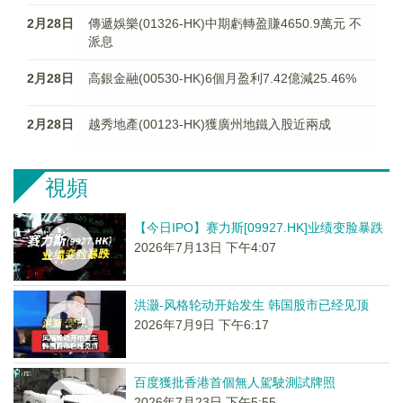
2月28日
傳遞娛樂(01326-HK)中期虧轉盈賺4650.9萬元 不
派息
2月28日
高銀金融(00530-HK)6個月盈利7.42億減25.46%
2月28日
越秀地產(00123-HK)獲廣州地鐵入股近兩成
視頻
【今日IPO】赛力斯[09927.HK]业绩变脸暴跌
2026年7月13日 下午4:07
洪灏-风格轮动开始发生 韩国股市已经见顶
2026年7月9日 下午6:17
百度獲批香港首個無人駕駛測試牌照
2026年7月23日 下午5:55