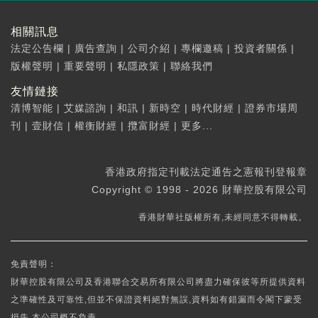
相關訊息
法定公告欄
|
廣告查詢
|
公司介紹
|
專欄邀稿
|
投資者關係
|
版權聲明
|
重要聲明
|
私隱政策
|
聯絡我們
友情鏈接
清博智能
|
艾媒諮詢
|
和訊
|
新時空
|
時代財經
|
證券市場周
刊
|
壹財信
|
權衡財經
|
攬富財經
|
更多...
香港政府指定刊載法定通告之憲報刊登報章
Copyright © 1998 - 2026 財華控股有限公司
香港財華社版權所有,未經同意不得轉載。
免責聲明：
財華控股有限公司及香港聯合交易所有限公司將盡力確保彼等所提供資料
之準確性及可靠性,但並不保證資料絕對無誤,資料如有錯漏而令閣下蒙受
損失,本公司概不負責。