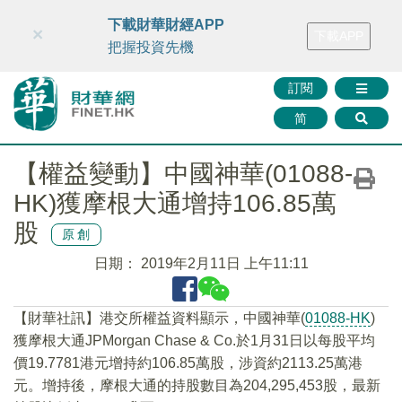
財華智庫網
FINTV
FINMETA
財華證券
媒體矩陣
下載財華財經APP
×
下載APP
智庫沙龍
聯絡我們
把握投資先機
訂閱
简
【權益變動】中國神華(01088-
HK)獲摩根大通增持106.85萬
股
原創
日期：
2019年2月11日 上午11:11
【財華社訊】港交所權益資料顯示，中國神華(
01088-HK
)
獲摩根大通JPMorgan Chase & Co.於1月31日以每股平均
價19.7781港元增持約106.85萬股，涉資約2113.25萬港
元。增持後，摩根大通的持股數目為204,295,453股，最新