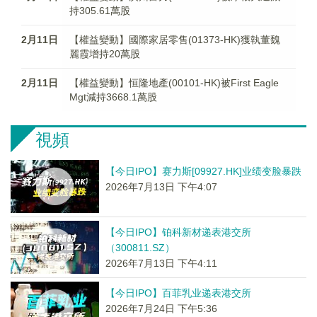
持305.61萬股
2月11日
【權益變動】國際家居零售(01373-HK)獲執董魏
麗霞增持20萬股
2月11日
【權益變動】恒隆地產(00101-HK)被First Eagle
Mgt減持3668.1萬股
視頻
【今日IPO】赛力斯[09927.HK]业绩变脸暴跌
2026年7月13日 下午4:07
【今日IPO】铂科新材递表港交所
（300811.SZ）
2026年7月13日 下午4:11
【今日IPO】百菲乳业递表港交所
2026年7月24日 下午5:36