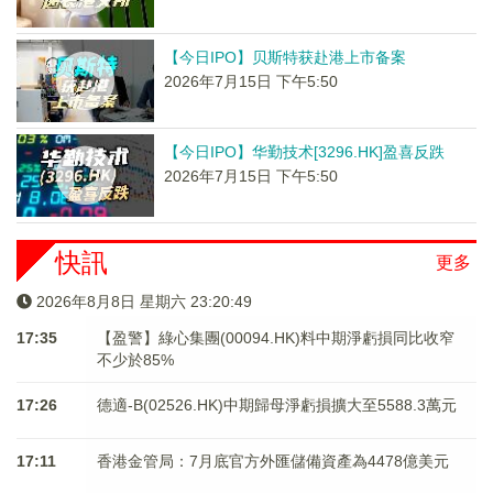
【今日IPO】贝斯特获赴港上市备案
2026年7月15日 下午5:50
【今日IPO】华勤技术[3296.HK]盈喜反跌
2026年7月15日 下午5:50
快訊
更多
2026年8月8日 星期六 23:20:49
17:35
【盈警】綠心集團(00094.HK)料中期淨虧損同比收窄
不少於85%
17:26
德適-B(02526.HK)中期歸母淨虧損擴大至5588.3萬元
17:11
香港金管局：7月底官方外匯儲備資產為4478億美元