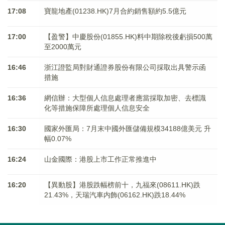
17:08
寶龍地產(01238.HK)7月合約銷售額約5.5億元
17:00
【盈警】中慶股份(01855.HK)料中期除稅後虧損500萬
至2000萬元
16:46
浙江證監局對財通證券股份有限公司採取出具警示函
措施
16:36
網信辦：大型個人信息處理者應當採取加密、去標識
化等措施保障所處理個人信息安全
16:30
國家外匯局：7月末中國外匯儲備規模34188億美元 升
幅0.07%
16:24
山金國際：港股上市工作正常推進中
16:20
【異動股】港股跌幅榜前十，九福來(08611.HK)跌
21.43%，天瑞汽車内飾(06162.HK)跌18.44%