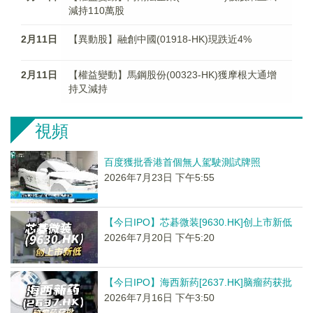
減持110萬股
2月11日
【異動股】融創中國(01918-HK)現跌近4%
2月11日
【權益變動】馬鋼股份(00323-HK)獲摩根大通增
持又減持
視頻
百度獲批香港首個無人駕駛測試牌照
2026年7月23日 下午5:55
【今日IPO】芯碁微装[9630.HK]创上市新低
2026年7月20日 下午5:20
【今日IPO】海西新药[2637.HK]脑瘤药获批
2026年7月16日 下午3:50