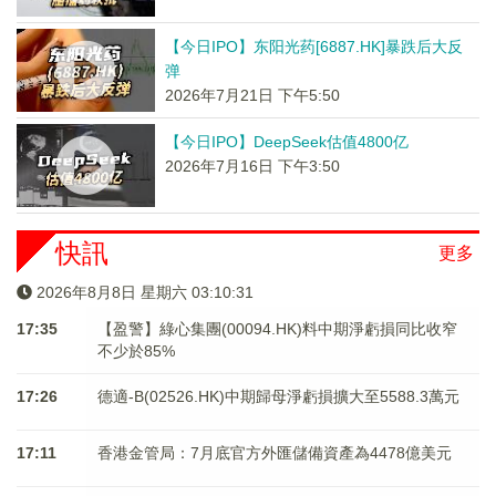
【今日IPO】东阳光药[6887.HK]暴跌后大反
弹
2026年7月21日 下午5:50
【今日IPO】DeepSeek估值4800亿
2026年7月16日 下午3:50
快訊
更多
2026年8月8日 星期六 03:10:31
17:35
【盈警】綠心集團(00094.HK)料中期淨虧損同比收窄
不少於85%
17:26
德適-B(02526.HK)中期歸母淨虧損擴大至5588.3萬元
17:11
香港金管局：7月底官方外匯儲備資產為4478億美元