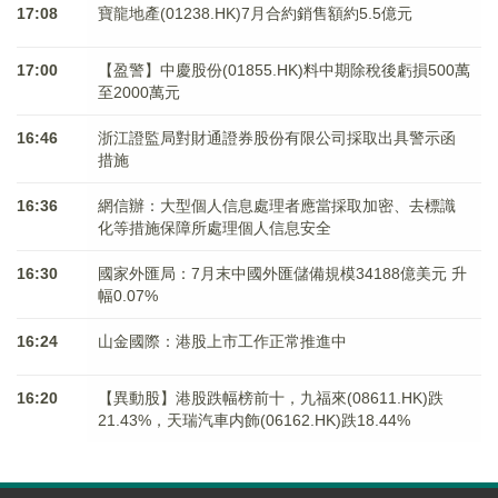
17:08
寶龍地產(01238.HK)7月合約銷售額約5.5億元
17:00
【盈警】中慶股份(01855.HK)料中期除稅後虧損500萬
至2000萬元
16:46
浙江證監局對財通證券股份有限公司採取出具警示函
措施
16:36
網信辦：大型個人信息處理者應當採取加密、去標識
化等措施保障所處理個人信息安全
16:30
國家外匯局：7月末中國外匯儲備規模34188億美元 升
幅0.07%
16:24
山金國際：港股上市工作正常推進中
16:20
【異動股】港股跌幅榜前十，九福來(08611.HK)跌
21.43%，天瑞汽車内飾(06162.HK)跌18.44%