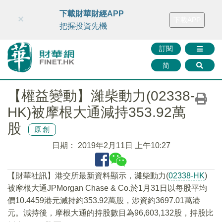
財華智庫網
FINTV
FINMETA
財華證券
媒體矩陣
下載財華財經APP
×
下載APP
智庫沙龍
聯絡我們
把握投資先機
訂閱
简
【權益變動】濰柴動力(02338-
HK)被摩根大通減持353.92萬
股
原創
日期：
2019年2月11日 上午10:27
【財華社訊】港交所最新資料顯示，濰柴動力(
02338-HK
)
被摩根大通JPMorgan Chase & Co.於1月31日以每股平均
價10.4459港元減持約353.92萬股，涉資約3697.01萬港
元。減持後，摩根大通的持股數目為96,603,132股，持股比