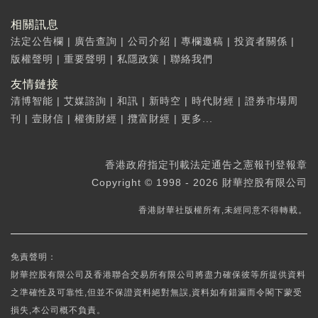
相關訊息
法定公告欄
|
廣告查詢
|
公司介紹
|
專欄邀稿
|
投資者關係
|
版權聲明
|
重要聲明
|
私隱政策
|
聯絡我們
友情鏈接
清博智能
|
艾媒諮詢
|
和訊
|
新時空
|
時代財經
|
證券市場周
刊
|
壹財信
|
權衡財經
|
攬富財經
|
更多...
香港政府指定刊載法定通告之憲報刊登報章
Copyright © 1998 - 2026 財華控股有限公司
香港財華社版權所有,未經同意不得轉載。
免責聲明：
財華控股有限公司及香港聯合交易所有限公司將盡力確保彼等所提供資料
之準確性及可靠性,但並不保證資料絕對無誤,資料如有錯漏而令閣下蒙受
損失,本公司概不負責。