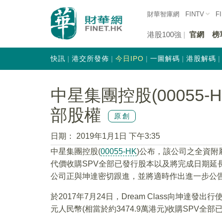
財華智庫網
FINTV
F
港股100強
官網
榜
快訊
港交所發佈
今日IPO
一圖解碼
港股解碼
中星集團控股(00055-
部股權
原創
日期：
2019年1月1日 下午3:35
中星集團控股(
00055-HK
)公布，該公司之全資附屬
代價收購SPV全部已發行股本以及將完成日期延長
公司正與坤達密切跟進，並將適時作出進一步公
於2017年7月24日，Dream Class向坤達
元人民幣(相當於約3474.9萬港元)收購SPV