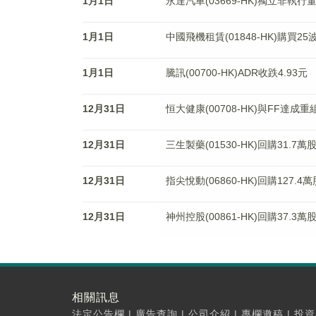
1月1日
永達汽車(03669-HK)獨立非執行
1月1日
中國飛機租賃(01848-HK)購買25
1月1日
騰訊(00700-HK)ADR收跌4.93元
12月31日
恒大健康(00708-HK)與FF達成
12月31日
三生製藥(01530-HK)回購31.7萬
12月31日
指尖悅動(06860-HK)回購127.4
12月31日
神州控股(00861-HK)回購37.3萬
相關訊息
法定公告欄
|
廣告查詢
|
公司介紹
|
專欄邀稿
|
投資