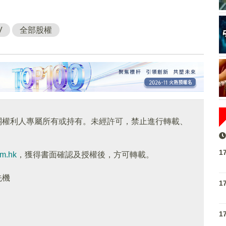
V
全部股權
關權利人專屬所有或持有。未經許可，禁止進行轉載、
1
om.hk
，獲得書面確認及授權後，方可轉載。
先機
1
1