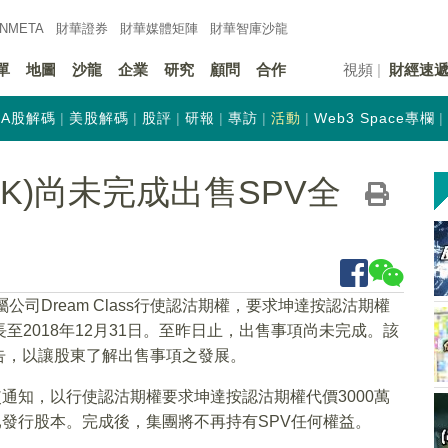
INMETA
財華證券
財華
媒體矩陣
財華
智庫沙龍
單
地圖
沙龍
企業
研究
顧問
合作
視頻
財經速
A股解碼
美股解碼
股評
研報
專訪
活動
Web3 Space專欄
HK)尚未完成出售SPV全
公司Dream Class行使認沽期權，要求坤達按認沽期權
至2018年12月31日。至昨日止，出售事項尚未完成。該
告，以讓股東了解出售事項之發展。
發出行使通知，以行使認沽期權要求坤達按認沽期權代價3000萬
全部已發行股本。完成後，集團將不再持有SPV任何權益。