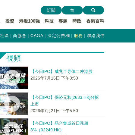
訂閱
简
遞
投資
港股100強
科技
專題
時政
香港百科
社區
商協會
CAGA
法定公告欄
服務
聯絡我們
視頻
【今日IPO】威兆半导体二冲港股
2026年7月16日 下午3:50
【今日IPO】保济元和[2633.HK]分拆
上市
2026年7月21日 下午5:50
【今日IPO】晶合集成首日涨超
8%（02249.HK）