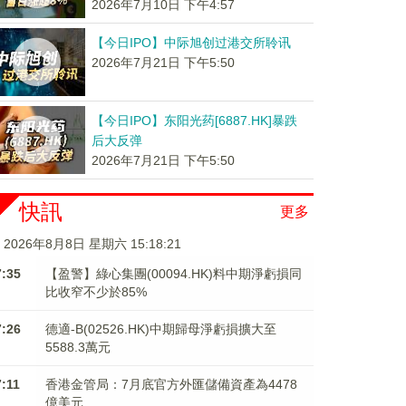
2026年7月10日 下午4:57
【今日IPO】中际旭创过港交所聆讯
2026年7月21日 下午5:50
【今日IPO】东阳光药[6887.HK]暴跌
后大反弹
2026年7月21日 下午5:50
快訊
更多
2026年8月8日 星期六 15:18:22
7:35
【盈警】綠心集團(00094.HK)料中期淨虧損同
比收窄不少於85%
7:26
德適-B(02526.HK)中期歸母淨虧損擴大至
5588.3萬元
7:11
香港金管局：7月底官方外匯儲備資產為4478
億美元