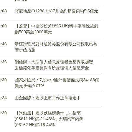
7:08
寶龍地產(01238.HK)7月合約銷售額約5.5億元
7:00
【盈警】中慶股份(01855.HK)料中期除稅後虧
損500萬至2000萬元
6:46
浙江證監局對財通證券股份有限公司採取出具
警示函措施
6:36
網信辦：大型個人信息處理者應當採取加密、
去標識化等措施保障所處理個人信息安全
6:30
國家外匯局：7月末中國外匯儲備規模34188億
美元 升幅0.07%
6:24
山金國際：港股上市工作正常推進中
6:20
【異動股】港股跌幅榜前十，九福來
(08611.HK)跌21.43%，天瑞汽車内飾
(06162.HK)跌18.44%