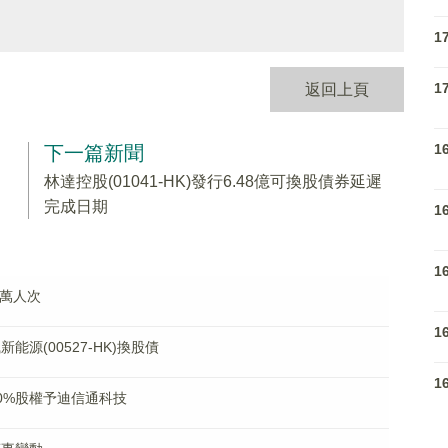
1
1
返回上頁
1
下一篇新聞
林達控股(01041-HK)發行6.48億可換股債券延遲
完成日期
1
1
4萬人次
1
新能源(00527-HK)換股債
1
通70%股權予迪信通科技