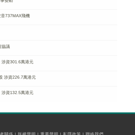
董事變動
波音737MAX飛機
重組協議
股 涉資301.6萬港元
萬股 涉資226.7萬港元
股 涉資132.5萬港元
者關係
|
版權聲明
|
重要聲明
|
私隱政策
|
聯絡我們