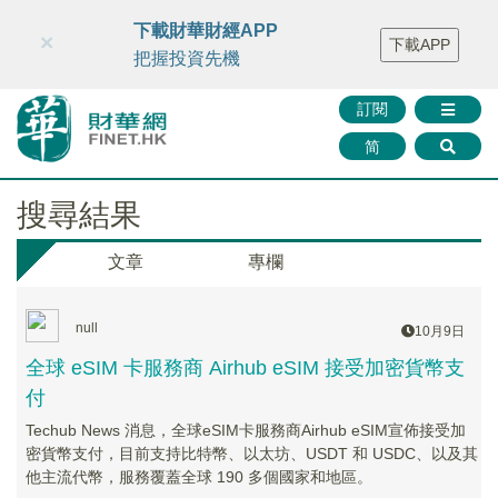
財華智庫網
FINTV
FINMETA
財華證券
媒體矩陣
下載財華財經APP
×
下載APP
智庫沙龍
聯絡我們
把握投資先機
訂閱
简
搜尋結果
文章
專欄
null
10月9日
全球 eSIM 卡服務商 Airhub eSIM 接受加密貨幣支
付
Techub News 消息，全球eSIM卡服務商Airhub eSIM宣佈接受加
密貨幣支付，目前支持比特幣、以太坊、USDT 和 USDC、以及其
他主流代幣，服務覆蓋全球 190 多個國家和地區。