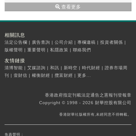
查看更多
相關訊息
法定公告欄
|
廣告查詢
|
公司介紹
|
專欄邀稿
|
投資者關係
|
版權聲明
|
重要聲明
|
私隱政策
|
聯絡我們
友情鏈接
清博智能
|
艾媒諮詢
|
和訊
|
新時空
|
時代財經
|
證券市場周
刊
|
壹財信
|
權衡財經
|
攬富財經
|
更多...
香港政府指定刊載法定通告之憲報刊登報章
Copyright © 1998 - 2026 財華控股有限公司
香港財華社版權所有,未經同意不得轉載。
免責聲明：