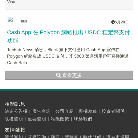
Visa...
null
5月28日
Cash App 在 Polygon 網絡推出 USDC 穩定幣支付
功能
Techub News 消息，Block 旗下支付應用 Cash App 宣佈在
Polygon 網絡集成 USDC 支付，其 5800 萬月活用戶可直接通過
Cash Bala...
查看更多
相關訊息
法定公告欄
|
廣告查詢
|
公司介紹
|
專欄邀稿
|
投資者關係
|
版權聲明
|
重要聲明
|
私隱政策
|
聯絡我們
友情鏈接
清博智能
|
艾媒諮詢
|
和訊
|
新時空
|
時代財經
|
證券市場周