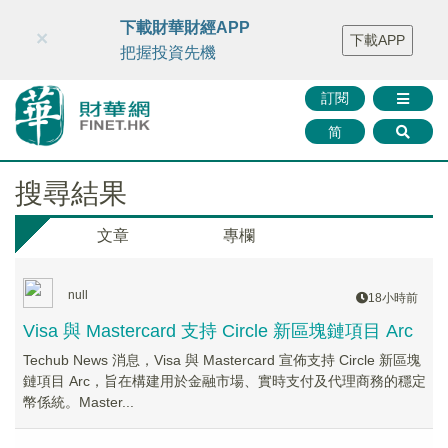
財華智庫網
FINTV
FINMETA
財華證券
媒體矩陣
下載財華財經APP
×
下載APP
智庫沙龍
聯絡我們
把握投資先機
訂閱
简
搜尋結果
文章
專欄
null
18小時前
Visa 與 Mastercard 支持 Circle 新區塊鏈項目 Arc
Techub News 消息，Visa 與 Mastercard 宣佈支持 Circle 新區塊
鏈項目 Arc，旨在構建用於金融市場、實時支付及代理商務的穩定
幣係統。Master...