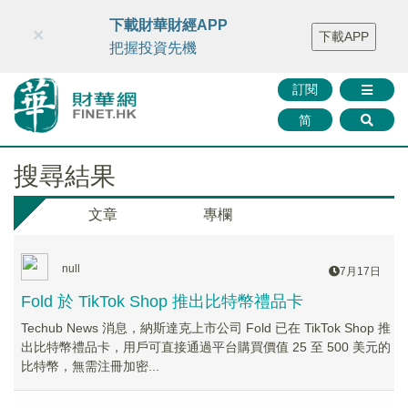
財華智庫網
FINTV
FINMETA
財華證券
媒體矩陣
下載財華財經APP
×
下載APP
智庫沙龍
聯絡我們
把握投資先機
訂閱
简
搜尋結果
文章
專欄
null
7月17日
Fold 於 TikTok Shop 推出比特幣禮品卡
Techub News 消息，納斯達克上市公司 Fold 已在 TikTok Shop 推
出比特幣禮品卡，用戶可直接通過平台購買價值 25 至 500 美元的
比特幣，無需注冊加密...