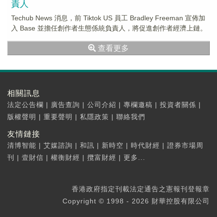
責人
Techub News 消息，前 Tiktok US 員工 Bradley Freeman 宣佈加
入 Base 並擔任創作者生態係統負責人，將促進創作者經濟上鏈。
查看更多
相關訊息
法定公告欄
|
廣告查詢
|
公司介紹
|
專欄邀稿
|
投資者關係
|
版權聲明
|
重要聲明
|
私隱政策
|
聯絡我們
友情鏈接
清博智能
|
艾媒諮詢
|
和訊
|
新時空
|
時代財經
|
證券市場周
刊
|
壹財信
|
權衡財經
|
攬富財經
|
更多...
香港政府指定刊載法定通告之憲報刊登報章
Copyright © 1998 - 2026 財華控股有限公司