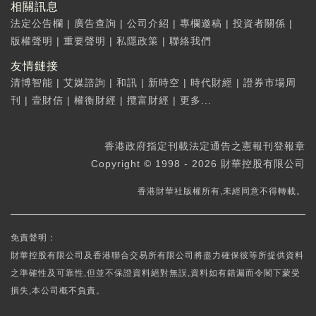
相關訊息
法定公告欄
|
廣告查詢
|
公司介紹
|
專欄邀稿
|
投資者關係
|
版權聲明
|
重要聲明
|
私隱政策
|
聯絡我們
友情鏈接
清博智能
|
艾媒諮詢
|
和訊
|
新時空
|
時代財經
|
證券市場周
刊
|
壹財信
|
權衡財經
|
攬富財經
|
更多...
香港政府指定刊載法定通告之憲報刊登報章
Copyright © 1998 - 2026 財華控股有限公司
香港財華社版權所有,未經同意不得轉載。
免責聲明：
財華控股有限公司及香港聯合交易所有限公司將盡力確保彼等所提供資料
之準確性及可靠性,但並不保證資料絕對無誤,資料如有錯漏而令閣下蒙受
損失,本公司概不負責。