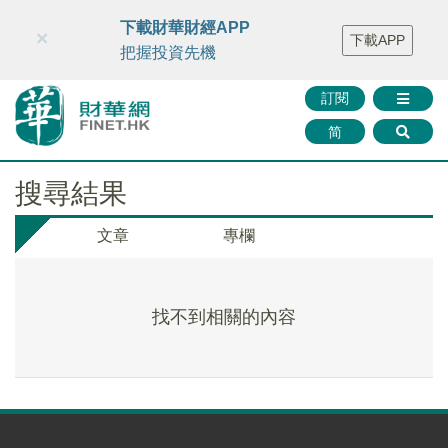
財華智庫網
FINTV
FINMETA
財華證券
媒體矩陣
下載財華財經APP
×
下載APP
智庫沙龍
聯絡我們
把握投資先機
訂閱
简
搜尋結果
文章
專欄
找不到相關的內容