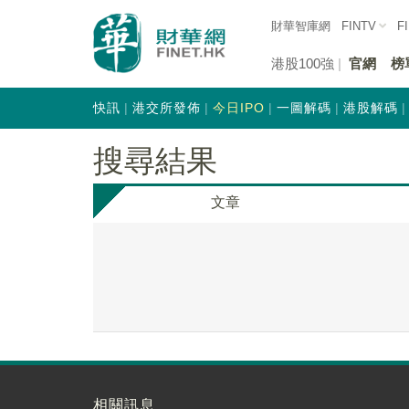
財華智庫網
FINTV
F
港股100強
官網
榜
快訊
港交所發佈
今日IPO
一圖解碼
港股解碼
搜尋結果
文章
相關訊息