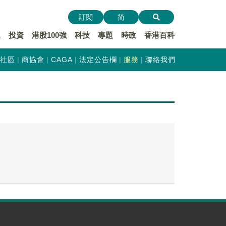
訂閱
简
遞
投資
港股100強
科技
專題
時政
香港百科
社區
商協會
CAGA
法定公告欄
服務
聯絡我們