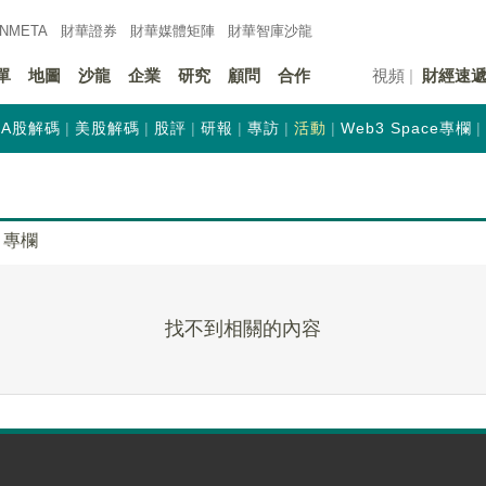
INMETA
財華證券
財華
媒體矩陣
財華
智庫沙龍
單
地圖
沙龍
企業
研究
顧問
合作
視頻
財經速
A股解碼
美股解碼
股評
研報
專訪
活動
Web3 Space專欄
專欄
找不到相關的內容