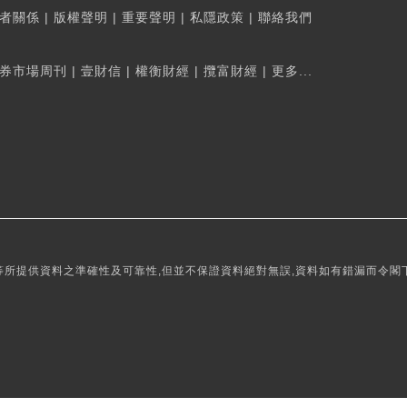
者關係
|
版權聲明
|
重要聲明
|
私隱政策
|
聯絡我們
券市場周刊
|
壹財信
|
權衡財經
|
攬富財經
|
更多...
所提供資料之準確性及可靠性,但並不保證資料絕對無誤,資料如有錯漏而令閣