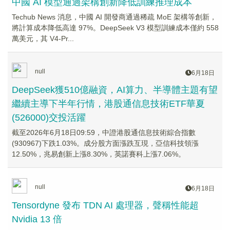
中國 AI 模型通過架構創新降低訓練推理成本
Techub News 消息，中國 AI 開發商通過稀疏 MoE 架構等創新，
將計算成本降低高達 97%。DeepSeek V3 模型訓練成本僅約 558
萬美元，其 V4-Pr...
null
6月18日
DeepSeek獲510億融資，AI算力、半導體主題有望
繼續主導下半年行情，港股通信息技術ETF華夏
(526000)交投活躍
截至2026年6月18日09:59，中證港股通信息技術綜合指數
(930967)下跌1.03%。成分股方面漲跌互現，亞信科技領漲
12.50%，兆易創新上漲8.30%，英諾賽科上漲7.06%。
null
6月18日
Tensordyne 發布 TDN AI 處理器，聲稱性能超
Nvidia 13 倍