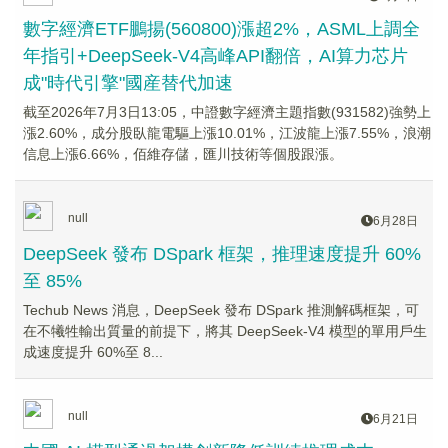
數字經濟ETF鵬揚(560800)漲超2%，ASML上調全
年指引+DeepSeek-V4高峰API翻倍，AI算力芯片
成"時代引擎"國産替代加速
截至2026年7月3日13:05，中證數字經濟主題指數(931582)強勢上
漲2.60%，成分股臥龍電驅上漲10.01%，江波龍上漲7.55%，浪潮
信息上漲6.66%，佰維存儲，匯川技術等個股跟漲。
null
6月28日
DeepSeek 發布 DSpark 框架，推理速度提升 60%
至 85%
Techub News 消息，DeepSeek 發布 DSpark 推測解碼框架，可
在不犧牲輸出質量的前提下，將其 DeepSeek-V4 模型的單用戶生
成速度提升 60%至 8...
null
6月21日