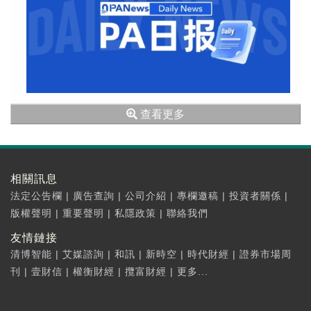
查看更多
相關訊息
法定公告欄
|
廣告查詢
|
公司介紹
|
專欄邀稿
|
投資者關係
|
版權聲明
|
重要聲明
|
私隱政策
|
聯絡我們
友情鏈接
清博智能
|
艾媒諮詢
|
和訊
|
新時空
|
時代財經
|
證券市場周
刊
|
壹財信
|
權衡財經
|
攬富財經
|
更多...