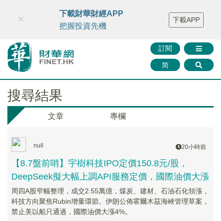
財華智庫網
FINTV
FINMETA
財華證券
媒體矩陣
下載財華財經APP
×
下載APP
智庫沙龍
聯絡我們
把握投資先機
訂閱
简
搜尋結果
文章
專欄
null
20小時前
【8.7盤前哨】宇樹科技IPO定價150.8元/股，
DeepSeek擬大幅上調API服務定價，國際油價大漲
周四A股窄幅整理，成交2.55萬億，煤炭、建材、石油石化領漲，
科技方向聚焦Rubin增量環節。伊朗公佈霍爾木茲海峽管理草案，
禁止美以船只通過，國際油價大漲4%。