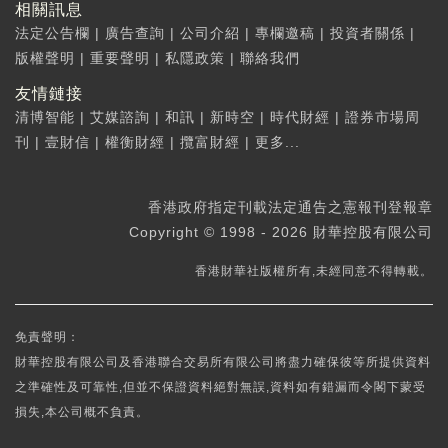
相關訊息
法定公告欄
|
廣告查詢
|
公司介紹
|
專欄邀稿
|
投資者關係
|
版權聲明
|
重要聲明
|
私隱政策
|
聯絡我們
友情鏈接
清博智能
|
艾媒諮詢
|
和訊
|
新時空
|
時代財經
|
證券市場周
刊
|
壹財信
|
權衡財經
|
攬富財經
|
更多...
香港政府指定刊載法定通告之憲報刊登報章
Copyright © 1998 - 2026 財華控股有限公司
香港財華社版權所有,未經同意不得轉載。
免責聲明：
財華控股有限公司及香港聯合交易所有限公司將盡力確保彼等所提供資料
之準確性及可靠性,但並不保證資料絕對無誤,資料如有錯漏而令閣下蒙受
損失,本公司概不負責。