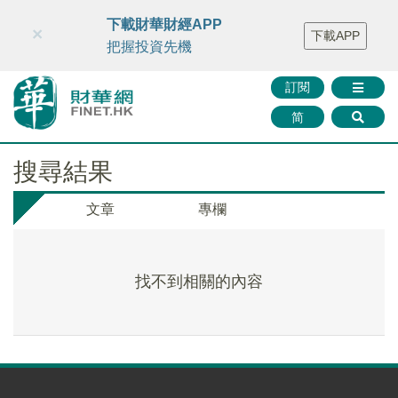
財華智庫網
FINTV
FINMETA
財華證券
媒體矩陣
下載財華財經APP
×
下載APP
智庫沙龍
聯絡我們
把握投資先機
訂閱
简
搜尋結果
文章
專欄
找不到相關的內容