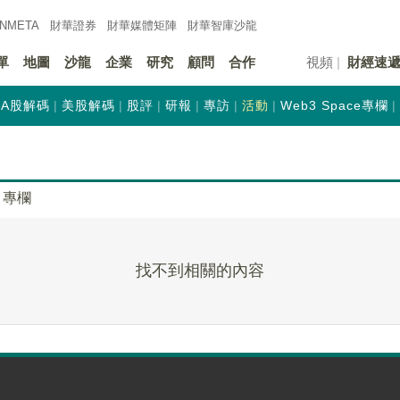
INMETA
財華證券
財華
媒體矩陣
財華
智庫沙龍
單
地圖
沙龍
企業
研究
顧問
合作
視頻
財經速
A股解碼
美股解碼
股評
研報
專訪
活動
Web3 Space專欄
專欄
找不到相關的內容