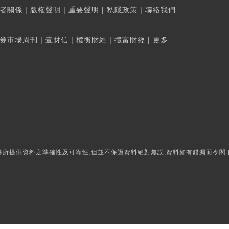
者關係
|
版權聲明
|
重要聲明
|
私隱政策
|
聯絡我們
券市場周刊
|
壹財信
|
權衡財經
|
攬富財經
|
更多...
所提供資料之準確性及可靠性,但並不保證資料絕對無誤,資料如有錯漏而令閣