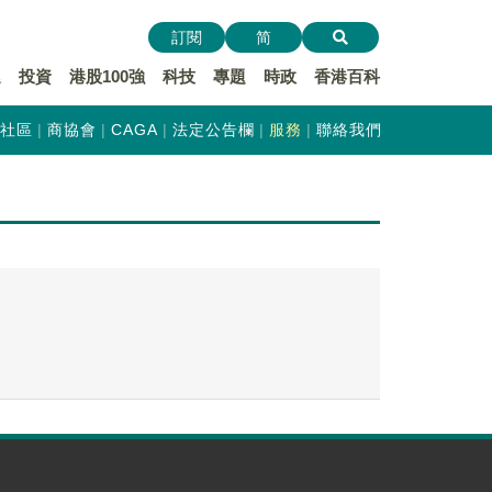
訂閱
简
遞
投資
港股100強
科技
專題
時政
香港百科
社區
商協會
CAGA
法定公告欄
服務
聯絡我們