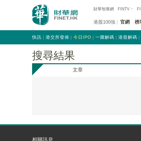
財華智庫網
FINTV
F
港股100強
官網
榜
快訊
港交所發佈
今日IPO
一圖解碼
港股解碼
搜尋結果
文章
相關訊息