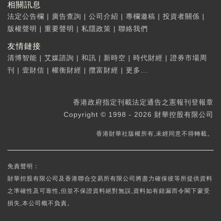
相關訊息
法定公告欄
|
廣告查詢
|
公司介紹
|
專欄邀稿
|
投資者關係
|
版權聲明
|
重要聲明
|
私隱政策
|
聯絡我們
友情鏈接
清博智能
|
艾媒諮詢
|
和訊
|
新時空
|
時代財經
|
證券市場周
刊
|
壹財信
|
權衡財經
|
攬富財經
|
更多...
香港政府指定刊載法定通告之憲報刊登報章
Copyright © 1998 - 2026 財華控股有限公司
香港財華社版權所有,未經同意不得轉載。
免責聲明：
財華控股有限公司及香港聯合交易所有限公司將盡力確保彼等所提供資料
之準確性及可靠性,但並不保證資料絕對無誤,資料如有錯漏而令閣下蒙受
損失,本公司概不負責。