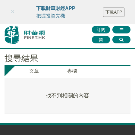
財華智庫網
FINTV
FINMETA
財華證券
媒體矩陣
下載財華財經APP
×
下載APP
智庫沙龍
聯絡我們
把握投資先機
訂閱
简
搜尋結果
文章
專欄
找不到相關的內容