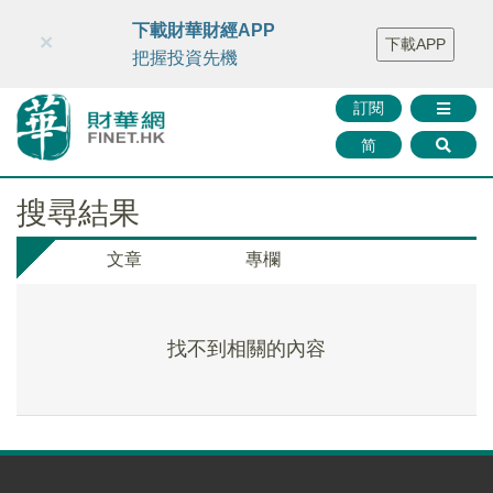
財華智庫網
FINTV
FINMETA
財華證券
媒體矩陣
下載財華財經APP
×
下載APP
智庫沙龍
聯絡我們
把握投資先機
訂閱
简
搜尋結果
文章
專欄
找不到相關的內容