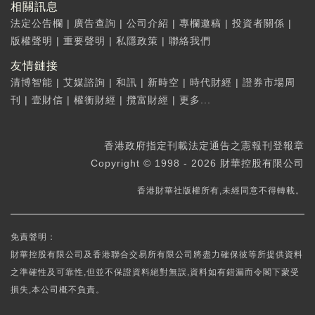
相關訊息
法定公告欄
|
廣告查詢
|
公司介紹
|
專欄邀稿
|
投資者關係
|
版權聲明
|
重要聲明
|
私隱政策
|
聯絡我們
友情鏈接
清博智能
|
艾媒諮詢
|
和訊
|
新時空
|
時代財經
|
證券市場周
刊
|
壹財信
|
權衡財經
|
攬富財經
|
更多...
香港政府指定刊載法定通告之憲報刊登報章
Copyright © 1998 - 2026 財華控股有限公司
香港財華社版權所有,未經同意不得轉載。
免責聲明：
財華控股有限公司及香港聯合交易所有限公司將盡力確保彼等所提供資料
之準確性及可靠性,但並不保證資料絕對無誤,資料如有錯漏而令閣下蒙受
損失,本公司概不負責。