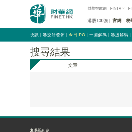
財華智庫網
FINTV
F
港股100強
官網
榜
快訊
港交所發佈
今日IPO
一圖解碼
港股解碼
搜尋結果
文章
相關訊息