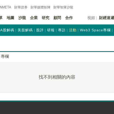
INMETA
財華證券
財華
媒體矩陣
財華
智庫沙龍
單
地圖
沙龍
企業
研究
顧問
合作
視頻
財經速
A股解碼
美股解碼
股評
研報
專訪
活動
Web3 Space專欄
專欄
找不到相關的內容