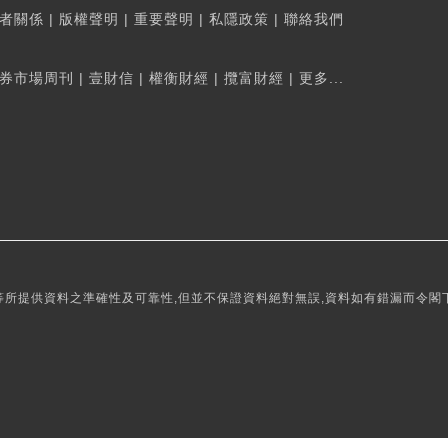
者關係
|
版權聲明
|
重要聲明
|
私隱政策
|
聯絡我們
券市場周刊
|
壹財信
|
權衡財經
|
攬富財經
|
更多...
所提供資料之準確性及可靠性,但並不保證資料絕對無誤,資料如有錯漏而令閣