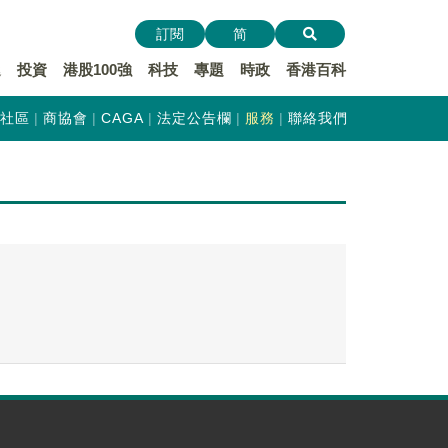
訂閱
简
遞
投資
港股100強
科技
專題
時政
香港百科
社區
商協會
CAGA
法定公告欄
服務
聯絡我們