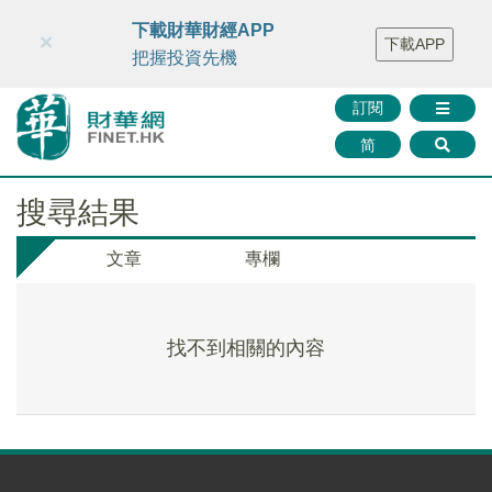
財華智庫網
FINTV
FINMETA
財華證券
媒體矩陣
下載財華財經APP
×
下載APP
智庫沙龍
聯絡我們
把握投資先機
訂閱
简
搜尋結果
文章
專欄
找不到相關的內容