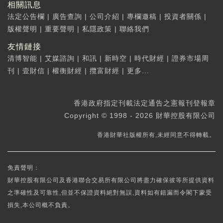
相關訊息
法定公告欄
|
廣告查詢
|
公司介紹
|
專欄邀稿
|
投資者關係
|
版權聲明
|
重要聲明
|
私隱政策
|
聯絡我們
友情鏈接
清博智能
|
艾媒諮詢
|
和訊
|
新時空
|
時代財經
|
證券市場周
刊
|
壹財信
|
權衡財經
|
攬富財經
|
更多...
香港政府指定刊載法定通告之憲報刊登報章
Copyright © 1998 - 2026 財華控股有限公司
香港財華社版權所有,未經同意不得轉載。
免責聲明：
財華控股有限公司及香港聯合交易所有限公司將盡力確保彼等所提供資料
之準確性及可靠性,但並不保證資料絕對無誤,資料如有錯漏而令閣下蒙受
損失,本公司概不負責。