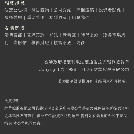
相關訊息
法定公告欄
|
廣告查詢
|
公司介紹
|
專欄邀稿
|
投資者關係
|
版權聲明
|
重要聲明
|
私隱政策
|
聯絡我們
友情鏈接
清博智能
|
艾媒諮詢
|
和訊
|
新時空
|
時代財經
|
證券市場周
刊
|
壹財信
|
權衡財經
|
攬富財經
|
更多...
香港政府指定刊載法定通告之憲報刊登報章
Copyright © 1998 - 2026 財華控股有限公司
香港財華社版權所有,未經同意不得轉載。
免責聲明：
財華控股有限公司及香港聯合交易所有限公司將盡力確保彼等所提供資料
之準確性及可靠性,但並不保證資料絕對無誤,資料如有錯漏而令閣下蒙受
損失,本公司概不負責。