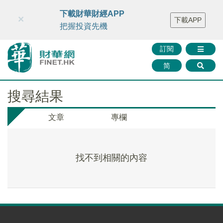
財華智庫網
FINTV
FINMETA
財華證券
媒體矩陣
下載財華財經APP
×
下載APP
智庫沙龍
聯絡我們
把握投資先機
訂閱
简
搜尋結果
文章
專欄
找不到相關的內容