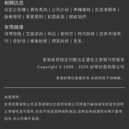
相關訊息
法定公告欄
|
廣告查詢
|
公司介紹
|
專欄邀稿
|
投資者關係
|
版權聲明
|
重要聲明
|
私隱政策
|
聯絡我們
友情鏈接
清博智能
|
艾媒諮詢
|
和訊
|
新時空
|
時代財經
|
證券市場周
刊
|
壹財信
|
權衡財經
|
攬富財經
|
更多...
香港政府指定刊載法定通告之憲報刊登報章
Copyright © 1998 - 2026 財華控股有限公司
香港財華社版權所有,未經同意不得轉載。
免責聲明：
財華控股有限公司及香港聯合交易所有限公司將盡力確保彼等所提供資料
之準確性及可靠性,但並不保證資料絕對無誤,資料如有錯漏而令閣下蒙受
損失,本公司概不負責。