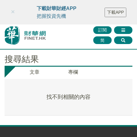
財華智庫網
FINTV
FINMETA
財華證券
媒體矩陣
下載財華財經APP
×
下載APP
智庫沙龍
聯絡我們
把握投資先機
訂閱
简
搜尋結果
文章
專欄
找不到相關的內容