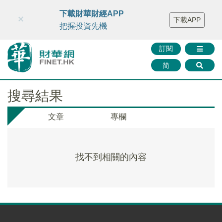
財華智庫網
FINTV
FINMETA
財華證券
媒體矩陣
下載財華財經APP
×
下載APP
智庫沙龍
聯絡我們
把握投資先機
訂閱
简
搜尋結果
文章
專欄
找不到相關的內容