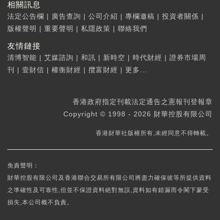
相關訊息
法定公告欄
|
廣告查詢
|
公司介紹
|
專欄邀稿
|
投資者關係
|
版權聲明
|
重要聲明
|
私隱政策
|
聯絡我們
友情鏈接
清博智能
|
艾媒諮詢
|
和訊
|
新時空
|
時代財經
|
證券市場周
刊
|
壹財信
|
權衡財經
|
攬富財經
|
更多...
香港政府指定刊載法定通告之憲報刊登報章
Copyright © 1998 - 2026 財華控股有限公司
香港財華社版權所有,未經同意不得轉載。
免責聲明：
財華控股有限公司及香港聯合交易所有限公司將盡力確保彼等所提供資料
之準確性及可靠性,但並不保證資料絕對無誤,資料如有錯漏而令閣下蒙受
損失,本公司概不負責。