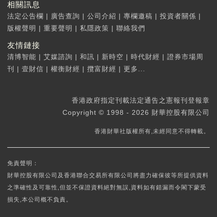
相關訊息
法定公告欄
|
廣告查詢
|
公司介紹
|
專欄邀稿
|
投資者關係
|
版權聲明
|
重要聲明
|
私隱政策
|
聯絡我們
友情鏈接
清博智能
|
艾媒諮詢
|
和訊
|
新時空
|
時代財經
|
證券市場周
刊
|
壹財信
|
權衡財經
|
攬富財經
|
更多...
香港政府指定刊載法定通告之憲報刊登報章
Copyright © 1998 - 2026 財華控股有限公司
香港財華社版權所有,未經同意不得轉載。
免責聲明：
財華控股有限公司及香港聯合交易所有限公司將盡力確保彼等所提供資料
之準確性及可靠性,但並不保證資料絕對無誤,資料如有錯漏而令閣下蒙受
損失,本公司概不負責。