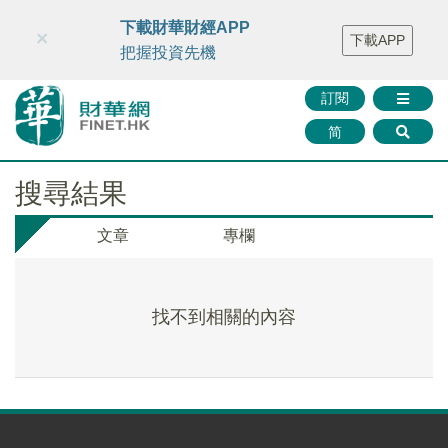
財華智庫網
FINTV
FINMETA
財華證券
媒體矩陣
下載財華財經APP
×
下載APP
智庫沙龍
聯絡我們
把握投資先機
訂閱
简
搜尋結果
文章
專欄
找不到相關的內容