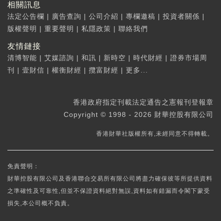
相關訊息
法定公告欄
|
廣告查詢
|
公司介紹
|
專欄邀稿
|
投資者關係
|
版權聲明
|
重要聲明
|
私隱政策
|
聯絡我們
友情鏈接
清博智能
|
艾媒諮詢
|
和訊
|
新時空
|
時代財經
|
證券市場周
刊
|
壹財信
|
權衡財經
|
攬富財經
|
更多...
香港政府指定刊載法定通告之憲報刊登報章
Copyright © 1998 - 2026 財華控股有限公司
香港財華社版權所有,未經同意不得轉載。
免責聲明：
財華控股有限公司及香港聯合交易所有限公司將盡力確保彼等所提供資料
之準確性及可靠性,但並不保證資料絕對無誤,資料如有錯漏而令閣下蒙受
損失,本公司概不負責。