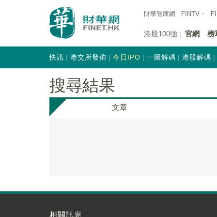
財華智庫網
FINTV
F
港股100強
官網
榜
快訊
港交所發佈
今日IPO
一圖解碼
港股解碼
搜尋結果
文章
相關訊息