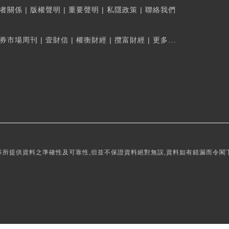
者關係
|
版權聲明
|
重要聲明
|
私隱政策
|
聯絡我們
券市場周刊
|
壹財信
|
權衡財經
|
攬富財經
|
更多...
所提供資料之準確性及可靠性,但並不保證資料絕對無誤,資料如有錯漏而令閣