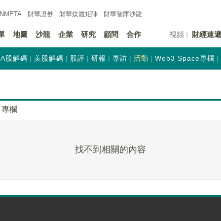
INMETA
財華證券
財華
媒體矩陣
財華
智庫沙龍
單
地圖
沙龍
企業
研究
顧問
合作
視頻
財經速
A股解碼
美股解碼
股評
研報
專訪
活動
Web3 Space專欄
專欄
找不到相關的內容