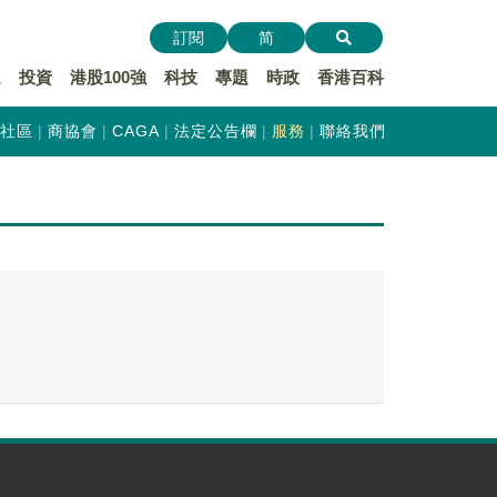
訂閱
简
遞
投資
港股100強
科技
專題
時政
香港百科
社區
商協會
CAGA
法定公告欄
服務
聯絡我們